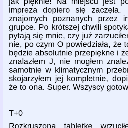
jak pięknie! Na miejscu jest p
impreza dopiero się zaczęła
znajomych poznanych przez in
grupce. Po krótszej chwili spoty
pytają się mnie, czy już zarzuci
nie, po czym O powiedziała, że t
będzie absolutnie przepiękne i 
znalazłem J, nie mogłem znaleź
samotnie w klimatycznym przebr
skojarzyłem jej kompletnie, dop
że to ona. Super. Wszyscy gotow
T+0
Rozkruszoną tabletkę wrzuci