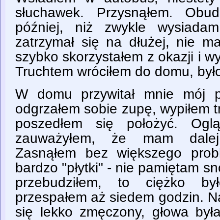
słuchawek. Przysnąłem. Obud
później, niż zwykle wysiada
zatrzymał się na dłużej, nie m
szybko skorzystałem z okazji i wy
Truchtem wróciłem do domu, był
W domu przywitał mnie mój p
odgrzałem sobie zupę, wypiłem tr
poszedłem się położyć. Oglą
zauważyłem, że mam dalej
Zasnąłem bez większego prob
bardzo "płytki" - nie pamiętam snó
przebudziłem, to ciężko by
przespałem aż siedem godzin. N
się lekko zmęczony, głowa była