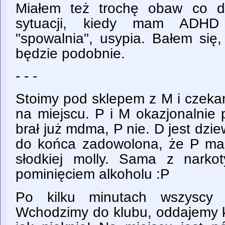
Miałem też trochę obaw co 
sytuacji, kiedy mam ADHD
"spowalnia", usypia. Bałem się
będzie podobnie.
- - -
Stoimy pod sklepem z M i czekam
na miejscu. P i M okazjonalnie
brał już mdma, P nie. D jest dzie
do końca zadowolona, że P ma 
słodkiej molly. Sama z narko
pominięciem alkoholu :P
Po kilku minutach wszyscy 
Wchodzimy do klubu, oddajemy ku