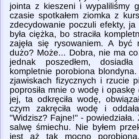
jointa z kieszeni i wypaliliśm
czasie spotkałem ziomka z kurs
zdecydowanie poczuli efekty, j
była ciężka, bo straciła komplet
zajęła się rysowaniem. A być
dużo? Może... Dobra, nie ma co
jednak poszedłem, dosiadł
kompletnie porobiona blondyna.
zjawiskach fizycznych i rzucie 
poprosiła mnie o wodę i opaskę 
jej, ta odkręciła wodę, obwiąz
czym zakręciła wodę i oddał
"Widzisz? Fajne!" - powiedziała
salwę śmiechu. Nie byłem prze
jest aż tak mocno porobiona