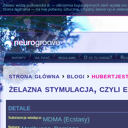
Znowu widzę pułkownika B. — olbrzymia kupa płynnych świń wylała mu si
Scena teatralna — na niej potwory sztuczne. Ohydny świnio ryj w zielone
raporty
jak pisać
regulamin
O co tu chodzi?
Regu
strona główna
›
blogi
›
hubertjes
you are here
żelazna stymulacja, czyli 
detale
Substancja wiodąca:
MDMA (Ecstasy)
Natura: