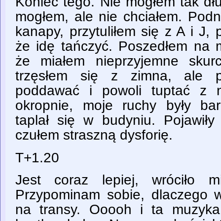
Koniec tego. Nie mogłem tak dłu
mogłem, ale nie chciałem. Podn
kanapy, przytuliłem się z A i J
że idę tańczyć. Poszedłem na 
że miałem nieprzyjemne skur
trzęsłem się z zimna, ale p
poddawać i powoli tuptać z 
okropnie, moje ruchy były ba
taplał się w budyniu. Pojawiły
czułem straszną dysforię.
T+1.20
Jest coraz lepiej, wróciło 
Przypominam sobie, dlaczego wł
na transy. Ooooh i ta muzyka