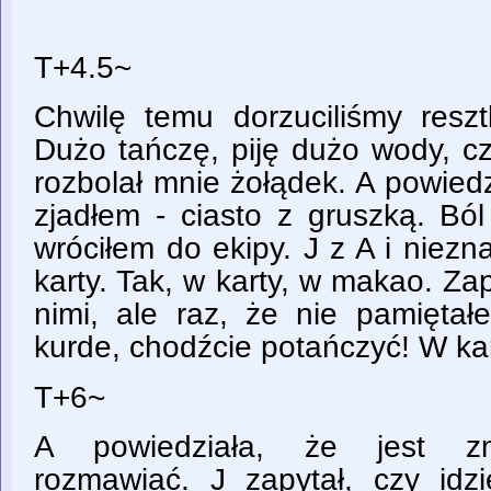
T+4.5~
Chwilę temu dorzuciliśmy reszt
Dużo tańczę, piję dużo wody, cz
rozbolał mnie żołądek. A powiedz
zjadłem - ciasto z gruszką. Ból
wróciłem do ekipy. J z A i niezn
karty. Tak, w karty, w makao. Zap
nimi, ale raz, że nie pamięta
kurde, chodźcie potańczyć! W ka
T+6~
A powiedziała, że jest zm
rozmawiać. J zapytał, czy idz