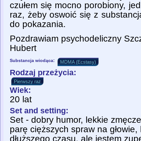
czułem się mocno porobiony, je
raz, żeby oswoić się z substanc
do pokazania.
Pozdrawiam psychodeliczny Szcz
Hubert
Substancja wiodąca:
MDMA (Ecstasy)
Rodzaj przeżycia:
Pierwszy raz
Wiek:
20 lat
Set and setting:
Set - dobry humor, lekkie zmęcze
parę cięższych spraw na głowie, 
dłuższego czasu, ale jestem zup