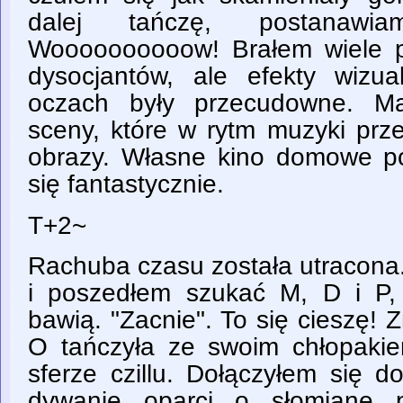
dalej tańczę, postanawi
Woooooooooow! Brałem wiele p
dysocjantów, ale efekty wizu
oczach były przecudowne. Ma
sceny, które w rytm muzyki prze
obrazy. Własne kino domowe p
się fantastycznie.
T+2~
Rachuba czasu została utracona
i poszedłem szukać M, D i P,
bawią. "Zacnie". To się cieszę! Zn
O tańczyła ze swoim chłopakiem
sferze czillu. Dołączyłem się d
dywanie oparci o słomiane p