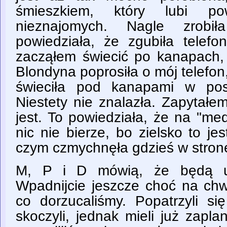
śmieszkiem, który lubi po
nieznajomych. Nagle zrob
powiedziała, że zgubiła telefo
zacząłem świecić po kanapach, 
Blondyna poprosiła o mój telefon,
świeciła pod kanapami w pos
Niestety nie znalazła. Zapytałe
jest. To powiedziała, że na "me
nic nie bierze, bo zielsko to je
czym czmychnęła gdzieś w stron
M, P i D mówią, że będą uc
Wpadnijcie jeszcze choć na chwi
co dorzucaliśmy. Popatrzyli si
skoczyli, jednak mieli już zapl