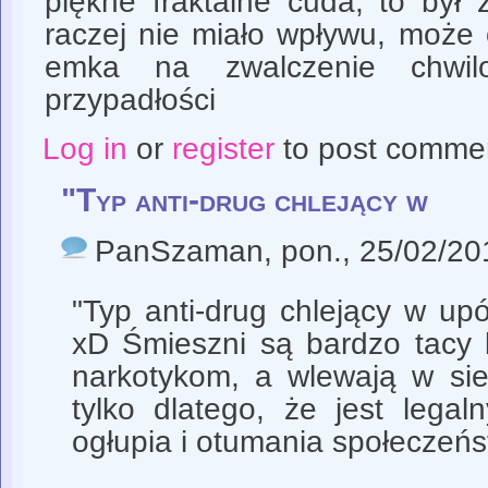
piękne fraktalne cuda, to był
raczej nie miało wpływu, może
emka na zwalczenie chwil
przypadłości
Log in
or
register
to post comme
"Typ anti-drug chlejący w
PanSzaman
, pon., 25/02/20
"Typ anti-drug chlejący w up
xD Śmieszni są bardzo tacy l
narkotykom, a wlewają w sie
tylko dlatego, że jest legal
ogłupia i otumania społeczeń