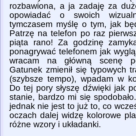
rozbawiona, a ja zadaję za duż
opowiadać o swoich wizualn
tymczasem myślę o tym, jak będ
Patrzę na telefon po raz pierws
piąta rano! Za godzinę zamyk
ponagrywać telefonem jak wyglą
wracam na główną scenę pot
Gatunek zmienił się typowych tr
(szybsze tempo), wpadam w kom
Do tej pory słyszę dźwięki jak 
stanie, bardzo mi się spodobało
jednak nie jest to już to, co wcz
oczach dalej widzę kolorowe pla
różne wzory i układanki.