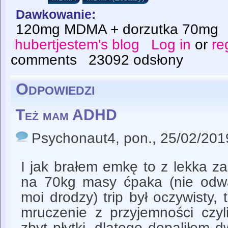
Dawkowanie:
120mg MDMA + dorzutka 70mg
hubertjestem's blog
Log in
or
re
comments
23092 odsłony
Odpowiedzi
Też mam ADHD
Psychonaut4
, pon., 25/02/201
I jak brałem emkę to z lekka z
na 70kg masy ćpaka (nie odwal
moi drodzy) trip był oczywisty, 
mruczenie z przyjemności czyl
zbyt płytki, dlatego dopaliłem d