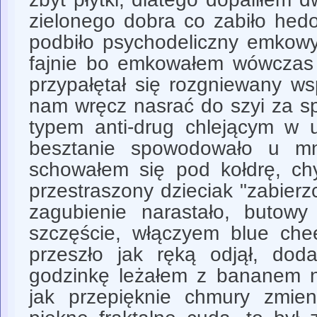
zielonego dobra co zabiło hedo
podbiło psychodeliczny emkowy
fajnie bo emkowałem wówczas 
przypałętał się rozgniewany wsp
nam wręcz nasrać do szyi za sp
typem anti-drug chlejącym w u
besztanie spowodowało u mni
schowałem się pod kołdrę, ch
przestraszony dzieciak "zabierz
zagubienie narastało, butowy
szczęście, włączyem blue che
przeszło jak ręką odjął, dod
godzinkę leżałem z bananem n
jak przepięknie chmury zmien