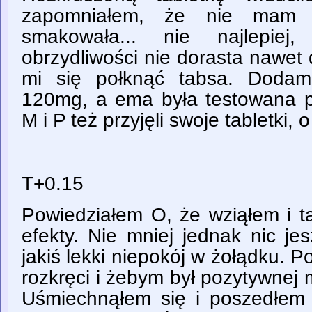
zapomniałem, że nie mam
smakowała... nie najlepiej
obrzydliwości nie dorasta nawet
mi się połknąć tabsa. Dodam
120mg, a ema była testowana pr
M i P też przyjęli swoje tabletki,
T+0.15
Powiedziałem O, że wziąłem i t
efekty. Nie mniej jednak nic je
jakiś lekki niepokój w żołądku. P
rozkręci i żebym był pozytywnej m
Uśmiechnąłem się i poszedłem