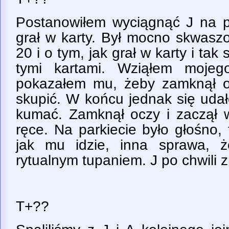
Postanowiłem wyciągnąć J na pa
grał w karty. Był mocno skwaszo
20 i o tym, jak grał w karty i tak 
tymi kartami. Wziąłem mojeg
pokazałem mu, żeby zamknął o
skupić. W końcu jednak się udał
kumać. Zamknął oczy i zaczął w
ręce. Na parkiecie było głośno,
jak mu idzie, inna sprawa, 
rytualnym tupaniem. J po chwili z
T+??