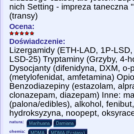
nich Setting - impreza taneczna 
(transy)
Ocena:
Doświadczenie:
Lizergamidy (ETH-LAD, 1P-LSD,
LSD-25) Tryptaminy (Grzyby, 4-ho
Dysocjanty (difenidyna, DXM, o-
(metylofenidat, amfetamina) Opio
Benzodiazepiny (estazolam, alpr
clonazepam, diazepam) Inne: m
(palona/edibles), alkohol, fenibu
hydroksyzyna, noopept, oksyrac
natura:
Marihuana
Damiana
chemia:
MDMA
MDMA (Ecstasy)