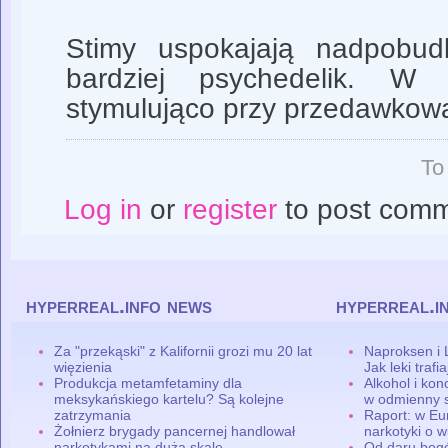
Stimy uspokajają nadpobud
bardziej psychedelik. W 
stymulująco przy przedawkow
To
Log in
or
register
to post com
hyperreal.info news
hyperreal.i
Za "przekąski" z Kalifornii grozi mu 20 lat
Naproksen i 
więzienia
Jak leki traf
Produkcja metamfetaminy dla
Alkohol i ko
meksykańskiego kartelu? Są kolejne
w odmienny 
zatrzymania
Raport: w Eu
Żołnierz brygady pancernej handlował
narkotyki o w
narkotykami na dużą skalę
Od daru bogó