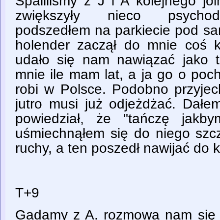
Spaliliśmy z J i A kolejnego jo
zwiększyły nieco psychod
podszedłem na parkiecie pod s
holender zaczął do mnie coś k
udało się nam nawiązać jako 
mnie ile mam lat, a ja go o poc
robi w Polsce. Podobno przyjec
jutro musi już odjeżdżać. Dałe
powiedział, że "tańczę jakby
uśmiechnąłem się do niego szc
ruchy, a ten poszedł nawijać do 
T+9
Gadamy z A. rozmowa nam się ni