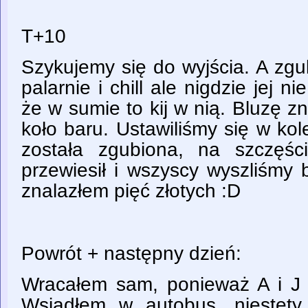
T+10
Szykujemy się do wyjścia. A zgu
palarnie i chill ale nigdzie jej n
że w sumie to kij w nią. Bluzę z
koło baru. Ustawiliśmy się w kole
została zgubiona, na szczęśc
przewiesił i wszyscy wyszliśmy 
znalazłem pięć złotych :D
Powrót + następny dzień:
Wracałem sam, ponieważ A i J s
Wsiadłem w autobus, niestet