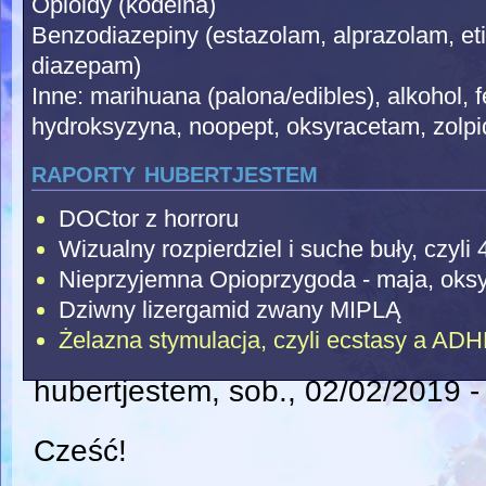
Opioidy (kodeina)
Benzodiazepiny (estazolam, alprazolam, et
diazepam)
Inne: marihuana (palona/edibles), alkohol, 
hydroksyzyna, noopept, oksyracetam, zolp
raporty hubertjestem
DOCtor z horroru
Wizualny rozpierdziel i suche buły, czyli 
Nieprzyjemna Opioprzygoda - maja, oks
Dziwny lizergamid zwany MIPLĄ
Żelazna stymulacja, czyli ecstasy a AD
hubertjestem
, sob., 02/02/2019 -
Cześć!