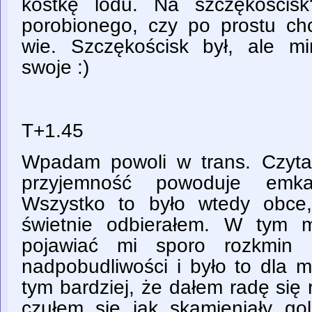
kostkę lodu. Na szczękości
porobionego, czy po prostu chc
wie. Szczękościsk był, ale m
swoje :)
T+1.45
Wpadam powoli w trans. Czyta
przyjemność powoduje emka,
Wszystko to było wtedy obce
świetnie odbierałem. W tym 
pojawiać mi sporo rozkmin 
nadpobudliwości i było to dla 
tym bardziej, że dałem radę się 
czułem się jak skamieniały g