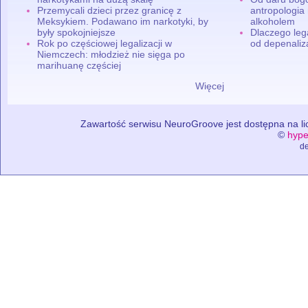
Przemycali dzieci przez granicę z
antropologia
Meksykiem. Podawano im narkotyki, by
alkoholem
były spokojniejsze
Dlaczego leg
Rok po częściowej legalizacji w
od depenaliza
Niemczech: młodzież nie sięga po
marihuanę częściej
Więcej
Zawartość serwisu NeuroGroove jest dostępna na lic
©
hype
de