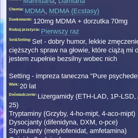
Marihuana
,
Damiana
Chemia:
MDMA
,
MDMA (Ecstasy)
Dawkowanie:
120mg MDMA + dorzutka 70mg
Rodzaj przeżycia:
Pierwszy raz
Set&Setting:
Set - dobry humor, lekkie zmęczeni
cięższych spraw na głowie, które ciążą mi 
jestem zupełnie bezsilny wobec nich
Setting - impreza taneczna "Pure psychedeli
Wiek:
20 lat
Doświadczenie:
Lizergamidy (ETH-LAD, 1P-LSD,
25)
Tryptaminy (Grzyby, 4-ho-mipt, 4-aco-mipt)
Dysocjanty (difenidyna, DXM, o-pce)
Stymulanty (metylofenidat, amfetamina)