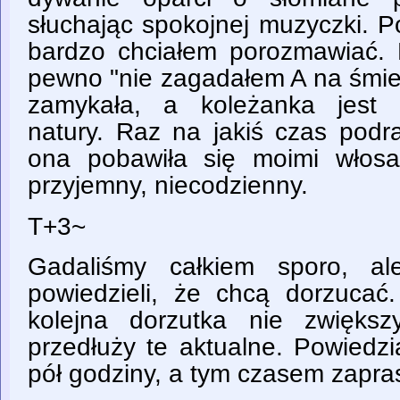
słuchając spokojnej muzyczki. Po
bardzo chciałem porozmawiać.
pewno "nie zagadałem A na śmier
zamykała, a koleżanka jest r
natury. Raz na jakiś czas podr
ona pobawiła się moimi włosa
przyjemny, niecodzienny.
T+3~
Gadaliśmy całkiem sporo, a
powiedzieli, że chcą dorzucać
kolejna dorzutka nie zwiększ
przedłuży te aktualne. Powiedz
pół godziny, a tym czasem zapra