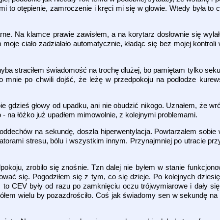
 to otępienie, zamroczenie i kręci mi się w głowie. Wtedy była to 
rne. Na klamce prawie zawisłem, a na korytarz dosłownie się wyla
moje ciało zadziałało automatycznie, kładąc się bez mojej kontrol
chyba straciłem świadomość na trochę dłużej, bo pamiętam tylko sek
 do mnie po chwili dojść, że leżę w przedpokoju na podłodze kur
ie gdzieś głowy od upadku, ani nie obudzić nikogo. Uznałem, że wró
- na łóżko już upadłem mimowolnie, z kolejnymi problemami.
a oddechów na sekundę, doszła hiperwentylacja. Powtarzałem sobie 
atorami stresu, bólu i wszystkim innym. Przynajmniej po utracie pr
okoju, zrobiło się znośnie. Tzn dalej nie byłem w stanie funkcjono
wać się. Pogodziłem się z tym, co się dzieje. Po kolejnych dzies
 to CEV były od razu po zamknięciu oczu trójwymiarowe i dały si
ogółem wielu by pozazdrościło. Coś jak świadomy sen w sekundę na 