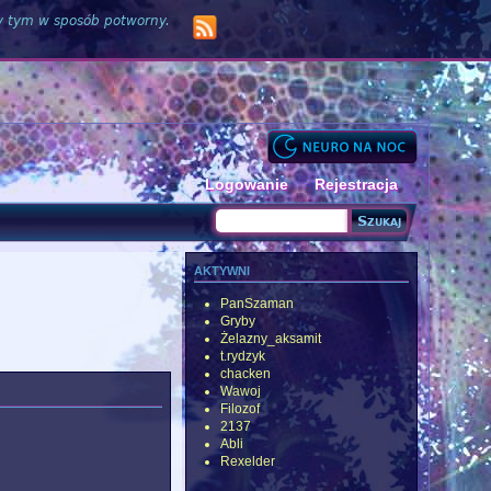
zy tym w sposób potworny.
Logowanie
Rejestracja
Szukaj
Formularz wyszukiwania
aktywni
PanSzaman
Gryby
Żelazny_aksamit
t.rydzyk
chacken
Wawoj
Filozof
2137
Abli
Rexelder