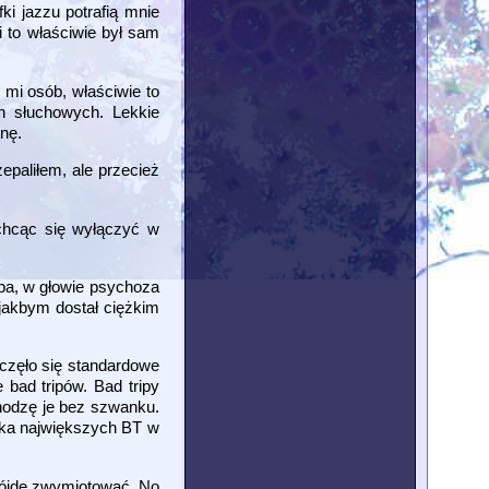
ki jazzu potrafią mnie
i to właściwie był sam
h mi osób, właściwie to
ch słuchowych. Lekkie
snę.
epaliłem, ale przecież
 chcąc się wyłączyć w
yba, w głowie psychoza
 jakbym dostał ciężkim
aczęło się standardowe
 bad tripów. Bad tripy
chodzę je bez szwanku.
ilka największych BT w
 pójdę zwymiotować. No