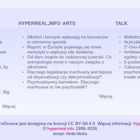
hyperreal.info arts
talk
Alkohol i konopie wpływają na kierowców
Mefedro
ne
w odmienny sposób
Arylcyk
Raport: w Europie pojawiają się nowe
2'-Oxo-
wał
narkotyki o większej sile działania
Amfetam
Od daru bogów do codziennej ucieczki. Co
ogólny v
antropologia mówi o naszym związku z
5-pods
, by
alkoholem
Zaburze
Dlaczego legalizacja marihuany jest lepsza
psychos
od depenalizacji czy dekryminalizacji?
trwałe 
Psychoaktywny kameleon. Dlaczego
marihuana to nie psychodelik?
. Big
Więcej
Więcej
oGroove jest dostępna na licencji CC BY-SA 4.0. Więcej informacji:
Hyp
©
hyperreal.info
1996-2026
design: Metta Media