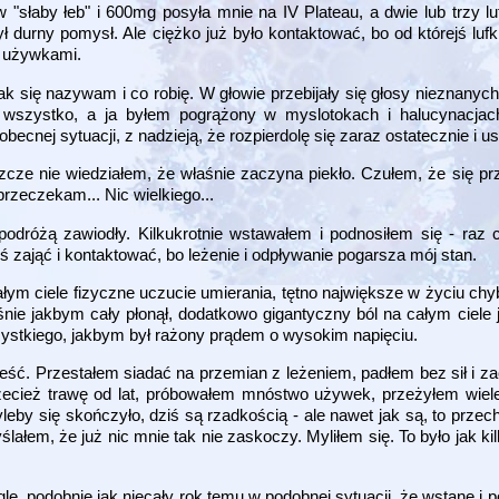
łaby łeb" i 600mg posyła mnie na IV Plateau, a dwie lub trzy luf
ył durny pomysł. Ale ciężko już było kontaktować, bo od którejś lufk
y używkami.
 jak się nazywam i co robię. W głowie przebijały się głosy nieznanyc
obił wszystko, a ja byłem pogrążony w myslotokach i halucynacja
ecnej sytuacji, z nadzieją, że rozpierdolę się zaraz ostatecznie i u
ze nie wiedziałem, że właśnie zaczyna piekło. Czułem, że się prz
 przeczekam... Nic wielkiego...
podróżą zawiodły. Kilkukrotnie wstawałem i podnosiłem się - raz
ś zająć i kontaktować, bo leżenie i odpływanie pogarsza mój stan.
ałym ciele fizyczne uczucie umierania, tętno największe w życiu ch
eśnie jakbym cały płonął, dodatkowo gigantyczny ból na całym ciele
zystkiego, jakbym był rażony prądem o wysokim napięciu.
eść. Przestałem siadać na przemian z leżeniem, padłem bez sił i z
przecież trawę od lat, próbowałem mnóstwo używek, przeżyłem wiele
leby się skończyło, dziś są rzadkością - ale nawet jak są, to prze
ałem, że już nic mnie tak nie zaskoczy. Myliłem się. To było jak k
le, podobnie jak niecały rok temu w podobnej sytuacji, że wstanę i