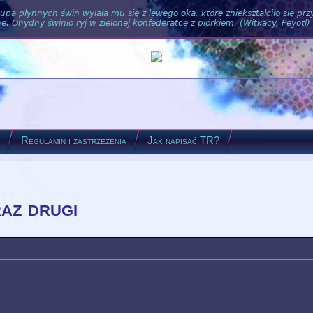
pa płynnych świń wylała mu się z lewego oka, które zniekształciło się pr
. Ohydny świnio ryj w zielonej konfederatce z piórkiem. (Witkacy, Peyotl)
?
Regulamin i zastrzeżenia
Jak napisać TR?
raz drugi