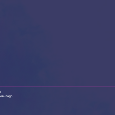
o
łem nago