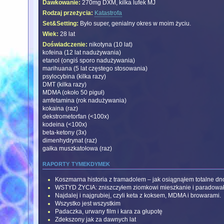
Dawkowanie:
270mg DXM, kilka lufek MJ
Rodzaj przeżycia:
Katastrofa
Set&Setting:
Było super, genialny okres w moim życiu.
Wiek:
28 lat
Doświadczenie:
nikotyna (10 lat)
kofeina (12 lat nadużywania)
etanol (ongiś sporo nadużywania)
marihuana (5 lat częstego stosowania)
psylocybina (kilka razy)
DMT (kilka razy)
MDMA (około 50 piguł)
amfetamina (rok nadużywania)
kokaina (raz)
dekstrometorfan (<100x)
kodeina (<100x)
beta-ketony (3x)
dimenhydrynat (raz)
gałka muszkatołowa (raz)
raporty tymekdymek
Koszmarna historia z tramadolem – jak osiągnąłem totalne dn
WSTYD ŻYCIA: zniszczyłem ziomkowi mieszkanie i paradowa
Najdalej i najgrubiej, czyli keta z koksem, MDMA i browarami.
Wszystko jest wszystkim
Padaczka, urwany film i kara za głupotę
Zdekszony jak za dawnych lat