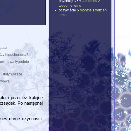
psychikę DXM
4 months 2
tygodnie temu
oczywiście
5 months 1 tydzień
temu
ygasz
Czy hipochondria?
ow - dwa tygodnie
 istoty wyższe
 Lwowa
iłem przecież kolejne
rozsądek. Po następnej
kieś durne czynności,