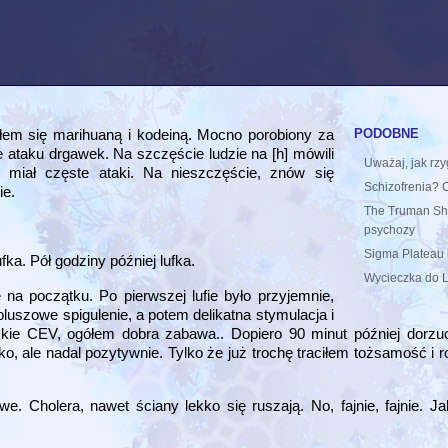
podobne
yłem się marihuaną i kodeiną. Mocno porobiony za
 ataku drgawek. Na szczęście ludzie na [h] mówili
Uważaj, jak rz
miał częste ataki. Na nieszczęście, znów się
Schizofrenia? 
ie.
The Truman Sh
psychozy
Sigma Plateau i
fka. Pół godziny później lufka.
Wycieczka do
 na początku. Po pierwszej lufie było przyjemnie,
 pluszowe spigulenie, a potem delikatna stymulacja i
kkie CEV, ogółem dobra zabawa.. Dopiero 90 minut później dorzuc
żko, ale nadal pozytywnie. Tylko że już trochę traciłem tożsamość i 
. Cholera, nawet ściany lekko się ruszają. No, fajnie, fajnie. Ja