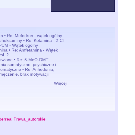
n • Re: Mefedron - wątek ogólny
loheksaminy • Re: Ketamina - 2-Cl-
PCM - Wątek ogólny
ina • Re: Amfetamina - Wątek
ol. 2
tawione • Re: 5-MeO-DMT
nia somatyczne, psychiczne i
omatyczne • Re: Anhedonia,
zmęczenie, brak motywacji
Więcej
erreal:Prawa_autorskie