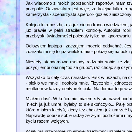
Jak wiadomo z moich poprzednich raportów, mam tzw "s
przepalić. Oczywistym jest więc, że kolejna lufka to b
kamerzysta - scenarzysta spierdolił gdzieś zniszczon
Kolejna lufa poszła, a ja już nie do końca wiedziałem,
już prawie w pełni straciłem kontrolę. Autopilot r
przebłyski świadomości polegały tylko na ignorowaniu ob
Odłożyłem laptopa i zacząłem mocniej oddychać. Jeszc
zdarzało mi się to już wielokrotnie - położę się na bok i
Niestety standardowe metody radzenia sobie ze złą 
pozycji embrionalnej "bo za grubo", raz chcąc się czym
Wszystko to cały czas narastało. Pisk w uszach, na c
- piekło we mnie i dookoła mnie. Fizycznie - jednocz
młotkiem w każdy centymetr ciała. Na domiar tego ws
Miałem dość. W końcu nie miałem siły się nawet podni
"niech ja już umrę, byleby to sie skończyło... Palę 
które miałem kiedyś, kiedy też chciałem już umrzeć by
Naprawdę dobrze sobie radzę ze złymi podróżami i myśl
życiu razem wziętych.
W jakimś przypływie chwilowej trzeźwości uznałem nag