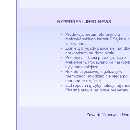
hyperreal.info news
Produkcja metamfetaminy dla
meksykańskiego kartelu? Są kolej
zatrzymania
Żołnierz brygady pancernej handlo
narkotykami na dużą skalę
Przemycali dzieci przez granicę z
Meksykiem. Podawano im narkotyki
były spokojniejsze
Rok po częściowej legalizacji w
Niemczech: młodzież nie sięga po
marihuanę częściej
Jad ropuch i grzyby halucynogenne
Pharma stawia na nowe preparaty
Zawartość serwisu Neur