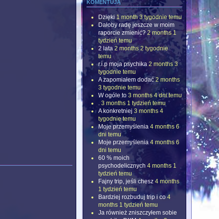
komentują
Dzięki
1 month 3 tygodnie temu
Dałoby radę jeszcze w moim
raporcie zmienić?
2 months 1
tydzień temu
2 lata
2 months 2 tygodnie
temu
r.i.p moja psychika
2 months 3
tygodnie temu
A zapomiałem dodać
2 months
3 tygodnie temu
W ogóle to
3 months 4 dni temu
.
3 months 1 tydzień temu
A konkretniej
3 months 4
tygodnie temu
Moje przemyślenia
4 months 6
dni temu
Moje przemyślenia
4 months 6
dni temu
60 % moich
psychodelicznych
4 months 1
tydzień temu
Fajny trip, jeśli chesz
4 months
1 tydzień temu
Bardziej rozbuduj trip i co
4
months 1 tydzień temu
Ja również zniszczyłem sobie