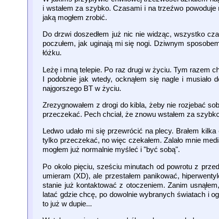
i wstałem za szybko. Czasami i na trzeźwo powoduje mi
jaką mogłem zrobić.
Do drzwi doszedłem już nic nie widząc, wszystko cza
poczułem, jak uginają mi się nogi. Dziwnym sposobem 
łóżku.
Leżę i mną telepie. Po raz drugi w życiu. Tym razem 
I podobnie jak wtedy, ocknąłem się nagle i musiało
najgorszego BT w życiu.
Zrezygnowałem z drogi do kibla, żeby nie rozjebać sob
przeczekać. Pech chciał, że znowu wstałem za szybko 
Ledwo udało mi się przewrócić na plecy. Brałem kilk
tylko przeczekać, no więc czekałem. Zalało mnie medi
mogłem już normalnie myśleć i "być sobą".
Po okolo pięciu, sześciu minutach od powrotu z przedp
umieram (XD), ale przestałem panikować, hiperwentylo
stanie już kontaktować z otoczeniem. Zanim usnąłem,
latać gdzie chcę, po dowolnie wybranych światach i 
to już w dupie...