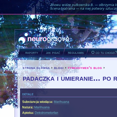
Znowu widzę pułkownika B. — olbrzymia ku
Scena teatralna — na niej potwory sztuczne
raporty
jak pisać
regulamin
O co tu chodzi
strona główna
›
blogi
›
tymekdymek's blog
›
you are here
padaczka i umieranie... po 
detale
Substancja wiodąca:
Marihuana
Natura:
Marihuana
Apteka:
Dekstrometorfan