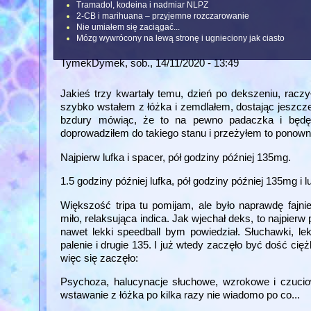
Tramadol, kodeina i nadmiar NLPZ
2-CB i marihuana – przyjemne rozczarowanie
Nie umiałem się zaciągać...
Mózg wywrócony na lewą stronę i ugnieciony jak ciasto
TymekDymek
, sob., 14/11/2020 - 13:49
Jakieś trzy kwartały temu, dzień po dekszeniu, racz
szybko wstałem z łóżka i zemdlałem, dostając jeszcze
bzdury mówiąc, że to na pewno padaczka i będę 
doprowadziłem do takiego stanu i przeżyłem to ponown
Najpierw lufka i spacer, pół godziny później 135mg.
1.5 godziny później lufka, pół godziny później 135mg i lu
Większość tripa tu pomijam, ale było naprawdę fajnie
miło, relaksująca indica. Jak wjechał deks, to najpierw
nawet lekki speedball bym powiedział. Słuchawki, le
palenie i drugie 135. I już wtedy zaczęło być dość cię
więc się zaczęło:
Psychoza, halucynacje słuchowe, wzrokowe i czuciowe
wstawanie z łóżka po kilka razy nie wiadomo po co...