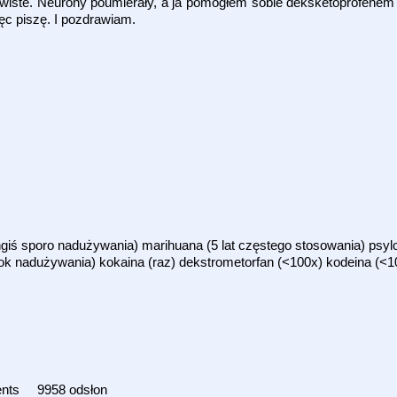
ste. Neurony poumierały, a ja pomogłem sobie deksketoprofenem i 
ęc piszę. I pozdrawiam.
(ongiś sporo nadużywania) marihuana (5 lat częstego stosowania) psylo
ok nadużywania) kokaina (raz) dekstrometorfan (<100x) kodeina (<1
nts
9958 odsłon