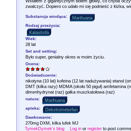
Wstałem z gigantycznym bólem głowy, co chyba oczywi
zwalczyć. Dopiero co udało mi się podnieść z łóżka, wi
Substancja wiodąca:
Marihuana
Rodzaj przeżycia:
Katastrofa
Wiek:
28 lat
Set and setting:
Było super, genialny okres w moim życiu.
Ocena:
Doświadczenie:
nikotyna (10 lat) kofeina (12 lat nadużywania) etanol 
DMT (kilka razy) MDMA (około 50 piguł) amfetamina (r
dimenhydrynat (raz) gałka muszkatołowa (raz)
natura:
Marihuana
apteka:
Dekstrometorfan
Dawkowanie:
270mg DXM, kilka lufek MJ
TymekDymek's blog
Log in
or
register
to post comme