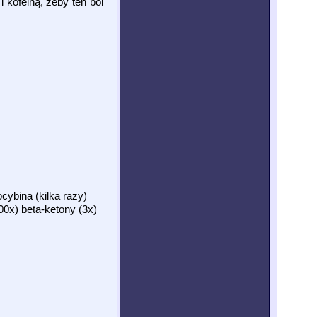
kofeiną, żeby ten ból
cybina (kilka razy)
00x) beta-ketony (3x)