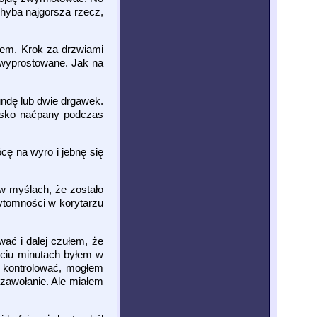
chyba najgorsza rzecz,
łem. Krok za drzwiami
i wyprostowane. Jak na
undę lub dwie drgawek.
ewsko naćpany podczas
cę na wyro i jebnę się
w myślach, że zostało
zytomności w korytarzu
wać i dalej czułem, że
ięciu minutach byłem w
ę kontrolować, mogłem
zawołanie. Ale miałem