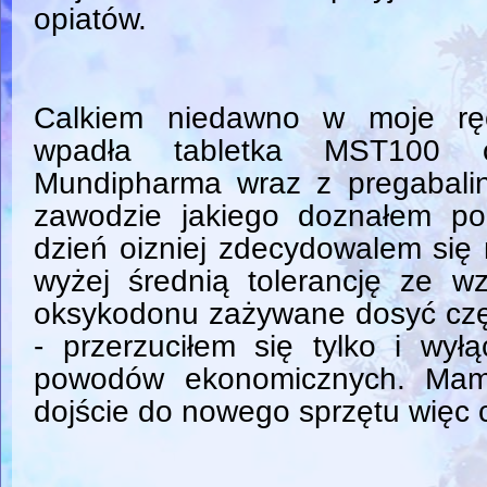
opiatów.
Calkiem niedawno w moje rę
wpadła tabletka MST100 
Mundipharma wraz z pregabali
zawodzie jakiego doznałem po
dzień oizniej zdecydowalem się 
wyżej średnią tolerancję ze wz
oksykodonu zażywane dosyć częs
- przerzuciłem się tylko i wył
powodów ekonomicznych. Mam
dojście do nowego sprzętu więc