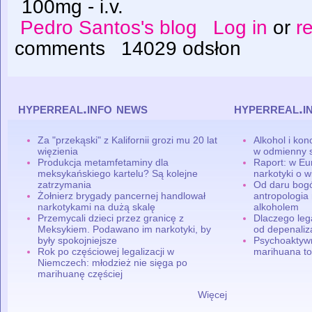
100mg - i.v.
Pedro Santos's blog
Log in
or
r
comments
14029 odsłon
hyperreal.info news
hyperreal.i
Za "przekąski" z Kalifornii grozi mu 20 lat
Alkohol i ko
więzienia
w odmienny 
Produkcja metamfetaminy dla
Raport: w Eu
meksykańskiego kartelu? Są kolejne
narkotyki o w
zatrzymania
Od daru bogó
Żołnierz brygady pancernej handlował
antropologia
narkotykami na dużą skalę
alkoholem
Przemycali dzieci przez granicę z
Dlaczego leg
Meksykiem. Podawano im narkotyki, by
od depenaliza
były spokojniejsze
Psychoaktyw
Rok po częściowej legalizacji w
marihuana to
Niemczech: młodzież nie sięga po
marihuanę częściej
Więcej