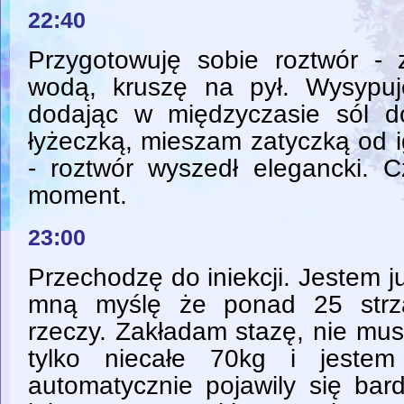
22:40
Przygotowuję sobie roztwór -
wodą, kruszę na pył. Wysypuj
dodając w międzyczasie sól do
łyżeczką, mieszam zatyczką od igl
- roztwór wyszedł elegancki.
moment.
23:00
Przechodzę do iniekcji. Jestem j
mną myślę że ponad 25 strzał
rzeczy. Zakładam stazę, nie mu
tylko niecałe 70kg i jestem
automatycznie pojawily się bar