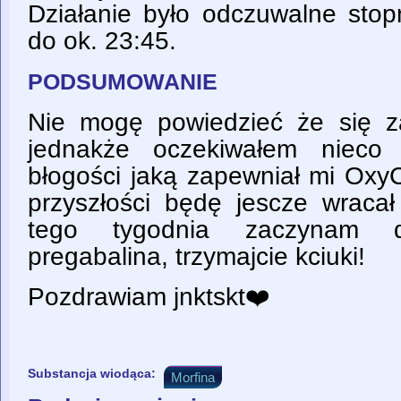
Działanie było odczuwalne stop
do ok. 23:45.
PODSUMOWANIE
Nie mogę powiedzieć że się z
jednakże oczekiwałem nieco m
błogości jaką zapewniał mi Oxy
przyszłości będę jescze wraca
tego tygodnia zaczynam d
pregabalina, trzymajcie kciuki!
Pozdrawiam jnktskt❤️
Substancja wiodąca:
Morfina