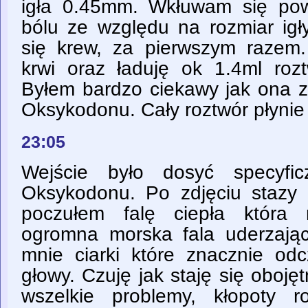
igła 0.45mm. Wkłuwam się powol
bólu ze względu na rozmiar igł
się krew, za pierwszym razem
krwi oraz ładuję ok 1.4ml roz
Byłem bardzo ciekawy jak ona z
Oksykodonu. Cały roztwór płynie
23:05
Wejście było dosyć specyfi
Oksykodonu. Po zdjęciu stazy i
poczułem falę ciepła która
ogromna morska fala uderzając
mnie ciarki które znacznie odc
głowy. Czuję jak staję się oboj
wszelkie problemy, kłopoty r