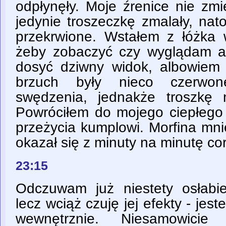
odpłynęły. Moje źrenice nie zmi
jedynie troszeczkę zmalały, nat
przekrwione. Wstałem z łóżka
żeby zobaczyć czy wyglądam aż
dosyć dziwny widok, albowiem c
brzuch były nieco czerwo
swędzenia, jednakże troszkę 
Powróciłem do mojego ciepłego 
przeżycia kumplowi. Morfina mnie
okazał się z minuty na minutę co
23:15
Odczuwam już niestety osłabien
lecz wciąż czuję jej efekty - jes
wewnętrznie. Niesamowicie 