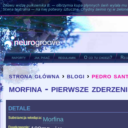
Znowu widzę pułkownika B. — olbrzymia kupa płynnych świń wylała mu si
Scena teatralna — na niej potwory sztuczne. Ohydny świnio ryj w zielone
raporty
jak pisać
regulamin
O co tu chodzi?
Regu
strona główna
›
blogi
›
pedro san
you are here
morfina - pierwsze zderzeni
detale
Substancja wiodąca:
Morfina
Dawkowanie: