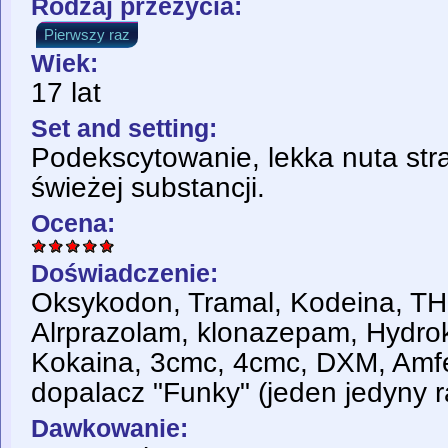
Rodzaj przeżycia:
Pierwszy raz
Wiek:
17 lat
Set and setting:
Podekscytowanie, lekka nuta str
świeżej substancji.
Ocena:
Doświadczenie:
Oksykodon, Tramal, Kodeina, TH
Alrprazolam, klonazepam, Hydr
Kokaina, 3cmc, 4cmc, DXM, Amf
dopalacz "Funky" (jeden jedyny r
Dawkowanie: