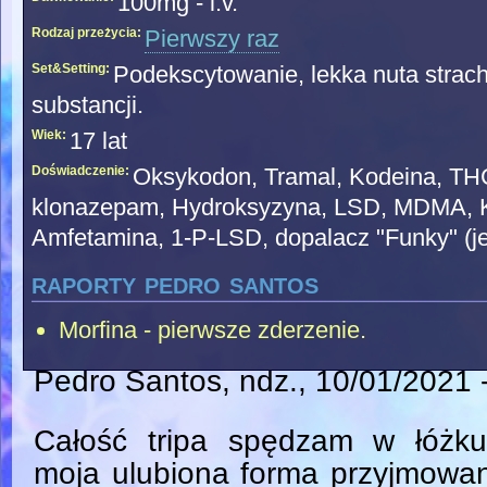
100mg - i.v.
Rodzaj przeżycia:
Pierwszy raz
Set&Setting:
Podekscytowanie, lekka nuta strach
substancji.
Wiek:
17 lat
Doświadczenie:
Oksykodon, Tramal, Kodeina, THC
klonazepam, Hydroksyzyna, LSD, MDMA, 
Amfetamina, 1-P-LSD, dopalacz "Funky" (je
raporty pedro santos
Morfina - pierwsze zderzenie.
Pedro Santos
, ndz., 10/01/2021 
Całość tripa spędzam w łóżku
moja ulubiona forma przyjmowa