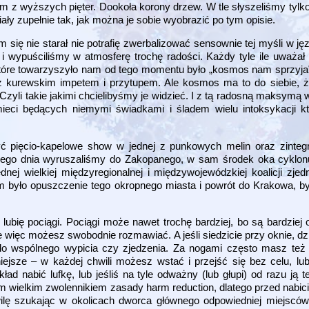
nym z wyższych pięter. Dookoła korony drzew. W tle słyszeliśmy tyl
ały zupełnie tak, jak można je sobie wyobrazić po tym opisie.
 się nie starał nie potrafię zwerbalizować sensownie tej myśli w ję
ę i wypuściliśmy w atmosferę trochę radości. Każdy tyle ile uważał 
tóre towarzyszyło nam od tego momentu było „kosmos nam sprzyja”,
 kurewskim impetem i przytupem. Ale kosmos ma to do siebie, że
Czyli takie jakimi chcielibyśmy je widzieć. I z tą radosną maksymą
ieci będących niemymi świadkami i śladem wielu intoksykacji kt
ć pięcio-kapelowe show w jednej z punkowych melin oraz zinteg
nego dnia wyruszaliśmy do Zakopanego, w sam środek oka cyklon
nej wielkiej międzyregionalnej i międzywojewódzkiej koalicji zjed
 było opuszczenie tego okropnego miasta i powrót do Krakowa, b
i lubię pociągi. Pociągi może nawet trochę bardziej, bo są bardziej
więc możesz swobodnie rozmawiać. A jeśli siedzicie przy oknie, dzi
do wspólnego wypicia czy zjedzenia. Za nogami często masz też
iejsze – w każdej chwili możesz wstać i przejść się bez celu, l
d nabić lufkę, lub jeśliś na tyle odważny (lub głupi) od razu ją te
m wielkim zwolennikiem zasady harm reduction, dlatego przed nabic
lę szukając w okolicach dworca głównego odpowiedniej miejscówki