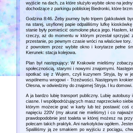
wyjście na dach, za które służyło wybite okno na jed
dochodzące z parkingu pobliskiej Biedronki, które brzmi
Godzina 8:46. Żeby journey było tripem (jakkolwiek bym
na starej, usyfionej papie odpaliliśmy lufkę kioskówk
stanie były pomieścić osmolone płuca jego. Hasłem, k
rzeczy, aż do momentu w którym przestał sprzyjać z
przestanie, po pewnym czasie wróci na właściwe tory. 
z powrotem przez wybite okno i korytarze pełne śm
Kierunek: stacja kolejowa.
Plan był następujący: W Krakowie mieliśmy zobaczy
społecznością, starymi i nowymi znajomymi. Następ
spotkać się z Wujem, czyli kuzynem Stryja, by w jed
wspólnemu wrogowi - Trzeźwości. Następnym krokiem
Olesna, w odwiedziny do znajomej Stryja. I ku domowi.
A ja bardzo lubię transport publiczny. Lubię autobusy 
ciasne. I współpodróżujących masz naprzeciwko siebie 
którym możecie grać w karty lub też postawić coś 
napięciu 220V (my akurat nie mieliśmy) i co najważn
prawdopodobnie jest toaleta w której możesz na przykła
polecam takich praktyk. Ani narkotyków ogółem. Jeste
Spaliliśmy ją ze smakiem po wyjściu z pociągu, chwi