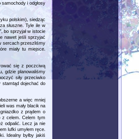
ko samochody i odgłosy
zyku polskim), siedząc
za słuszne. Tyle ile w
 bo sprzyjał w istocie
 nawet jeśli sprzyjać
 w sercach przeszliśmy
óre miały tu miejsce.
rować się z poczciwą
u, gdzie planowaliśmy
noczyć siły przeciwko
y stamtąd dojechać do
 obszerne a więc mniej
eli was mały blacik na
 gniazdko z prądem o
ub z celem. Celem tym
ż odpalić. Lecz ja nie
iem lufki umyłem ręce.
. Idealny byłby jakiś