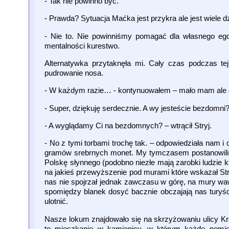
- Tak nie powinno być.
- Prawda? Sytuacja Maćka jest przykra ale jest wiele d
- Nie to. Nie powinniśmy pomagać dla własnego egoiz
mentalności kurestwo.
Alternatywka przytaknęła mi. Cały czas podczas tej
pudrowanie nosa.
- W każdym razie… - kontynuowałem – mało mam ale
- Super, dziękuję serdecznie. A wy jesteście bezdomni
- A wyglądamy Ci na bezdomnych? – wtrącił Stryj.
- No z tymi torbami trochę tak. – odpowiedziała nam i
gramów srebrnych monet. My tymczasem postanowiliś
Polskę słynnego (podobno niezłe mają zarobki ludzie k
na jakieś przewyższenie pod murami które wskazał Str
nas nie spojrzał jednak zawczasu w górę, na mury wa
spomiędzy blanek dosyć bacznie obczajają nas turyś
ulotnić.
Nasze lokum znajdowało się na skrzyżowaniu ulicy Kr
to mieszkanie w kamienicy, w którym każde pomie