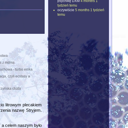
psychikę DXM
4 months 1
tydzień temu
oczywiście
5 months 1 tydzień
temu
ństwa
a z mdma
uchowa - turbo emka
cja, czyli ecstasy a
rzyńska chata
cio litrowym plecakiem
zenia nazwę Stryjem.
” a celem naszym było