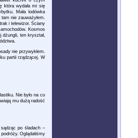
 która wydała mi się
zybytku. Mała lodówka
c tam nie zauważyłem.
rak i telewizor. Ściany
ch samochodów. Kosmos
dżungli, ten kryształ,
wództwa.
 osady nie przywykłem.
ku partii rządzącej. W
lastiku. Nie było na co
rawiają mu dużą radość
ć sądząc po śladach –
o podróży. Oglądaliśmy