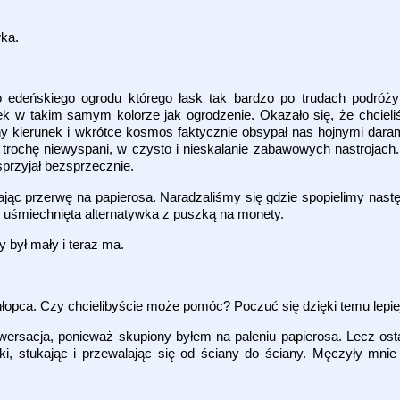
wka.
o edeńskiego ogrodu którego łask tak bardzo po trudach podróż
k w takim samym kolorze jak ogrodzenie. Okazało się, że chciel
ny kierunek i wkrótce kosmos faktycznie obsypał nas hojnymi dara
trochę niewyspani, w czysto i nieskalanie zabawowych nastrojach. 
sprzyjał bezsprzecznie.
jąc przerwę na papierosa. Naradzaliśmy się gdzie spopielimy nastę
 uśmiechnięta alternatywka z puszką na monety.
y był mały i teraz ma.
chłopca. Czy chcielibyście może pomóc? Poczuć się dzięki temu lepie
ersacja, ponieważ skupiony byłem na paleniu papierosa. Lecz osta
, stukając i przewalając się od ściany do ściany. Męczyły mnie 