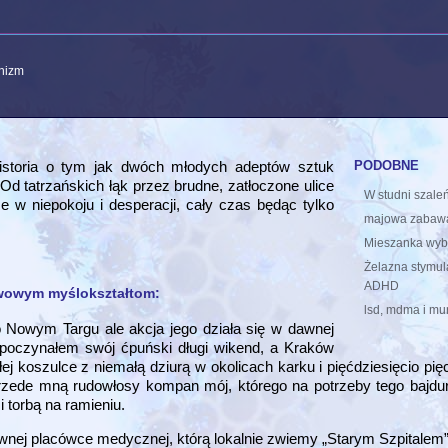
anizm
podobne
istoria o tym jak dwóch młodych adeptów sztuk
Od tatrzańskich łąk przez brudne, zatłoczone ulice
W studni szale
że w niepokoju i desperacji, cały czas będąc tylko
majowa zabaw
Mieszanka wyb
Żelazna stymula
ADHD
awowym myślokształtom:
lsd, mdma i mu
 Nowym Targu ale akcja jego działa się w dawnej
rozpoczynałem swój ćpuński długi wikend, a Kraków
ej koszulce z niemałą dziurą w okolicach karku i pięćdziesięcio pię
ede mną rudowłosy kompan mój, którego na potrzeby tego bajdur
 torbą na ramieniu.
awnej placówce medycznej, którą lokalnie zwiemy „Starym Szpitalem