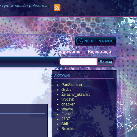
zy tym w sposób potworny.
Logowanie
Rejestracja
Szukaj
Formularz wyszukiwania
aktywni
PanSzaman
Gryby
Żelazny_aksamit
t.rydzyk
chacken
Wawoj
Filozof
2137
Abli
Rexelder