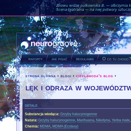
Znowu widzę pułkownika B. — olbrzymia ku
Scena teatralna — na niej potwory sztuczne
raporty
jak pisać
regulamin
O co tu chodzi
strona główna
›
blogi
›
ciepławoda's blog
›
you are here
lęk i odraza w województw
detale
Substancja wiodąca:
Grzyby halucynogenne
Natura:
Grzyby halucynogenne
,
Marihuana
,
Nikotyna
,
Yerba mate
Chemia:
MDMA
,
MDMA (Ecstasy)