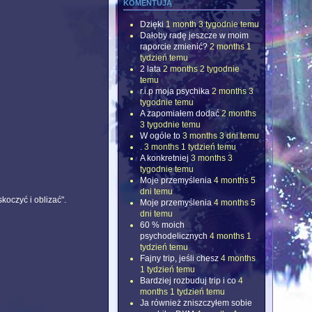
komentują
Dzięki
1 month 3 tygodnie temu
Dałoby radę jeszcze w moim
raporcie zmienić?
2 months 1
tydzień temu
2 lata
2 months 2 tygodnie
temu
r.i.p moja psychika
2 months 3
tygodnie temu
A zapomiałem dodać
2 months
3 tygodnie temu
W ogóle to
3 months 3 dni temu
.
3 months 1 tydzień temu
A konkretniej
3 months 3
tygodnie temu
Moje przemyślenia
4 months 5
dni temu
koczyć i oblizać".
Moje przemyślenia
4 months 5
dni temu
60 % moich
psychodelicznych
4 months 1
tydzień temu
Fajny trip, jeśli chesz
4 months
1 tydzień temu
Bardziej rozbuduj trip i co
4
months 1 tydzień temu
Ja również zniszczyłem sobie