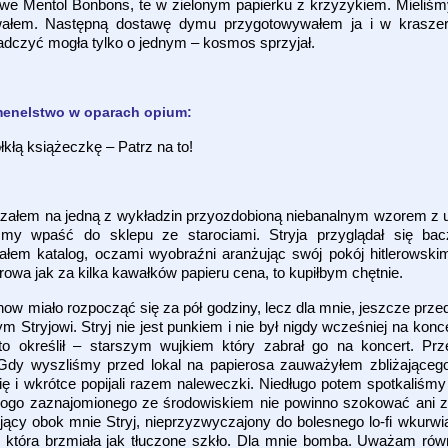
owe Mentol Bonbons, te w zielonym papierku z krzyżykiem. Mieliśm
wałem. Następną dostawę dymu przygotowywałem ja i w kraszer
iadczyć mogła tylko o jednym – kosmos sprzyjał.
 menelstwo w oparach opium:
kłą książeczkę – Patrz na to!
załem na jedną z wykładzin przyozdobioną niebanalnym wzorem z u
my wpaść do sklepu ze starociami. Stryja przyglądał się bacz
ałem katalog, oczami wyobraźni aranżując swój pokój hitlerowski
owa jak za kilka kawałków papieru cena, to kupiłbym chętnie.
w miało rozpocząć się za pół godziny, lecz dla mnie, jeszcze przed
 Stryjowi. Stryj nie jest punkiem i nie był nigdy wcześniej na kon
o określił – starszym wujkiem który zabrał go na koncert. Prz
 Gdy wyszliśmy przed lokal na papierosa zauważyłem zbliżające
się i wkrótce popijali razem naleweczki. Niedługo potem spotkaliśm
nikogo zaznajomionego ze środowiskiem nie powinno szokować ani 
ący obok mnie Stryj, nieprzyzwyczajony do bolesnego lo-fi wkurwiał
je która brzmiała jak tłuczone szkło. Dla mnie bomba. Uważam równ