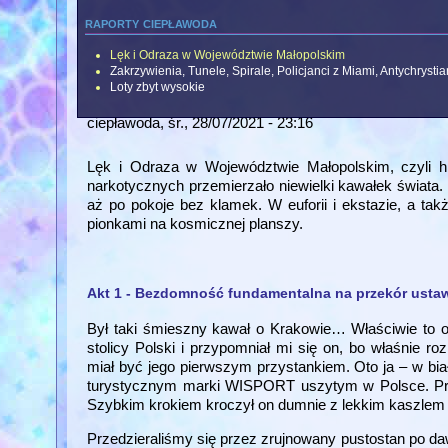
raporty ciepławoda
Lęk i Odraza w Województwie Małopolskim
Zakrzywienia, Tunele, Spirale, Policjanci z Miami, Antychrysti
Loty zbyt wysokie
ciepławoda
, śr., 28/07/2021 - 23:16
Lęk i Odraza w Województwie Małopolskim, czyli h
narkotycznych przemierzało niewielki kawałek świata. 
aż po pokoje bez klamek. W euforii i ekstazie, a tak
pionkami na kosmicznej planszy.
Akt 1 - Bezdomność fundamentalna na przekór ust
Był taki śmieszny kawał o Krakowie… Właściwie to o
stolicy Polski i przypomniał mi się on, bo właśnie 
miał być jego pierwszym przystankiem. Oto ja – w biał
turystycznym marki WISPORT uszytym w Polsce. Prz
Szybkim krokiem kroczył on dumnie z lekkim kaszlem i
Przedzieraliśmy się przez zrujnowany pustostan po d