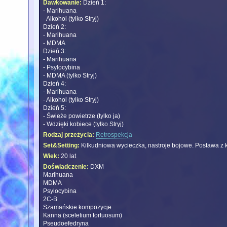
Dawkowanie:
Dzień 1:
- Marihuana
- Alkohol (tylko Stryj)
Dzień 2:
- Marihuana
- MDMA
Dzień 3:
- Marihuana
- Psylocybina
- MDMA (tylko Stryj)
Dzień 4:
- Marihuana
- Alkohol (tylko Stryj)
Dzień 5:
- Świeże powietrze (tylko ja)
- Wdzięki kobiece (tylko Stryj)
Rodzaj przeżycia:
Retrospekcja
Set&Setting:
Kilkudniowa wycieczka, nastroje bojowe. Postawa z ka
Wiek:
20 lat
Doświadczenie:
DXM
Marihuana
MDMA
Psylocybina
2C-B
Szamańskie kompozycje
Kanna (sceletium tortuosum)
Pseudoefedryna