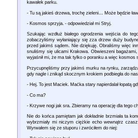
kawałek parku.
- Tu są jakieś drzewa, trochę zieleni… Może będzie ła
- Kosmos sprzyja. - odpowiedział mi Stryj.
Szukając wzdłuż białego ogrodzenia wejścia do teg
zobaczyliśmy wyłaniający się zza drzew duży budyne
przed jakimś sądem. Nie dziękuję. Obraliśmy więc in
snuliśmy się ulicami Krakowa. Obwieszeni bagażami, 
wyjaśnił mi, że ma tak tylko o poranku a więc kosmos 
Przycupnęliśmy przy jakimś murku na rynku, zarządza
gdy nagle i znikąd skocznym krokiem podbiegła do nas
- Hej. To jest Maciek. Maćka stary napierdalał łopatą gd
- Co ma?
- Krzywe nogi jak sra. Zbieramy na operację dla tego 
Nie do końca pamiętam jak dokładnie brzmiała ta konw
wybrzmiały mi niczym ciężkie echo wewnątrz czaszki
Wyrwałem się ze stuporu i zwróciłem do niej: