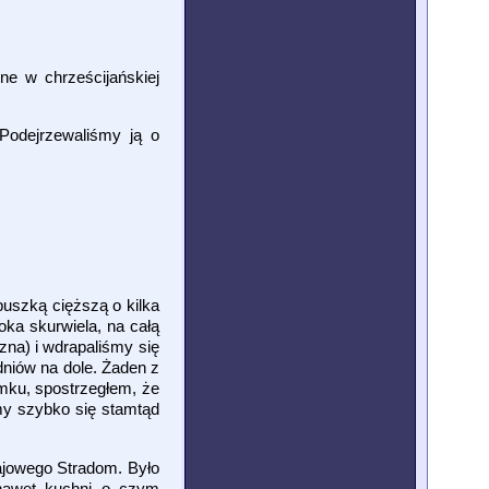
ne w chrześcijańskiej
 Podejrzewaliśmy ją o
puszką cięższą o kilka
ka skurwiela, na całą
zna) i wdrapaliśmy się
dniów na dole. Żaden z
mku, spostrzegłem, że
my szybko się stamtąd
ajowego Stradom. Było
 nawet kuchni o czym