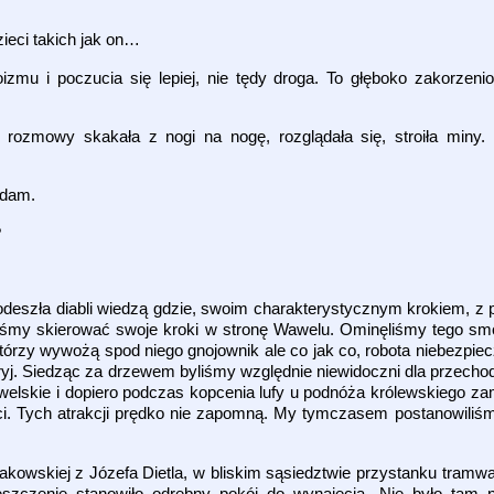
zieci takich jak on…
mu i poczucia się lepiej, nie tędy droga. To głęboko zakorzenio
 rozmowy skakała z nogi na nogę, rozglądała się, stroiła miny.
 dam.
?
 odeszła diabli wiedzą gdzie, swoim charakterystycznym krokiem, z 
my skierować swoje kroki w stronę Wawelu. Ominęliśmy tego smo
tórzy wywożą spod niego gnojownik ale co jak co, robota niebezpiec
yj. Siedząc za drzewem byliśmy względnie niewidoczni dla przecho
welskie i dopiero podczas kopcenia lufy u podnóża królewskiego za
ci. Tych atrakcji prędko nie zapomną. My tymczasem postanowiliś
akowskiej z Józefa Dietla, w bliskim sąsiedztwie przystanku tramw
szczenie stanowiło odrębny pokój do wynajęcia. Nie było tam