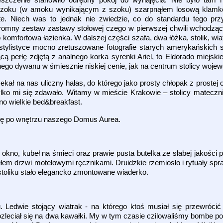
mszoku (w amoku wynikającym z szoku) szarpnąłem losową klamkę
te. Niech was to jednak nie zwiedzie, co do standardu tego pr
 skromny zestaw zastawy stołowej czego w pierwszej chwili wchodzą
komfortowa łazienka. W dalszej części szafa, dwa łóżka, stolik, wiat
j stylistyce mocno zretuszowane fotografie starych amerykański
perłę zdjętą z analnego korka syrenki Ariel, to Eldorado miejskiej 
o dywanu w śmiesznie niskiej cenie, jak na centrum stolicy woje
ł na nas uliczny hałas, do którego jako prosty chłopak z prostej
ylko mi się zdawało. Witamy w mieście Krakowie – stolicy mateczni
o wielkie bed&breakfast.
się po wnętrzu naszego Domus Aurea.
 okno, kubeł na śmieci oraz prawie pusta butelka ze słabej jakości p
lniłem drzwi motelowymi ręcznikami. Druidzkie rzemiosło i rytuały sp
 stoliku stało elegancko zmontowane wiaderko.
. Ledwie stojący wiatrak - na którego ktoś musiał się przewróci
ozleciał się na dwa kawałki. My w tym czasie czilowaliśmy bombe p