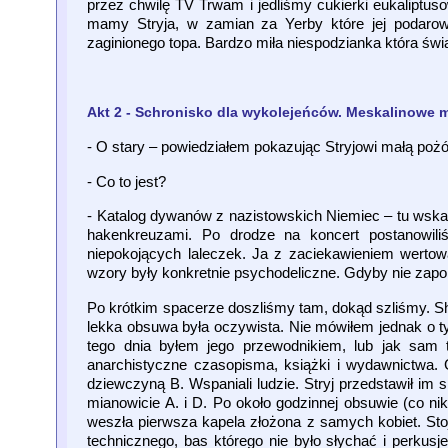
przez chwilę TV Trwam i jedliśmy cukierki eukaliptus
mamy Stryja, w zamian za Yerby które jej podaro
zaginionego topa. Bardzo miła niespodzianka która św
Akt 2 - Schronisko dla wykolejeńców. Meskalinowe
- O stary – powiedziałem pokazując Stryjowi małą pożół
- Co to jest?
- Katalog dywanów z nazistowskich Niemiec – tu wska
hakenkreuzami. Po drodze na koncert postanowiliś
niepokojących laleczek. Ja z zaciekawieniem wertow
wzory były konkretnie psychodeliczne. Gdyby nie zapor
Po krótkim spacerze doszliśmy tam, dokąd szliśmy. Sho
lekka obsuwa była oczywista. Nie mówiłem jednak o tym
tego dnia byłem jego przewodnikiem, lub jak sam t
anarchistyczne czasopisma, książki i wydawnictwa.
dziewczyną B. Wspaniali ludzie. Stryj przedstawił im 
mianowicie A. i D. Po około godzinnej obsuwie (co 
weszła pierwsza kapela złożona z samych kobiet. Stoj
technicznego, bas którego nie było słychać i perkus