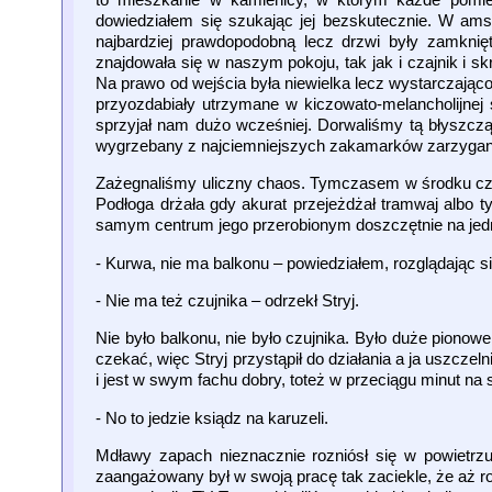
dowiedziałem się szukając jej bezskutecznie. W a
najbardziej prawdopodobną lecz drzwi były zamknię
znajdowała się w naszym pokoju, tak jak i czajnik i
Na prawo od wejścia była niewielka lecz wystarczająco 
przyozdabiały utrzymane w kiczowato-melancholijne
sprzyjał nam dużo wcześniej. Dorwaliśmy tą błyszczącą 
wygrzebany z najciemniejszych zakamarków zarzyganeg
Zażegnaliśmy uliczny chaos. Tymczasem w środku czeka
Podłoga drżała gdy akurat przejeżdżał tramwaj albo t
samym centrum jego przerobionym doszczętnie na jedn
- Kurwa, nie ma balkonu – powiedziałem, rozglądając 
- Nie ma też czujnika – odrzekł Stryj.
Nie było balkonu, nie było czujnika. Było duże pionowe
czekać, więc Stryj przystąpił do działania a ja uszcze
i jest w swym fachu dobry, toteż w przeciągu minut na
- No to jedzie ksiądz na karuzeli.
Mdławy zapach nieznacznie rozniósł się w powietrzu
zaangażowany był w swoją pracę tak zaciekle, że aż r