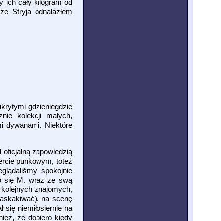
y ich cały kilogram od
ze Stryja odnalazłem
krytymi gdzieniegdzie
nie kolekcji małych,
mi dywanami. Niektóre
 oficjalną zapowiedzią
cercie punkowym, toteż
eglądaliśmy spokojnie
go się M. wraz ze swą
y kolejnych znajomych,
zaskakiwać), na scenę
 się niemiłosiernie na
ież, że dopiero kiedy