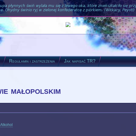
pa płynnych świń wylała mu się z lewego oka, które zniekształciło się pr
. Ohydny świnio ryj w zielonej konfederatce z piórkiem. (Witkacy, Peyotl)
?
Regulamin i zastrzeżenia
Jak napisać TR?
ie małopolskim
,
Alkohol