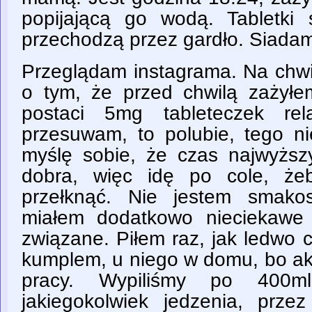
popijającą go wodą. Tabletki
przechodzą przez gardło. Siadam
Przeglądam instagrama. Na chw
o tym, że przed chwilą zaży
postaci 5mg tableteczek re
przesuwam, to polubie, tego n
myślę sobie, że czas najwyższ
dobra, więc idę po cole, że
przełknąć. Nie jestem smako
miałem dodatkowo nieciekawe
związane. Piłem raz, jak ledwo 
kumplem, u niego w domu, bo ak
pracy. Wypiliśmy po 400m
jakiegokolwiek jedzenia, prze