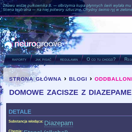
Znowu widzę pułkownika B. — olbrzymia kupa płynnych świń wylała mu si
Scena teatralna — na niej potwory sztuczne. Ohydny świnio ryj w zielone
raporty
jak pisać
regulamin
O co tu chodzi?
Regu
strona główna
›
blogi
›
oddballon
you are here
domowe zacisze z diazepam
detale
Substancja wiodąca:
Diazepam
Chemia: