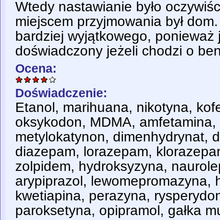
Wtedy nastawianie było oczywiśc
miejscem przyjmowania był dom
bardziej wyjątkowego, ponieważ 
doświadczony jeżeli chodzi o be
Ocena:
Doświadczenie:
Etanol, marihuana, nikotyna, kofe
oksykodon, MDMA, amfetamina, 
metylokatynon, dimenhydrynat, d
diazepam, lorazepam, klorazepan
zolpidem, hydroksyzyna, naurolep
arypiprazol, lewomepromazyna, h
kwetiapina, perazyna, rysperydon),
paroksetyna, opipramol, gałka m