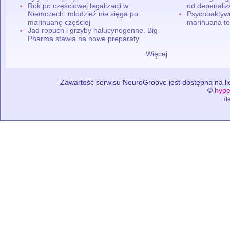
Rok po częściowej legalizacji w
od depenaliza
Niemczech: młodzież nie sięga po
Psychoaktyw
marihuanę częściej
marihuana to
Jad ropuch i grzyby halucynogenne. Big
Pharma stawia na nowe preparaty
Więcej
Zawartość serwisu NeuroGroove jest dostępna na lic
©
hype
de