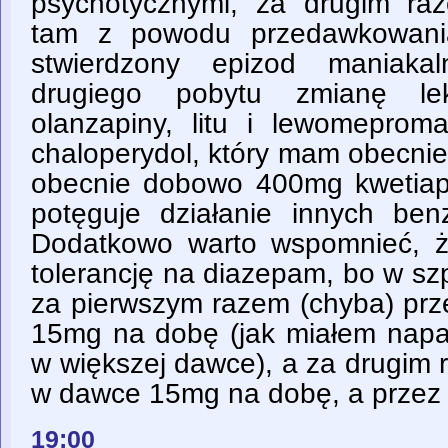
psychotycznymi, za drugim raz
tam z powodu przedawkowania
stwierdzony epizod maniaka
drugiego pobytu zmianę lek
olanzapiny, litu i lewomeprom
chaloperydol, który mam obecnie
obecnie dobowo 400mg kwetiap
potęguje działanie innych benz
Dodatkowo warto wspomnieć, 
tolerancję na diazepam, bo w sz
za pierwszym razem (chyba) prz
15mg na dobę (jak miałem napa
w większej dawce), a za drugim 
w dawce 15mg na dobę, a przez 
19:00