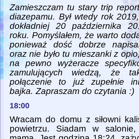
Zamieszczam tu stary trip repor
diazepamu. Był wtedy rok 2019
dokładniej 20 października 20
roku. Pomyślałem, że warto dod
ponieważ dość dobrze napisa
oraz nie było tu mieszanki z opio
na pewno wyżeracze specyfik
zamulujących wiedzą, że tak
połączenie to już zupełnie in
bajka. Zapraszam do czytania :)
18:00
Wracam do domu z siłowni kali
powietrzu. Siadam w salonie
mamą. Jest godzina 18:24, za