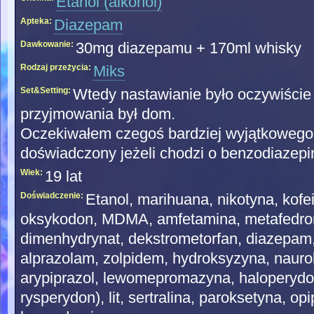
Etanol (alkohol)
Apteka:
Diazepam
Dawkowanie:
30mg diazepamu + 170ml whisky
Rodzaj przeżycia:
Miks
Set&Setting:
Wtedy nastawianie było oczywiście
przyjmowania był dom.
Oczekiwałem czegoś bardziej wyjątkowego,
doświadczony jeżeli chodzi o benzodiazepi
Wiek:
19 lat
Doświadczenie:
Etanol, marihuana, nikotyna, kofe
oksykodon, MDMA, amfetamina, metafedron
dimenhydrynat, dekstrometorfan, diazepam,
alprazolam, zolpidem, hydroksyzyna, naurol
arypiprazol, lewomepromazyna, haloperydol
rysperydon), lit, sertralina, paroksetyna, o