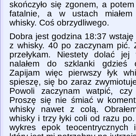
skończyło się zgonem, a potem 
fatalnie, a w ustach miałe
whisky. Coś obrzydliwego.
Dobra jest godzina 18:37 wstaję
z whisky. 40 po zaczynam pić. 
przełykam. Niestety dolać je
nalałem do szklanki gdzieś 
Zapijam więc pierwszy łyk wh
spieszę, się bo zaraz zwymiotuj
Powoli zaczynam watpić, czy
Proszę się nie śmiać w komenta
whisky nawet z colą. Obrałem
whisky i trzy łyki coli od razu p
wykres epok teocentrycznych i