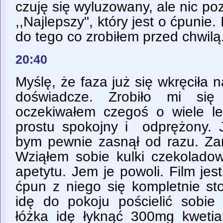
czuję się wyluzowany, ale nic poz
,,Najlepszy", który jest o ćpunie
do tego co zrobiłem przed chwilą
20:40
Myślę, że faza już się wkręciła n
doświadcze. Zrobiło mi się
oczekiwałem czegoś o wiele l
prostu spokojny i odprężony. J
bym pewnie zasnął od razu. Zam
Wziąłem sobie kulki czekolado
apetytu. Jem je powoli. Film je
ćpun z niego się kompletnie sto
idę do pokoju pościelić sobie 
łóżka idę łyknąć 300mg kwetiap