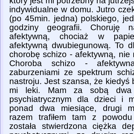
który jest mi potrzebny na jutrze
indywidualne w domu. Jutro cze
(po 45min. jedna) polskiego, je
godziny geografii. Choruję 
afektywną, chociaż w pap
afektywną dwubiegunową. To d
chorobę schizo - afektywną, nie m
Choroba schizo - afektywna
zaburzeniami ze spektrum schiz
nastroju. Jest szansa, że kiedyś
mi leki. Mam za sobą dwa 
psychiatrycznym dla dzieci i m
ponad dwa miesiące, drugi m
razem trafiłem tam z powodu
została stwierdzona ciężka de