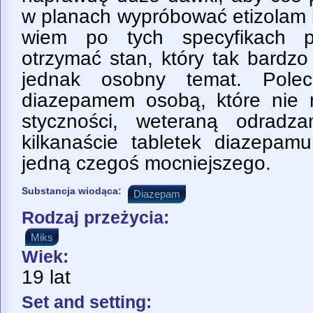
w planach wypróbować etizolam i
wiem po tych specyfikach 
otrzymać stan, który tak bardzo
jednak osobny temat. Pole
diazepamem osobą, które nie 
styczności, weteraną odrad
kilkanaście tabletek diazepa
jedną czegoś mocniejszego.
Substancja wiodąca:
Diazepam
Rodzaj przeżycia:
Miks
Wiek:
19 lat
Set and setting: