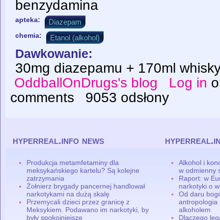
benzydamina
apteka:
Diazepam
chemia:
Etanol (alkohol)
Dawkowanie:
30mg diazepamu + 170ml whisk
OddballOnDrugs's blog
Log in
o
comments
9053 odsłony
hyperreal.info news
hyperreal.i
Produkcja metamfetaminy dla
Alkohol i ko
meksykańskiego kartelu? Są kolejne
w odmienny 
zatrzymania
Raport: w Eu
Żołnierz brygady pancernej handlował
narkotyki o w
narkotykami na dużą skalę
Od daru bogó
Przemycali dzieci przez granicę z
antropologia
Meksykiem. Podawano im narkotyki, by
alkoholem
były spokojniejsze
Dlaczego leg