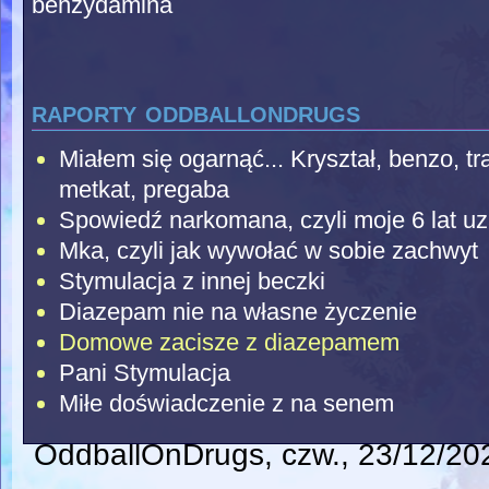
benzydamina
raporty oddballondrugs
Miałem się ogarnąć... Kryształ, benzo, t
metkat, pregaba
Spowiedź narkomana, czyli moje 6 lat uz
Mka, czyli jak wywołać w sobie zachwyt
Stymulacja z innej beczki
Diazepam nie na własne życzenie
Domowe zacisze z diazepamem
Pani Stymulacja
Miłe doświadczenie z na senem
OddballOnDrugs
, czw., 23/12/20