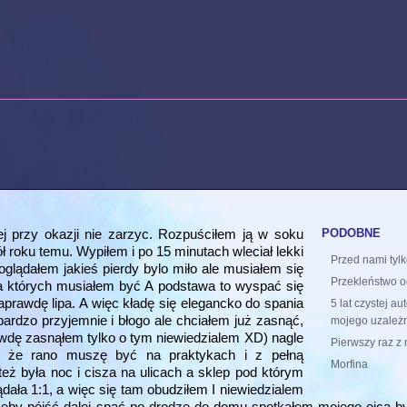
podobne
j przy okazji nie zarzyc. Rozpuściłem ją w soku
ół roku temu. Wypiłem i po 15 minutach wleciał lekki
Przed nami tyl
 oglądałem jakieś pierdy bylo miło ale musiałem się
Przekleństwo od
na których musiałem być A podstawa to wyspać się
aprawdę lipa. A więc kładę się elegancko do spania
5 lat czystej au
ę bardzo przyjemnie i błogo ale chciałem już zasnąć,
mojego uzależn
awdę zasnąłem tylko o tym niewiedzialem XD) nagle
Pierwszy raz z 
ą że rano muszę być na praktykach i z pełną
Morfina
ż była noc i cisza na ulicach a sklep pod którym
ądała 1:1, a więc się tam obudziłem I niewiedzialem
eby pójść dalej spać po drodze do domu spotkałem mojego ojca by