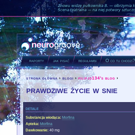
Znowu widzę pułkownika B. — olbrzymia ku
Scena teatralna — na niej potwory sztuczne
raporty
jak pisać
regulamin
O co tu chodzi
strona główna
›
blogi
›
filipjd134's blog
›
you are here
prawdziwe życie w snie
detale
Substancja wiodąca:
Morfina
Apteka:
Morfina
Dawkowanie:
40 mg