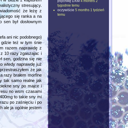
psychikę DXM
4 months 2
alistyczny stresujący.
tygodnie temu
oczywiście
5 months 1 tydzień
świadomość że leżę z
temu
ającego się ranka a na
bo sen był dosłownym
efa ani nic podobnego)
i gdzie też w tym śnie
 tym razem naprawdę z
 z 10 razy zgaszajac i
ł sen, godzina się nie
to wtedy naprawdę już
 przestraszyłem że jak
ka razy brałem morfine
ły tak samo realne jak
 piekne sny po majce i
stresu no wsm czasami
 400mg to takie sny mi
razu po zaśnięciu i po
h ale ja ogólnie jestem