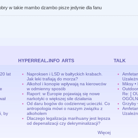
dobry w takie mambo dzambo pisze jedynie dla fanu
hyperreal.info arts
talk
20 lat
Naproksen i LSD w bałtyckich krabach.
Amfetam
Jak leki trafiają do morza?
Uzależn
Alkohol i konopie wpływają na kierowców
Miksy •
ne
w odmienny sposób
Outdoor,
Raport: w Europie pojawiają się nowe
Re: [ 
wał
narkotyki o większej sile działania
OGÓLN
Od daru bogów do codziennej ucieczki. Co
Grzyby 
antropologia mówi o naszym związku z
Amfetam
, by
alkoholem
Uzależn
Dlaczego legalizacja marihuany jest lepsza
od depenalizacji czy dekryminalizacji?
Więcej