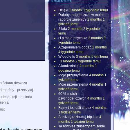
komentują
Dzięki
1 month 3 tygodnie temu
Dałoby radę jeszcze w moim
raporcie zmienić?
2 months 1
tydzień temu
2 lata
2 months 2 tygodnie
temu
r.i.p moja psychika
2 months 3
tygodnie temu
A zapomiałem dodać
2 months
4 tygodnie temu
W ogóle to
3 months 5 dni temu
.
3 months 2 tygodnie temu
A konkretniej
4 months 1
godzina temu
Moje przemyślenia
4 months 1
tydzień temu
ko ściana deszczu
Moje przemyślenia
4 months 1
tydzień temu
 morfiny - przeczytaj
60 % moich
todestrukcji – historia
psychodelicznych
4 months 1
ienia
tydzień temu
Fajny trip, jeśli chesz
4 months
mst
1 tydzień temu
Bardziej rozbuduj trip i co
4
months 1 tydzień temu
Ja również zniszczyłem sobie
ł w bluzie z kapturem