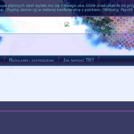
pa płynnych świń wylała mu się z lewego oka, które zniekształciło się pr
. Ohydny świnio ryj w zielonej konfederatce z piórkiem. (Witkacy, Peyotl)
?
Regulamin i zastrzeżenia
Jak napisać TR?