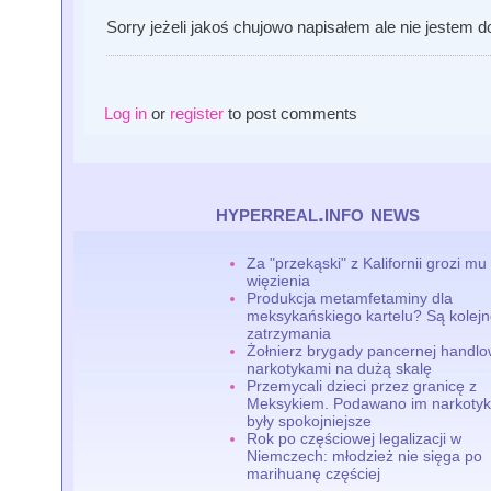
Sorry jeżeli jakoś chujowo napisałem ale nie jestem 
Log in
or
register
to post comments
hyperreal.info news
Za "przekąski" z Kalifornii grozi mu 
więzienia
Produkcja metamfetaminy dla
meksykańskiego kartelu? Są kolej
zatrzymania
Żołnierz brygady pancernej handlo
narkotykami na dużą skalę
Przemycali dzieci przez granicę z
Meksykiem. Podawano im narkotyki
były spokojniejsze
Rok po częściowej legalizacji w
Niemczech: młodzież nie sięga po
marihuanę częściej