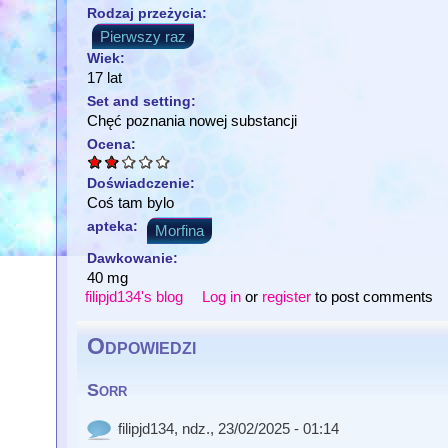
Rodzaj przeżycia:
Pierwszy raz
Wiek:
17 lat
Set and setting:
Chęć poznania nowej substancji
Ocena:
Doświadczenie:
Coś tam bylo
apteka:
Morfina
Dawkowanie:
40 mg
filipjd134's blog
Log in
or
register
to post comments
Odpowiedzi
Sorr
filipjd134
, ndz., 23/02/2025 - 01:14