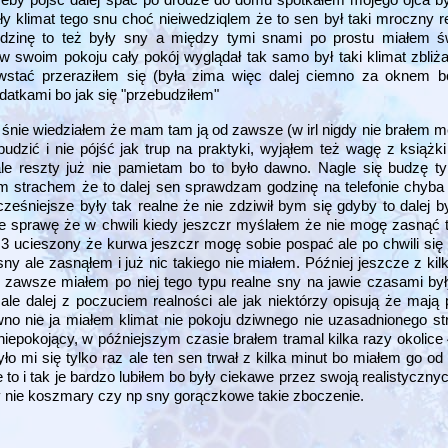
y klimat tego snu choć nieiwedziqlem że to sen był taki mroczny re
godzinę to też były sny a między tymi snami po prostu miałem 
 w swoim pokoju cały pokój wyglądał tak samo był taki klimat zbliż
 wstać przeraziłem się (była zima więc dalej ciemno za oknem 
atkami bo jak się "przebudziłem"
m śnie wiedziałem że mam tam ją od zawsze (w irl nigdy nie brałem m
budzić i nie pójść jak trup na praktyki, wyjąłem też wagę z książk
 ale reszty już nie pamietam bo to było dawno. Nagle się budzę
im strachem że to dalej sen sprawdzam godzinę na telefonie chyba
eśniejsze były tak realne że nie zdziwił bym się gdyby to dalej by
bie sprawę że w chwili kiedy jeszczr myślałem że nie mogę zasnąć 
e 3 ucieszony że kurwa jeszczr mogę sobie pospać ale po chwili się
y ale zasnąłem i już nic takiego nie miałem. Później jeszcze z kil
i zawsze miałem po niej tego typu realne sny na jawie czasami by
 ale dalej z poczuciem realności ale jak niektórzy opisują że mają
wno nie ja miałem klimat nie pokoju dziwnego nie uzasadnionego 
iepokojący, w późniejszym czasie brałem tramal kilka razy okolice
o mi się tylko raz ale ten sen trwał z kilka minut bo miałem go od 
to i tak je bardzo lubiłem bo były ciekawe przez swoją realistycznyc
 nie koszmary czy np sny gorączkowe takie zboczenie.