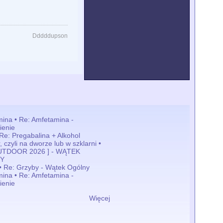
Dddddupson
ina • Re: Amfetamina -
ienie
 Re: Pregabalina + Alkohol
 czyli na dworze lub w szklarni •
OUTDOOR 2026 ] - WĄTEK
Y
• Re: Grzyby - Wątek Ogólny
ina • Re: Amfetamina -
ienie
Więcej