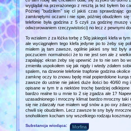
wyglądał na przerażonego z resztą ja też byłem bo cał
Później "budziłem" się cl jakiś czas sprawdzając 
zamkniętymi oczami i nie spie, później obudziłem się
telefonie była godzina z 5 czyli za godzinę muszę
odwzorowaniem rzeczywistości) no lecz z pewnymi dod
To wzialem z za łóżka torbę z 50g jakiegoś klefa w ty
ale wyciągnąłem tego klefa jedynie po to żeby się po
miałem ją tam zawsze, ogólnie jakieś sny też byly
poczuciem normalności że to nie jest sen ale z wielk
zapalając ekran żeby się upewnić że to nie sen bo wcz
zmieniła uspokoiłem się jak nigdy i wtedy zdałem so
spalem, na dzwonie telefonie trapfonie godzina okolic
zamknę oczy to znowu będę miał popierdolone kurqa sn
zawsze do ustnie nie jakieś duże ilości bo 40/60 mg 
opisane w tym tr a niektóre trochę bardziej odklejone
bardzo realne to u mnie to 2 się zgadza ale 1? Nape
uzasadnionego i mroczny klimat bardzo mroczny taki n
się nie zdarzały nue miałem wgl snów a po oxy zdarzył
chwili się obudziłem. Lecz zawsze te sny były mroczne 
snoholikiem kocham sny wszelkiego rodzaju koszmary
Substancja wiodąca:
Morfina