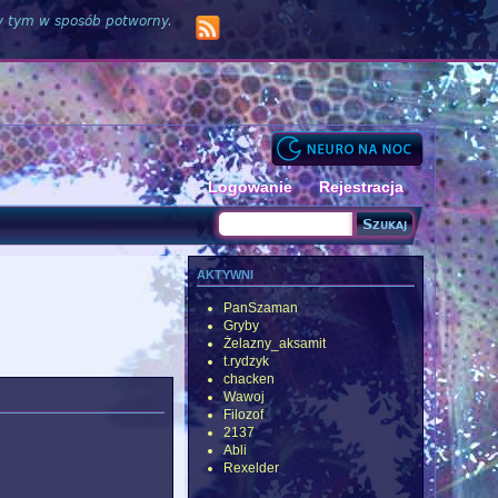
zy tym w sposób potworny.
Logowanie
Rejestracja
Szukaj
Formularz wyszukiwania
aktywni
PanSzaman
Gryby
Żelazny_aksamit
t.rydzyk
chacken
Wawoj
Filozof
2137
Abli
Rexelder