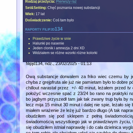
Rodzaj przeżycia:
Pierwszy raz
Set&Setting:
Chęć poznania nowej substancji
Wiek:
17 lat
Doświadczenie:
Coś tam bylo
raporty filipjd134
Prawdziwe życie w snie
Halunki po nasenie
Jeden clonik i amnezja 2 dni XD
Widziałem se różne wzorki różne kolorki
filipjd134
, ndz., 23/02/2025 - 01:13
Ową substancje dorwalem za friko wiec czemu by je
chyba z grejpfruta ale już nie pamietam było to dobre p
chillout narastał przez +/- 40 minut, leżałem przed tv
położyć wczesnie spać z 23/24 bo rano na praktyki 
bo jagbym przyszedł tam jak tak zwany trup była by n
lecz mija 15 minut 30 minut i dalej nie spie, leżało si
miałem wrażenie że leżę już bardzo długo (A tak napr
obudziłem się pod sklepem z pełną świadomości
świadomością wszystkiego jak w prawdziwym życiu, te
się obudziłem istniał naprawdę i do cała dzielnica wygl
co tam robię ale chciałem udać się szybko do domu ż