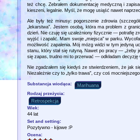
też chcę. Zebrałem dokumentację medyczną i zapisa
kieszeni, legalnie. Myśl, że mogę usiąść nawet naprze
Ale były też minusy: pogorszenie zdrowia (szczególn
„lekarstwa”. Jestem osobą, która ma problem z gra
dzień. Nie czuję się uzależniony fizycznie — potrafi
wyjść i zapalić. Mam swoje „miejsca” w parku. Wycof
możliwość zapalenia. Mój mózg widzi w tym jedyną uc
stanu, który stał się rutyną. Nawet po pracy — „żeby
się zapas, trudno mi to przerwać — odkładam decyzję 
Nie zgadzałem się kiedyś ze stwierdzeniem, że jak si
Niezależnie czy to „tylko trawa”, czy coś mocniejszego
Substancja wiodąca:
Marihuana
Rodzaj przeżycia:
Retrospekcja
Wiek:
44 lat
Set and setting:
Pozytywno - kijowe :P
Ocena: