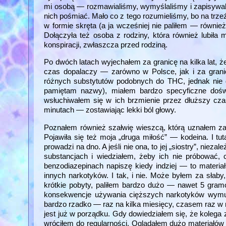
mi osobą — rozmawialiśmy, wymyślaliśmy i zapisywal
nich pośmiać. Mało co z tego rozumieliśmy, bo na trz
w formie skręta (a ja wcześniej nie paliłem — równie
Dołączyła też osoba z rodziny, która również lubiła 
konspiracji, zwłaszcza przed rodziną.
Po dwóch latach wyjechałem za granicę na kilka lat, 
czas dopalaczy — zarówno w Polsce, jak i za grani
różnych substytutów podobnych do THC, jednak nie d
pamiętam nazwy), miałem bardzo specyficzne doświ
wsłuchiwałem się w ich brzmienie przez dłuższy cza
minutach — zostawiając lekki ból głowy.
Poznałem również szałwię wieszcą, którą uznałem za 
Pojawiła się też moja „druga miłość” — kodeina. I t
prowadzi na dno. A jeśli nie ona, to jej „siostry”, ni
substancjach i wiedziałem, żeby ich nie próbować, 
benzodiazepinach napiszę kiedy indziej — to materia
innych narkotyków. I tak, i nie. Może byłem za słab
krótkie pobyty, paliłem bardzo dużo — nawet 5 gram
konsekwencje używania cięższych narkotyków wymusi
bardzo rzadko — raz na kilka miesięcy, czasem raz w ro
jest już w porządku. Gdy dowiedziałem się, że kolega 
wróciłem do regularności. Oglądałem dużo materiałów 