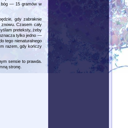
jak bóg — 15 gramów w
będzie, gdy zabraknie
lę znowu. Czasem cały
myślam preteksty, żeby
oznacza tylko jedno —
o tego nienaturalnego
żdym razem, gdy kończy
wnym sensie to prawda.
emną stronę.