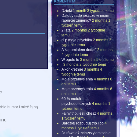
komentują
Dzięki
1 month 3 tygodnie temu
Dałoby radę jeszcze w moim
raporcie zmienić?
2 months 1
tydzień temu
2 lata
2 months 2 tygodnie
temu
r.i.p moja psychika
2 months 3
tygodnie temu
A zapomiałem dodać
2 months
4 tygodnie temu
W ogóle to
3 months 5 dni temu
.
3 months 2 tygodnie temu
A konkretniej
3 months 4
tygodnie temu
Moje przemyślenia
4 months 6
dni temu
Moje przemyślenia
4 months 6
C?
dni temu
60 % moich
psychodelicznych
4 months 1
obie humor i mieć fajną
tydzień temu
Fajny trip, jeśli chesz
4 months
1 tydzień temu
 THC
Bardziej rozbuduj trip i co
4
months 1 tydzień temu
Ja również zniszczyłem sobie