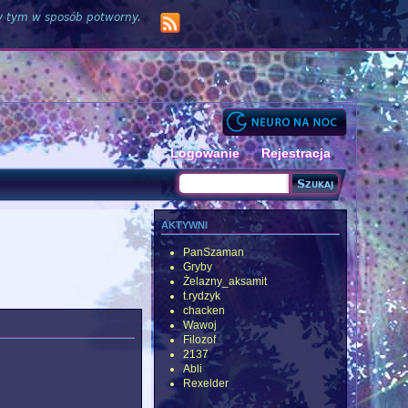
zy tym w sposób potworny.
Logowanie
Rejestracja
Szukaj
Formularz wyszukiwania
aktywni
PanSzaman
Gryby
Żelazny_aksamit
t.rydzyk
chacken
Wawoj
Filozof
2137
Abli
Rexelder