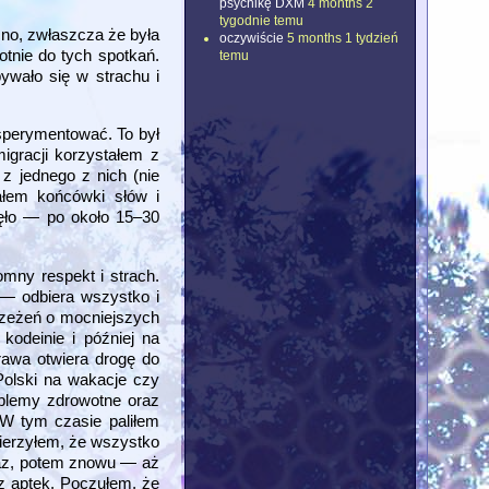
psychikę DXM
4 months 2
tygodnie temu
cno, zwłaszcza że była
oczywiście
5 months 1 tydzień
otnie do tych spotkań.
temu
bywało się w strachu i
ksperymentować. To był
igracji korzystałem z
z jednego z nich (nie
ałem końcówki słów i
nęło — po około 15–30
mny respekt i strach.
 — odbiera wszystko i
strzeżeń o mocniejszych
kodeinie i później na
rawa otwiera drogę do
Polski na wakacje czy
oblemy zdrowotne oraz
 W tym czasie paliłem
wierzyłem, że wszystko
 raz, potem znowu — aż
 z aptek. Poczułem, że