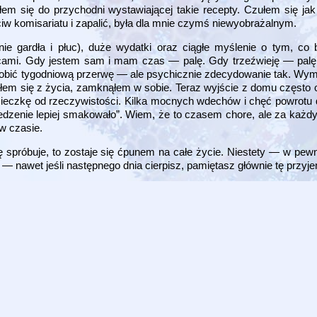
łem się do przychodni wystawiającej takie recepty. Czułem się 
ciw komisariatu i zapalić, była dla mnie czymś niewyobrażalnym.
ie gardła i płuc), duże wydatki oraz ciągłe myślenie o tym, co 
nicami. Gdy jestem sam i mam czas — palę. Gdy trzeźwieję — pa
ę zrobić tygodniową przerwę — ale psychicznie zdecydowanie tak. Wy
ałem się z życia, zamknąłem w sobie. Teraz wyjście z domu często 
ieczkę od rzeczywistości. Kilka mocnych wdechów i chęć powrotu d
 jedzenie lepiej smakowało”. Wiem, że to czasem chore, ale za ka
w czasie.
ę spróbuje, to zostaje się ćpunem na całe życie. Niestety — w pe
 — nawet jeśli następnego dnia cierpisz, pamiętasz głównie tę przyj