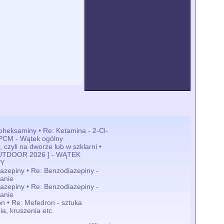
loheksaminy • Re: Ketamina - 2-Cl-
PCM - Wątek ogólny
 czyli na dworze lub w szklarni •
OUTDOOR 2026 ] - WĄTEK
Y
azepiny • Re: Benzodiazepiny -
anie
azepiny • Re: Benzodiazepiny -
anie
n • Re: Mefedron - sztuka
ia, kruszenia etc.