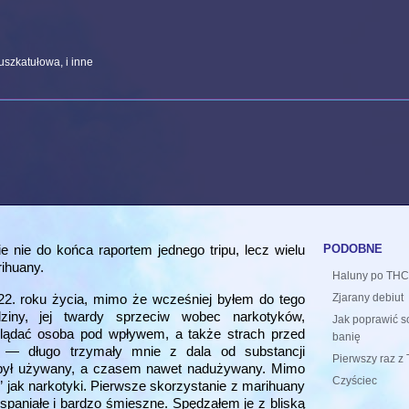
uszkatułowa, i inne
podobne
e nie do końca raportem jednego tripu, lecz wielu
ihuany.
Haluny po TH
22. roku życia, mimo że wcześniej byłem do tego
Zjarany debiut
iny, jej twardy sprzeciw wobec narkotyków,
Jak poprawić s
lądać osoba pod wpływem, a także strach przed
banię
 — długo trzymały mnie z dala od substancji
Pierwszy raz z
e był używany, a czasem nawet nadużywany. Mimo
Czyściec
” jak narkotyki. Pierwsze skorzystanie z marihuany
wspaniałe i bardzo śmieszne. Spędzałem je z bliską