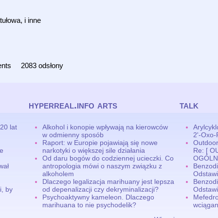
ułowa, i inne
ents
2083 odsłony
hyperreal.info arts
talk
20 lat
Alkohol i konopie wpływają na kierowców
Arylcyk
w odmienny sposób
2'-Oxo-
Raport: w Europie pojawiają się nowe
Outdoor,
ne
narkotyki o większej sile działania
Re: [ 
Od daru bogów do codziennej ucieczki. Co
OGÓLN
wał
antropologia mówi o naszym związku z
Benzodi
alkoholem
Odstawi
Dlaczego legalizacja marihuany jest lepsza
Benzodi
, by
od depenalizacji czy dekryminalizacji?
Odstawi
Psychoaktywny kameleon. Dlaczego
Mefedro
marihuana to nie psychodelik?
wciągan