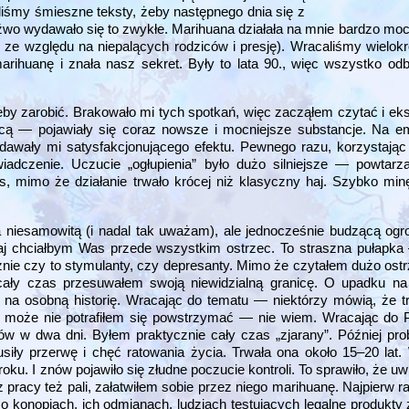
iśmy śmieszne teksty, żeby następnego dnia się z
eźwo wydawało się to zwykłe. Marihuana działała na mnie bardzo mo
ż ze względu na niepalących rodziców i presję). Wracaliśmy wielokr
marihuanę i znała nasz sekret. Były to lata 90., więc wszystko od
żeby zarobić. Brakowało mi tych spotkań, więc zacząłem czytać i e
cą — pojawiały się coraz nowsze i mocniejsze substancje. Na em
awały mi satysfakcjonującego efektu. Pewnego razu, korzystając 
adczenie. Uczucie „ogłupienia” było dużo silniejsze — powtarz
s, mimo że działanie trwało krócej niż klasyczny haj. Szybko mi
niesamowitą (i nadal tak uważam), ale jednocześnie budzącą ogro
utaj chciałbym Was przede wszystkim ostrzec. To straszna pułapka
ezależnie czy to stymulanty, czy depresanty. Mimo że czytałem dużo o
cały czas przesuwałem swoją niewidzialną granicę. O upadku na 
ł na osobną historię. Wracając do tematu — niektórzy mówią, że t
y, może nie potrafiłem się powstrzymać — nie wiem. Wracając do 
ów w dwa dni. Byłem praktycznie cały czas „zjarany”. Później pr
ły przerwę i chęć ratowania życia. Trwała ona około 15–20 lat.
ku. I znów pojawiło się złudne poczucie kontroli. To sprawiło, że u
z pracy też pali, załatwiłem sobie przez niego marihuanę. Najpierw
o konopiach, ich odmianach, ludziach testujących legalne produkty