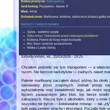
Rodzaj przeżycia:
Retrospekcja
Set&Setting:
Pozytywno - kijowe :P
Wiek:
44 lat
Doświadczenie:
Marihuana, kodeina, salvia,enzo,bcipacz,gałka m
raporty turbodynomen
Salvia - subtelne szepty
Tylko minus. Ostrzeżenie przed niebezpieczeństwem!
Kodeina Powrót do Kody mojej kochanki
Moc Slavi i podróże pozacielesne
Walka z Laydy Salvią
turbodynomen
, wt., 31/03/2026 - 19:25
Chciałem podzielić się tym tripraportem — a właściwi
razem. Nie bierzcie narkotyków — żadnych, nawet mar
Palenie marihuany zacząłem dosyć późno, bo około 
namawiany przez znajomych. Jednak presja rodz
wykształcenie oraz świadomość tego, jak może wyg
byciem zauważonym jako ktoś, kto bierze środki
zakazanych. Inaczej było z alkoholem, który u mni
wszystko nie był on — kolokwialnie mówiąc — tak „zły
było połączeniem strachu i ekscytacji. Początki były 