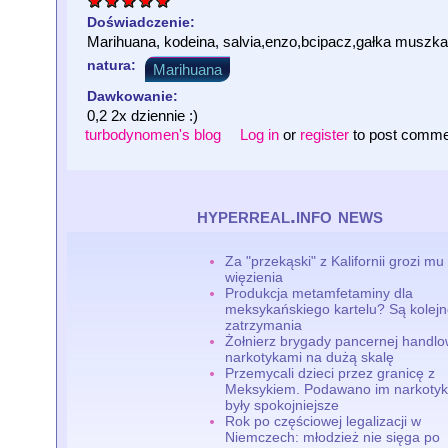
Doświadczenie:
Marihuana, kodeina, salvia,enzo,bcipacz,gałka muszkat
natura:
Marihuana
Dawkowanie:
0,2 2x dziennie :)
turbodynomen's blog
Log in
or
register
to post comm
hyperreal.info news
Za "przekąski" z Kalifornii grozi mu 
więzienia
Produkcja metamfetaminy dla
meksykańskiego kartelu? Są kolej
zatrzymania
Żołnierz brygady pancernej handlo
narkotykami na dużą skalę
Przemycali dzieci przez granicę z
Meksykiem. Podawano im narkotyki
były spokojniejsze
Rok po częściowej legalizacji w
Niemczech: młodzież nie sięga po