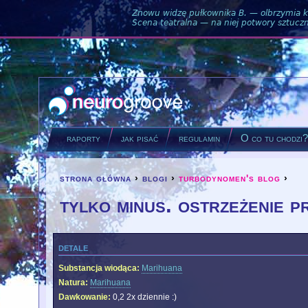
Znowu widzę pułkownika B. — olbrzymia ku
Scena teatralna — na niej potwory sztuczne
raporty
jak pisać
regulamin
O co tu chodzi
strona główna
›
blogi
›
turbodynomen's blog
›
you are here
tylko minus. ostrzeżenie p
detale
Substancja wiodąca:
Marihuana
Natura:
Marihuana
Dawkowanie:
0,2 2x dziennie :)