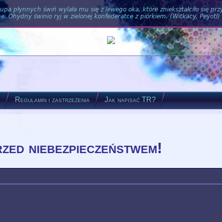
pa płynnych świń wylała mu się z lewego oka, które zniekształciło się pr
. Ohydny świnio ryj w zielonej konfederatce z piórkiem. (Witkacy, Peyotl)
?
Regulamin i zastrzeżenia
Jak napisać TR?
rzed niebezpieczeństwem!