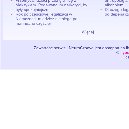
Przemycali dzieci przez granicę z
antropologia
Meksykiem. Podawano im narkotyki, by
alkoholem
były spokojniejsze
Dlaczego leg
Rok po częściowej legalizacji w
od depenaliza
Niemczech: młodzież nie sięga po
marihuanę częściej
Więcej
Zawartość serwisu NeuroGroove jest dostępna na lic
©
hype
de