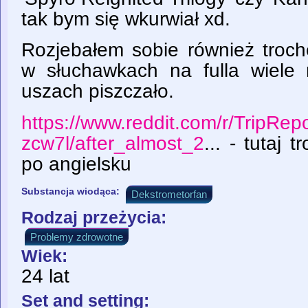
tak bym się wkurwiał xd.
Rozjebałem sobie również troc
w słuchawkach na fulla wiele
uszach piszczało.
https://www.reddit.com/r/TripRe
zcw7l/after_almost_2
... - tutaj 
po angielsku
Substancja wiodąca:
Dekstrometorfan
Rodzaj przeżycia:
Problemy zdrowotne
Wiek:
24 lat
Set and setting: