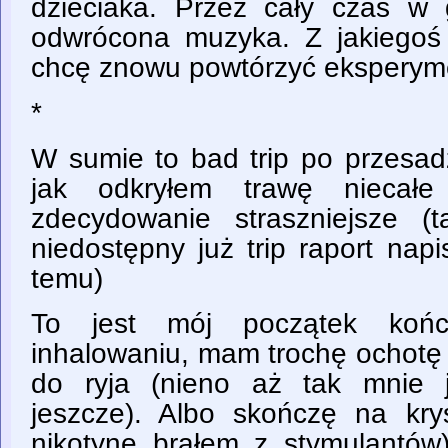
dzieciaka. Przez cały czas w 
odwrócona muzyka. Z jakiegoś
chcę znowu powtórzyć eksperym
*
W sumie to bad trip po przesad
jak odkryłem trawę niecał
zdecydowanie straszniejsze 
niedostępny już trip raport napi
temu)
To jest mój początek koń
inhalowaniu, mam trochę ochotę
do ryja (nieno aż tak mnie j
jeszcze). Albo skończę na krys
nikotynę brałem z stymulantów