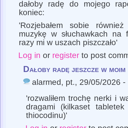
dałoby radę do mojego ra
koniec:
'Rozjebałem sobie również
muzykę w słuchawkach na fu
razy mi w uszach piszczało'
Log in
or
register
to post com
Dałoby radę jeszcze w moim 
alarmed
, pt., 29/05/2026 -
'rozwaliłem trochę nerki i w
dragami (kilkaset tabletek
thiocodinu)'