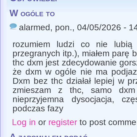
W ogóle to
alarmed
, pon., 04/05/2026 - 1
rozumiem ludzi co nie lubi
przegranych itp.), miałem parę 
thc dxm jest zdecydowanie gors
że dxm w ogóle nie ma podjaz
Dxm bez thc działał lepiej w prz
zmieszam z thc, samo dxm 
nieprzyjemna dysocjacja, cz
podczas fazy
Log in
or
register
to post comme
A zapomiałem dodać