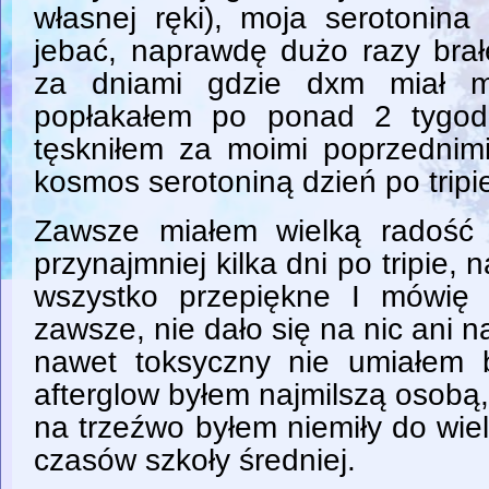
własnej ręki), moja serotonina
jebać, naprawdę dużo razy brał
za dniami gdzie dxm miał m
popłakałem po ponad 2 tygod
tęskniłem za moimi poprzednimi
kosmos serotoniną dzień po tripi
Zawsze miałem wielką radość
przynajmniej kilka dni po tripie,
wszystko przepiękne I mówię 
zawsze, nie dało się na nic ani
nawet toksyczny nie umiałem
afterglow byłem najmilszą osob
na trzeźwo byłem niemiły do wiel
czasów szkoły średniej.