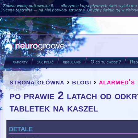
Znowu widzę pułkownika B. — olbrzymia kupa płynnych świń wylała mu si
Scena teatralna — na niej potwory sztuczne. Ohydny świnio ryj w zielone
raporty
jak pisać
regulamin
O co tu chodzi?
Regu
strona główna
›
blogi
›
alarmed's
you are here
po prawie 2 latach od odkr
tabletek na kaszel
detale