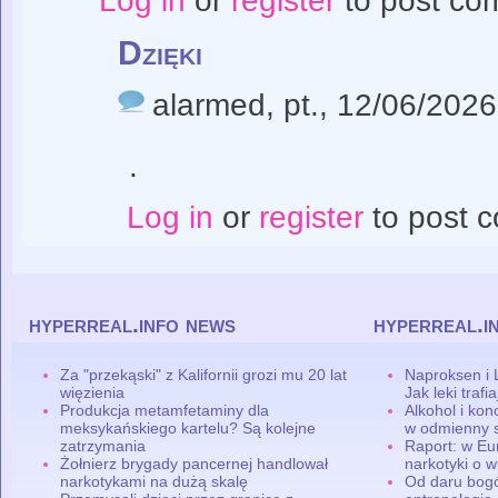
Log in
or
register
to post co
Dzięki
alarmed
, pt., 12/06/2026
.
Log in
or
register
to post 
hyperreal.info news
hyperreal.i
Za "przekąski" z Kalifornii grozi mu 20 lat
Naproksen i 
więzienia
Jak leki traf
Produkcja metamfetaminy dla
Alkohol i ko
meksykańskiego kartelu? Są kolejne
w odmienny 
zatrzymania
Raport: w Eu
Żołnierz brygady pancernej handlował
narkotyki o w
narkotykami na dużą skalę
Od daru bogó