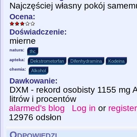
Najczęściej własny pokój samem
Ocena:
Doświadczenie:
mierne
natura:
thc
apteka:
Dekstrometorfan
Difenhydramina
Kodeina
chemia:
Alkohol
Dawkowanie:
DXM - rekord osobisty 1155 mg A
litrów i procentów
alarmed's blog
Log in
or
registe
12976 odsłon
Odpowiedzi