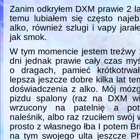
Zanim odkryłem DXM prawie 2 l
temu lubiałem się często naje
alko, również szlugi i vapy jara
jak smok.
W tym momencie jestem treźwy 
dni jednak prawie cały czas my
o dragach, pamieć krótkotrwa
lepsza jeszcze dobre kilka lat t
doświadczenia z alko. Mój mózg
pizdu spalony (raz na DXM w
wrzucony na patelnię a pot
naleśnik, albo raz rzuciłem swój
prosto z własnego łba I potem Br
na tym swojego ulta jeszcze Ph