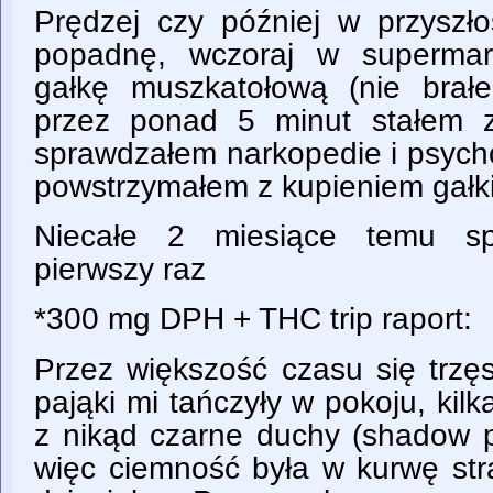
Prędzej czy później w przysz
popadnę, wczoraj w supermar
gałkę muszkatołową (nie brałe
przez ponad 5 minut stałem z
sprawdzałem narkopedie i psycho
powstrzymałem z kupieniem gałki
Niecałe 2 miesiące temu 
pierwszy raz
*300 mg DPH + THC trip raport:
Przez większość czasu się trzę
pająki mi tańczyły w pokoju, kil
z nikąd czarne duchy (shadow p
więc ciemność była w kurwę str