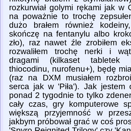
rozkurwiał golymi rękami jak w 
na poważnie to trochę zepsułe
dużo brałem również kodeiny,
skończę na fentanylu albo kroko
zło), raz nawet źle zrobiłem ek
rozwaliłem trochę nerki i wą
dragami (kilkaset tabletek 
thiocodinu, nurofenu+), będę mi
(raz na DXM musiałem rozbro
serca jak w 'Piła'). Jak jestem
ponad 2 tygodnie to tylko zden
cały czas, gry komputerowe s
większą przyjemność w przesz
jakbym próbował grać w coś prost
'Spyro Reignited Trilogy' czy 'Ka