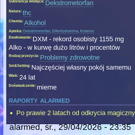
Substancja wiodąca:
Dekstrometorfan
Natura:
thc
Chemia:
Alkohol
Apteka:
Dekstrometorfan
,
Difenhydramina
,
Kodeina
Dawkowanie:
DXM - rekord osobisty 1155 mg
Alko - w kurwę dużo litrów i procentów
Rodzaj przeżycia:
Problemy zdrowotne
Set&Setting:
Najczęściej własny pokój samemu
Wiek:
24 lat
Doświadczenie:
mierne
raporty alarmed
Po prawie 2 latach od odkrycia magiczny
alarmed
, śr., 29/04/2026 - 23:35