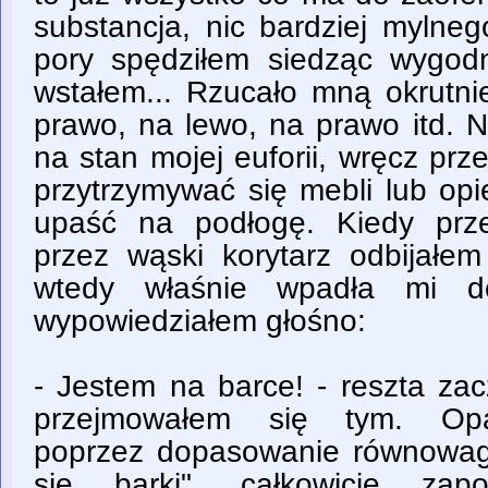
substancja, nic bardziej mylneg
pory spędziłem siedząc wygod
wstałem... Rzucało mną okrutni
prawo, na lewo, na prawo itd. N
na stan mojej euforii, wręcz pr
przytrzymywać się mebli lub opi
upaść na podłogę. Kiedy prz
przez wąski korytarz odbijałem
wtedy właśnie wpadła mi d
wypowiedziałem głośno:
- Jestem na barce! - reszta zac
przejmowałem się tym. Op
poprzez dopasowanie równowagi
się barki", całkowicie zap