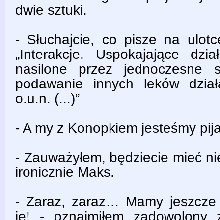
dwie sztuki.
- Słuchajcie, co pisze na ulot
„Interakcje. Uspokajające dz
nasilone przez jednoczesne s
podawanie innych leków dzia
o.u.n. (...)”
- A my z Konopkiem jesteśmy pijan
- Zauważyłem, będziecie mieć nie
ironicznie Maks.
- Zaraz, zaraz… Mamy jeszcze t
je! - oznajmiłem zadowolony 