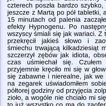
czterech poszła bardzo szybko,
jeszcze z Martą po pół tabletki,
15 minutach od palenia zaczą
efekty Hypnogenu. Po następn
wszyscy śmiali się jak wariaci. Z
przekręcił jakieś słowo i za
śmiechu trwającą kilkadziesiąt 
szczerzył zębów jak idiota, obs
czas uśmiechał się. Czułem 
przyjemnie kręciło mi się w gło
się zabawne i nierealne, jak we
na zegarek uświadomiłem sobie
półtorej godziny od przyjęcia zol
zioło, a wogóle nie chciało mi s
to już wszystko co ma do zaof