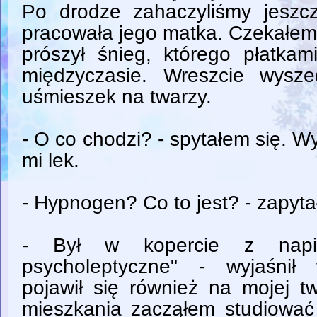
Po drodze zahaczyliśmy jeszc
pracowała jego matka. Czekałem
prószył śnieg, którego płatka
międzyczasie. Wreszcie wysze
uśmieszek na twarzy.
- O co chodzi? - spytałem się. Wy
mi lek.
- Hypnogen? Co to jest? - zapyt
- Był w kopercie z napi
psycholeptyczne" - wyjaśnił
pojawił się również na mojej t
mieszkania zacząłem studiowa