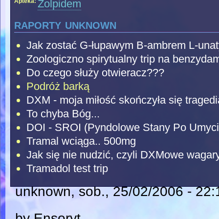
Apteka:
Zolpidem
raporty unknown
Jak zostać G-łupawym B-ambrem L-unaty
Zoologiczno spirytualny trip na benzydam
Do czego służy otwieracz???
Podróż barką
DXM - moja miłość skończyła się tragedi
To chyba Bóg...
DOI - SROI (Pyndolowe Stany Po Umyci
Tramal wciąga.. 500mg
Jak się nie nudzić, czyli DXMowe wagary
Tramadol test trip
unknown
, sob., 25/02/2006 - 22:
by Ensoryt