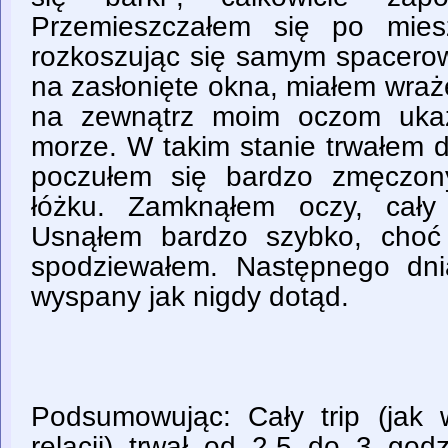
Przemieszczałem się po mies
rozkoszując się samym spacero
na zasłonięte okna, miałem wraż
na zewnątrz moim oczom ukaz
morze. W takim stanie trwałem 
poczułem się bardzo zmęczon
łóżku. Zamknąłem oczy, cały 
Usnąłem bardzo szybko, choć
spodziewałem. Następnego dni
wyspany jak nigdy dotąd.
Podsumowując: Cały trip (jak 
relacji) trwał od 2,5 do 3 god