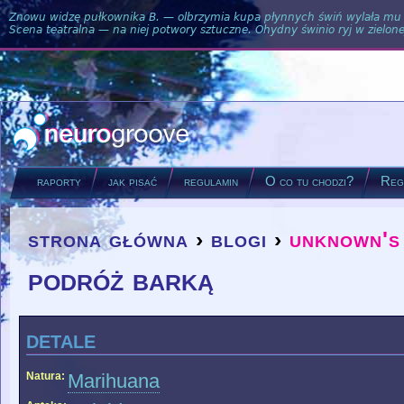
Znowu widzę pułkownika B. — olbrzymia kupa płynnych świń wylała mu si
Scena teatralna — na niej potwory sztuczne. Ohydny świnio ryj w zielone
raporty
jak pisać
regulamin
O co tu chodzi?
Regu
strona główna
›
blogi
›
unknown's
you are here
podróż barką
detale
Natura:
Marihuana