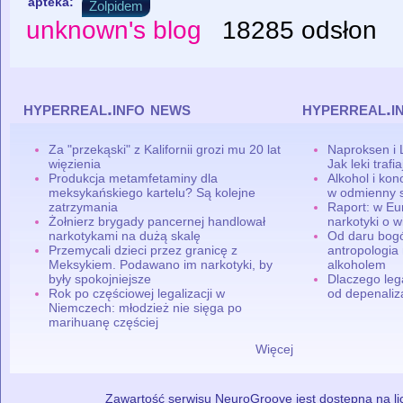
apteka:
Zolpidem
unknown's blog
18285 odsłon
hyperreal.info news
hyperreal.i
Za "przekąski" z Kalifornii grozi mu 20 lat
Naproksen i 
więzienia
Jak leki traf
Produkcja metamfetaminy dla
Alkohol i ko
meksykańskiego kartelu? Są kolejne
w odmienny 
zatrzymania
Raport: w Eu
Żołnierz brygady pancernej handlował
narkotyki o w
narkotykami na dużą skalę
Od daru bogó
Przemycali dzieci przez granicę z
antropologia
Meksykiem. Podawano im narkotyki, by
alkoholem
były spokojniejsze
Dlaczego leg
Rok po częściowej legalizacji w
od depenaliza
Niemczech: młodzież nie sięga po
marihuanę częściej
Więcej
Zawartość serwisu NeuroGroove jest dostępna na lic