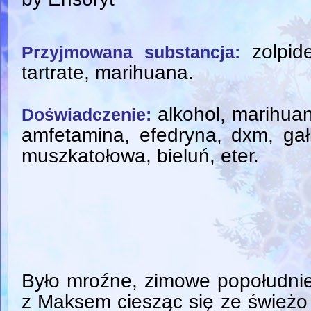
zolpid
Przyjmowana substancja:
tartrate, marihuana.
alkohol, marihua
Doświadczenie:
amfetamina, efedryna, dxm, ga
muszkatołowa, bieluń, eter.
Było mroźne, zimowe popołudni
z Maksem ciesząc się ze świeżo 