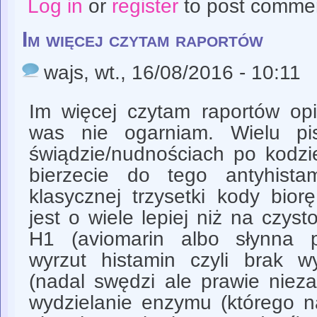
Log in
or
register
to post comme
Im więcej czytam raportów
wajs
, wt., 16/08/2016 - 10:11
Im więcej czytam raportów opi
was nie ogarniam. Wielu pi
świądzie/nudnościach po kodzi
bierzecie do tego antyhist
klasycznej trzysetki kody bio
jest o wiele lepiej niż na czyst
H1 (aviomarin albo słynna p
wyrzut histamin czyli brak 
(nadal swędzi ale prawie niez
wydzielanie enzymu (którego 