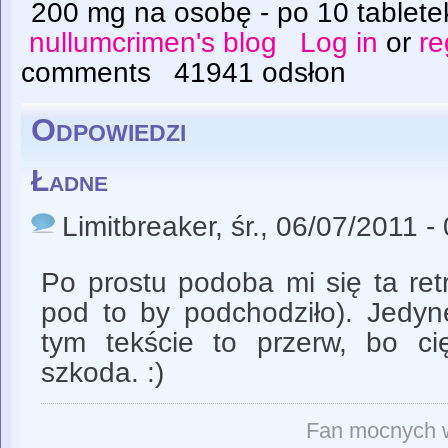
200 mg na osobę - po 10 tablete
nullumcrimen's blog
Log in
or
re
comments
41941 odsłon
Odpowiedzi
Ładne
Limitbreaker
, śr., 06/07/2011 -
Po prostu podoba mi się ta ret
pod to by podchodziło). Jedyn
tym tekście to przerw, bo ci
szkoda. :)
Fan mocnych w