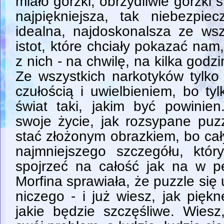
miało gorzki, obrzydliwie gorzki
najpiękniejsza, tak niebezpiec
idealna, najdoskonalsza ze wsz
istot, które chciały pokazać nam,
z nich - na chwilę, na kilka godz
Ze wszystkich narkotyków tylk
czułością i uwielbieniem, bo t
świat taki, jakim być powinie
swoje życie, jak rozsypane puzz
stać złożonym obrazkiem, bo cał
najmniejszego szczegółu, któ
spojrzeć na całość jak na w pe
Morfina sprawiała, że puzzle się 
niczego - i już wiesz, jak pięk
jakie będzie szczęśliwe. Wiesz