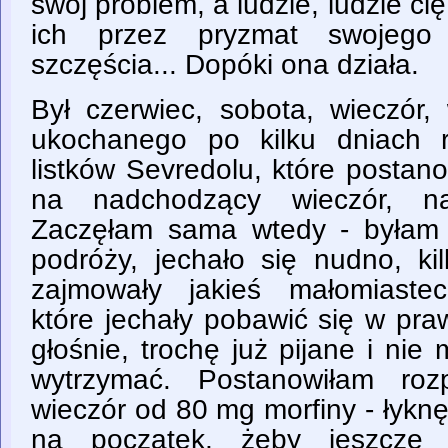
swój problem, a ludzie, ludzie ci
ich przez pryzmat swojego 
szczęścia... Dopóki ona działa.
Był czerwiec, sobota, wieczór
ukochanego po kilku dniach r
listków Sevredolu, które postan
na nadchodzący wieczór, na
Zaczęłam sama wtedy - byłam j
podróży, jechało się nudno, ki
zajmowały jakieś małomiastec
które jechały pobawić się w pra
głośnie, trochę już pijane i nie
wytrzymać. Postanowiłam ro
wieczór od 80 mg morfiny - łyknęł
na początek, żeby jeszcze 