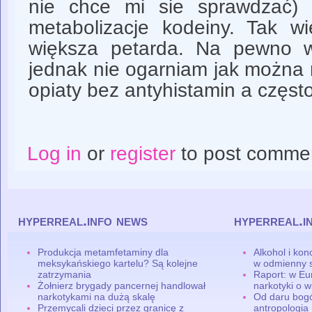
nie chce mi sie sprawdzać) 
metabolizacje kodeiny. Tak wi
większa petarda. Na pewno w
jednak nie ogarniam jak można 
opiaty bez antyhistamin a częst
Log in
or
register
to post comme
hyperreal.info news
hyperreal.i
Produkcja metamfetaminy dla
Alkohol i ko
meksykańskiego kartelu? Są kolejne
w odmienny 
zatrzymania
Raport: w Eu
Żołnierz brygady pancernej handlował
narkotyki o w
narkotykami na dużą skalę
Od daru bogó
Przemycali dzieci przez granicę z
antropologia