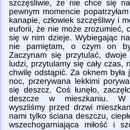
szczęśliwie, że nie chce się n
pewnym momencie popatrzyłam n
kanapie, człowiek szczęśliwy i mó
euforii, że nie może zrozumieć, o
się w nim dzieje. Wybiegając n
nie pamiętam, o czym on był.
Zaczynam się przytulać, dwoj
ludzi, przytulamy się cały czas,
chwilę odstąpić. Za oknem była
noc, przerywana lekkimi porywa
się deszcz. Coś łunęło, zaczęł
deszcze w mieszkaniu. W
wyszliśmy przed drzwi mieszkani
nami tylko ściana deszczu, ciepł
wszechogarniająca miłość i szc