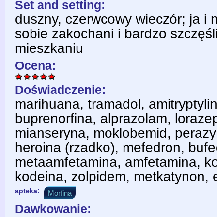
Set and setting:
duszny, czerwcowy wieczór; ja i 
sobie zakochani i bardzo szczęśl
mieszkaniu
Ocena:
Doświadczenie:
marihuana, tramadol, amitryptyli
buprenorfina, alprazolam, loraz
mianseryna, moklobemid, perazy
heroina (rzadko), mefedron, buf
metaamfetamina, amfetamina, ko
kodeina, zolpidem, metkatynon, 
apteka:
Morfina
Dawkowanie: