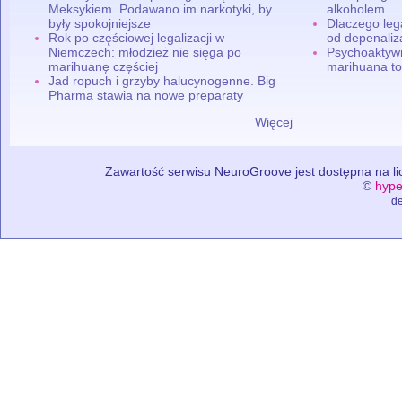
Meksykiem. Podawano im narkotyki, by
alkoholem
były spokojniejsze
Dlaczego leg
Rok po częściowej legalizacji w
od depenaliza
Niemczech: młodzież nie sięga po
Psychoaktyw
marihuanę częściej
marihuana to
Jad ropuch i grzyby halucynogenne. Big
Pharma stawia na nowe preparaty
Więcej
Zawartość serwisu NeuroGroove jest dostępna na lic
©
hype
de