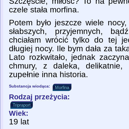
Szczęście, miłość? To na pewno
czele stała morfina.
Potem było jeszcze wiele nocy, 
słabszych, przyjemnych, bąd
chciałam wrócić tylko do tej je
długiej nocy. Ile bym dała za taką
Lato rozkwitało, jednak zaczyna
chmury, z daleka, delikatnie, 
zupełnie inna historia.
Substancja wiodąca:
Morfina
Rodzaj przeżycia:
Tripraport
Wiek:
19 lat