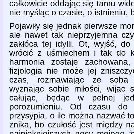
całkowicie oddając się tamu wid
nie myśląc o czasie, o istnieniu, 
Pojawiły się jednak pierwsze mor
ale nawet tak nieprzyjemna czy
zakłóca tej idylli. Ot, wyjść, do
wrócić z uśmiechem i tak do k
harmonia zostaje zachowana,
fizjologia nie może jej zniszcz
czas, rozmawiając ze sobą 
wyznając sobie miłości, wijąc s
całując, będąc w pełnej jed
porozumieniu. Od czasu do 
przysypia, o ile można nazwać t
znika, bo czułość jest między n
najpiękniejszych nocy mojego ży