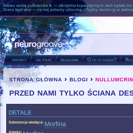
Znowu widzę pułkownika B. — olbrzymia kupa płynnych świń wylała mu si
Scena teatralna — na niej potwory sztuczne. Ohydny świnio ryj w zielone
raporty
jak pisać
regulamin
O co tu chodzi?
Regu
strona główna
›
blogi
›
nullumcri
you are here
przed nami tylko ściana de
detale
Substancja wiodąca:
Morfina
Apteka: