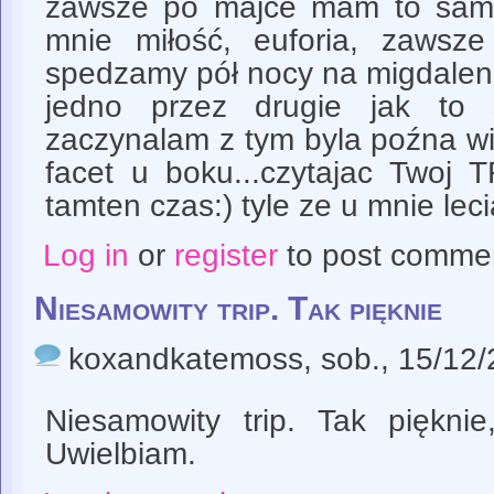
zawsze po majce mam to samo
mnie miłość, euforia, zawsz
spedzamy pół nocy na migdaleni
jedno przez drugie jak to 
zaczynalam z tym byla poźna wi
facet u boku...czytajac Twoj 
tamten czas:) tyle ze u mnie lecia
Log in
or
register
to post comme
Niesamowity trip. Tak pięknie
koxandkatemoss
, sob., 15/12
Niesamowity trip. Tak pięknie,
Uwielbiam.