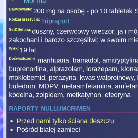
Morfina
Dawkowanie:
200 mg na osobę - po 10 tabletek 
Rodzaj przeżycia:
Tripraport
Set&Setting:
duszny, czerwcowy wieczór; ja i mój
zakochani i bardzo szczęśliwi; w swoim mi
Wiek:
19 lat
Doświadczenie:
marihuana, tramadol, amitryptylin
buprenorfina, alprazolam, lorazepam, klon
moklobemid, perazyna, kwas walproinowy, h
bufedron, MDPV, metaamfetamina, amfetami
kodeina, zolpidem, metkatynon, efedryna
raporty nullumcrimen
Przed nami tylko ściana deszczu
Pośród białej zamieci