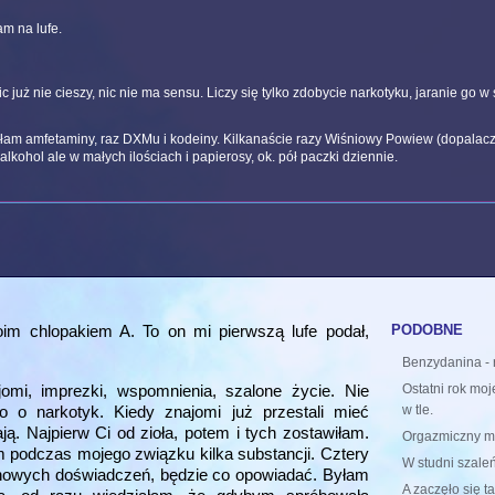
m na lufe.
już nie cieszy, nic nie ma sensu. Liczy się tylko zdobycie narkotyku, jaranie go w
łam amfetaminy, raz DXMu i kodeiny. Kilkanaście razy Wiśniowy Powiew (dopalacz 
kohol ale w małych ilościach i papierosy, ok. pół paczki dziennie.
podobne
im chlopakiem A. To on mi pierwszą lufe podał,
Benzydanina - 
mi, imprezki, wspomnienia, szalone życie. Nie
Ostatni rok moj
o o narkotyk. Kiedy znajomi już przestali mieć
w tle.
ją. Najpierw Ci od zioła, potem i tych zostawiłam.
Orgazmiczny m
m podczas mojego związku kilka substancji. Cztery
W studni szale
e nowych doświadczeń, będzie co opowiadać. Byłam
A zaczęło się ta