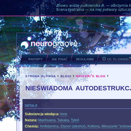
Znowu widzę pułkownika B. — olbrzymia ku
Scena teatralna — na niej potwory sztuczne
raporty
jak pisać
regulamin
O co tu chodzi
strona główna
›
blogi
›
nauferi's blog
›
you are here
nieświadoma autodestrukc
detale
Substancja wiodąca:
Inne
Natura:
Marihuana
,
Tabaka
,
Tytoń
Chemia:
Amfetamina
,
Etanol (alkohol)
,
Kofeina
,
Mieszanki "ziołow