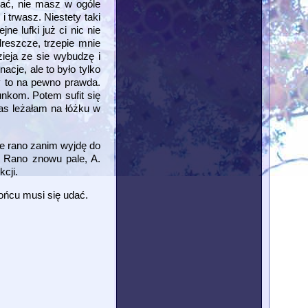
wać, nie masz w ogóle
i trwasz. Niestety taki
ne lufki już ci nic nie
reszcze, trzepie mnie
ieja ze sie wybudzę i
cje, ale to było tylko
y to na pewno prawda.
unkom. Potem sufit się
zas leżałam na łóżku w
e rano zanim wyjdę do
. Rano znowu pale, A.
cji.
 końcu musi się udać.