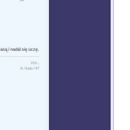
asą i nadal się uczę.
Hrrr...
N / Kato / 97