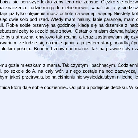
 boisz sie poruszyć lekko żeby tego nie zepsuć. Ciężko sie odez
e ma znaczenia. Ludzie mogą do ciebie mówić, sapać sie, a ty siedzisz 
e już tylko otępienie masz ochotę na więcej i więcej. Niestety kolej
aląc dwie solo pod rząd. Wtedy mam haluny, łapię paranoje, mam d
ll. Robie sobie przerwę na godzinkę, kładę się na drzemkę z nadz
dzeni żeby to uczcić pale znowu. Ostatnio miałam dziwną halucyna
 była straszna, chwilowo tak realna, a teraz zastanawiam się cz
warium, że ludzie się na mnie gapią, a ja jestem starą, brzydką ćp
m malutkim pokoju.. Booom. I znowu normalnie. Tak na prawde cały c
omu gdzie mieszkam z mama. Tak czystym i pachnącym. Codzienni
, po szkole do A. na cały wór, u niego zostaje na noc zazwyczaj
 jakoś przetrwała, bo na ciśnieniu nie wysiedziałabym ni jednej lek
etnica którą daje sobie codziennie.. Od jutra 6 podejście detoksu. W