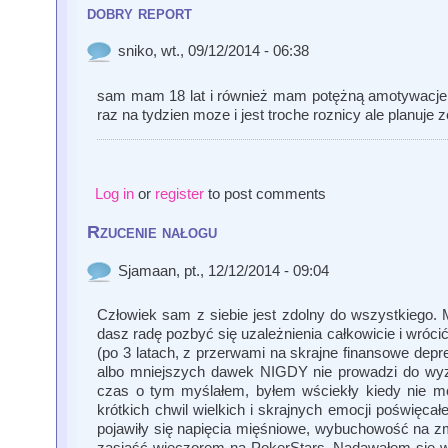
dobry report
sniko
, wt., 09/12/2014 - 06:38
sam mam 18 lat i również mam potężną amotywacje, d
raz na tydzien moze i jest troche roznicy ale planuje
Log in
or
register
to post comments
Rzucenie nałogu
Sjamaan
, pt., 12/12/2014 - 09:04
Człowiek sam z siebie jest zdolny do wszystkiego. 
dasz radę pozbyć się uzależnienia całkowicie i wrócić
(po 3 latach, z przerwami na skrajne finansowe depre
albo mniejszych dawek NIGDY nie prowadzi do wyzwo
czas o tym myślałem, byłem wściekły kiedy nie mog
krótkich chwil wielkich i skrajnych emocji poświęcał
pojawiły się napięcia mięśniowe, wybuchowość na zmia
zasiąść wieczorem na PokerStars. Nadawałem się wł