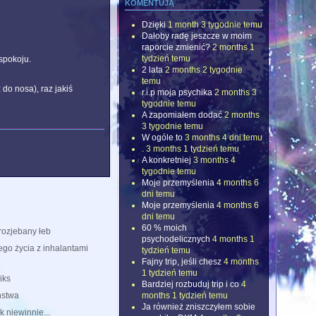
komentują
Dzięki
1 month 3 tygodnie temu
Dałoby radę jeszcze w moim
raporcie zmienić?
2 months 1
tydzień temu
 spokoju.
2 lata
2 months 2 tygodnie
temu
do nosa), raz jakiś
r.i.p moja psychika
2 months 3
tygodnie temu
A zapomiałem dodać
2 months
3 tygodnie temu
W ogóle to
3 months 4 dni temu
.
3 months 1 tydzień temu
A konkretniej
3 months 4
tygodnie temu
Moje przemyślenia
4 months 6
dni temu
Moje przemyślenia
4 months 6
dni temu
60 % moich
rozjebany łeb
psychodelicznych
4 months 1
ego życia z inhalantami
tydzień temu
Fajny trip, jeśli chesz
4 months
1 tydzień temu
iks
Bardziej rozbuduj trip i co
4
months 1 tydzień temu
ństwa
Ja również zniszczyłem sobie
k niewinnie...