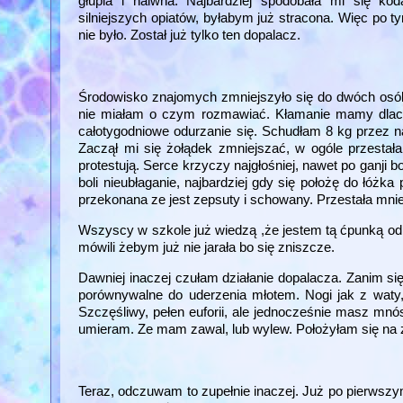
głupia i naiwna. Najbardziej spodobała mi się k
silniejszych opiatów, byłabym już stracona. Więc po 
nie było. Został już tylko ten dopalacz.
Środowisko znajomych zmniejszyło się do dwóch osób. 
nie miałam o czym rozmawiać. Kłamanie mamy dlac
całotygodniowe odurzanie się. Schudłam 8 kg przez nał
Zaczął mi się żołądek zmniejszać, w ogóle przesta
protestują. Serce krzyczy najgłośniej, nawet po ganji 
boli nieubłaganie, najbardziej gdy się położę do łóżka
przekonana ze jest zepsuty i schowany. Przestała mnie 
Wszyscy w szkole już wiedzą ,że jestem tą ćpunką od d
mówili żebym już nie jarała bo się zniszcze.
Dawniej inaczej czułam działanie dopalacza. Zanim si
porównywalne do uderzenia młotem. Nogi jak z waty, 
Szczęśliwy, pełen euforii, ale jednocześnie masz mnós
umieram. Ze mam zawal, lub wylew. Położyłam się na zi
Teraz, odczuwam to zupełnie inaczej. Już po pierwszy