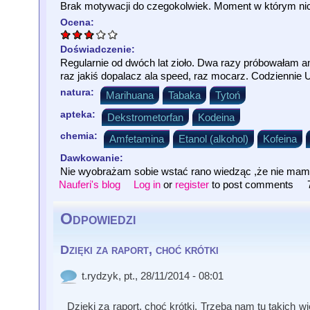
Brak motywacji do czegokolwiek. Moment w którym nic ju
Ocena:
Doświadczenie:
Regularnie od dwóch lat zioło. Dwa razy próbowałam a
raz jakiś dopalacz ala speed, raz mocarz. Codziennie Ur
natura:
Marihuana
Tabaka
Tytoń
apteka:
Dekstrometorfan
Kodeina
chemia:
Amfetamina
Etanol (alkohol)
Kofeina
Dawkowanie:
Nie wyobrażam sobie wstać rano wiedząc ,że nie mam 
Nauferi's blog
Log in
or
register
to post comments
Odpowiedzi
Dzięki za raport, choć krótki
t.rydzyk
, pt., 28/11/2014 - 08:01
Dzięki za raport, choć krótki. Trzeba nam tu takich