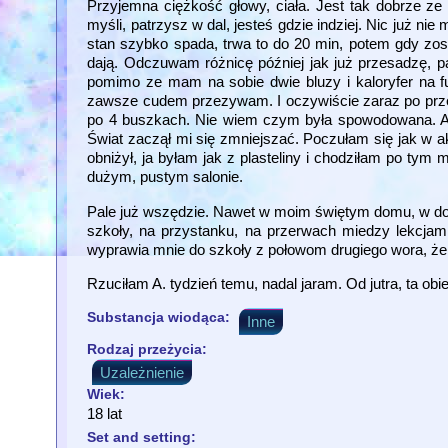
Przyjemna ciężkość głowy, ciała. Jest tak dobrze ze
myśli, patrzysz w dal, jesteś gdzie indziej. Nic już ni
stan szybko spada, trwa to do 20 min, potem gdy zostaj
dają. Odczuwam różnicę później jak już przesadzę, p
pomimo ze mam na sobie dwie bluzy i kaloryfer na fu
zawsze cudem przezywam. I oczywiście zaraz po przebu
po 4 buszkach. Nie wiem czym była spowodowana. Ale
Świat zaczął mi się zmniejszać. Poczułam się jak w ak
obniżył, ja byłam jak z plasteliny i chodziłam po ty
dużym, pustym salonie.
Pale już wszędzie. Nawet w moim świętym domu, w d
szkoły, na przystanku, na przerwach miedzy lekcjami
wyprawia mnie do szkoły z połowom drugiego wora, żebym
Rzuciłam A. tydzień temu, nadal jaram. Od jutra, ta obi
Substancja wiodąca:
Inne
Rodzaj przeżycia:
Uzależnienie
Wiek:
18 lat
Set and setting: