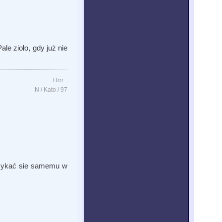
le zioło, gdy już nie
Hrrr...
N / Kato / 97
zamykać sie samemu w