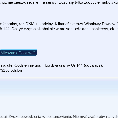
ż nie cieszy, nic nie ma sensu. Liczy się tylko zdobycie narkotyku,
mfetaminy, raz DXMu i kodeiny. Kilkanaście razy Wiśniowy Powiew (
 144. Dosyć często alkohol ale w małych ilościach i papierosy, ok. p
Mieszanki "ziołowe"
na lufe. Codziennie gram lub dwa gramy Ur 144 (dopalacz).
73156 odsłon
 więcej. Życzę powodzenia w postanowieniu. Nie myślałaś żeby na ty