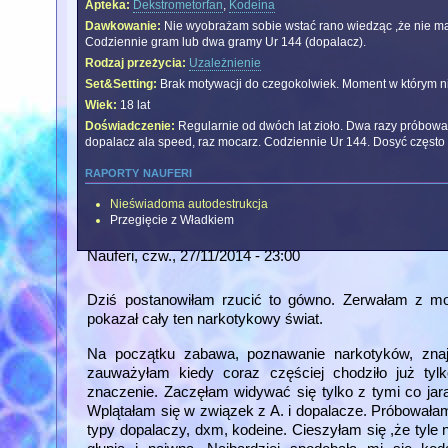
Apteka:
Dekstrometorfan
,
Kodeina
Dawkowanie:
Nie wyobrażam sobie wstać rano wiedząc ,że nie ma
Codziennie gram lub dwa gramy Ur 144 (dopalacz).
Rodzaj przeżycia:
Uzależnienie
Set&Setting:
Brak motywacji do czegokolwiek. Moment w którym nic 
Wiek:
18 lat
Doświadczenie:
Regularnie od dwóch lat zioło. Dwa razy próbowa
dopalacz ala speed, raz mocarz. Codziennie Ur 144. Dosyć często al
raporty nauferi
Nieświadoma autodestrukcja
Przegięcie z Władkiem
Nauferi
, czw., 27/11/2014 - 23:00
Dziś postanowiłam rzucić to gówno. Zerwałam z mo
pokazał cały ten narkotykowy świat.
Na początku zabawa, poznawanie narkotyków, znajo
zauważyłam kiedy coraz częściej chodziło już tylk
znaczenie. Zaczęłam widywać się tylko z tymi co jara
Wplątałam się w związek z A. i dopalacze. Próbowała
typy dopalaczy, dxm, kodeine. Cieszyłam się ,że tyl