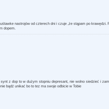
śtawke nastrojów od czterech dni i czuje ,że stąpam po krawędzi. Pa
łam dopem.
 i synt z dop to w dużym stopniu depresant, nie wolno siedzieć i 
nie bądź unikać bo to tez ma swoje odbicie w Tobie