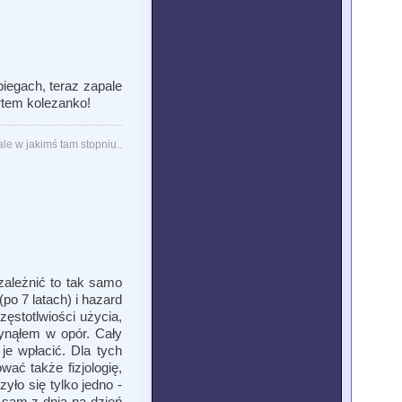
iegach, teraz zapale
artem kolezanko!
ale w jakimś tam stopniu..
zależnić to tak samo
po 7 latach) i hazard
zęstotlwiości użycia,
łynąłem w opór. Cały
je wpłacić. Dla tych
wać także fizjologię,
yło się tylko jedno -
 sam z dnia na dzień