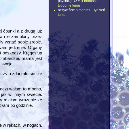
psychikę DXM
4 months 2
tygodnie temu
oczywiście
5 months 1 tydzień
temu
j ćpunki a z drugą już
a nie zamulony przez
ły wstać sobie zrobić.
wam jedzenie. Organy
oś odskoczy. Kręgosłup
 lombardzie, mama jest
ę swoje.
rzy a zdarzało się ,że
. Odczuwałam to mocno,
 jak w innym świecie.
azy miałam wrażenie ze
iłam po godzinie.
ie w rękach, w nogach.