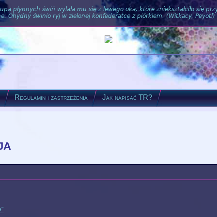
pa płynnych świń wylała mu się z lewego oka, które zniekształciło się pr
. Ohydny świnio ryj w zielonej konfederatce z piórkiem. (Witkacy, Peyotl)
?
Regulamin i zastrzeżenia
Jak napisać TR?
ja
e"