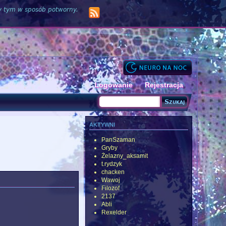
zy tym w sposób potworny.
Logowanie
Rejestracja
Szukaj
Formularz wyszukiwania
aktywni
PanSzaman
Gryby
Żelazny_aksamit
t.rydzyk
chacken
Wawoj
Filozof
2137
Abli
Rexelder