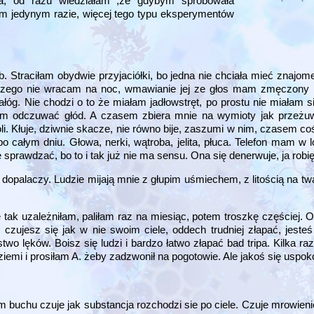
oda, od razu wiedziałam ,że gdybym spróbowała
tym jedynym razie, więcej tego typu eksperymentów
Straciłam obydwie przyjaciółki, bo jedna nie chciała mieć znajome
zego nie wracam na noc, wmawianie jej ze głos mam zmęczony 
óg. Nie chodzi o to że miałam jadłowstręt, po prostu nie miałam si
łam odczuwać głód. A czasem zbiera mnie na wymioty jak przeżu
boli. Kłuje, dziwnie skacze, nie równo bije, zaszumi w nim, czasem c
 po całym dniu. Głowa, nerki, wątroba, jelita, płuca. Telefon mam w
sprawdzać, bo to i tak już nie ma sensu. Ona się denerwuje, ja robi
opalaczy. Ludzie mijają mnie z głupim uśmiechem, z litością na twa
ę tak uzależniłam, paliłam raz na miesiąc, potem troszkę częściej
czujesz się jak w nie swoim ciele, oddech trudniej złapać, jesteś
two lęków. Boisz się ludzi i bardzo łatwo złapać bad tripa. Kilka r
emi i prosiłam A. żeby zadzwonił na pogotowie. Ale jakoś się uspoko
m buchu czuje jak substancja rozchodzi sie po ciele. Czuje mrowien