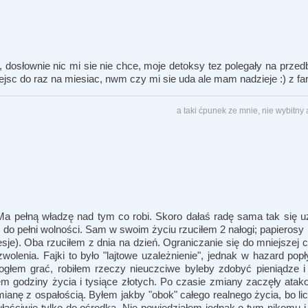
osłownie nic mi sie nie chce, moje detoksy tez polegały na przedb
 zejsc do raz na miesiac, nwm czy mi sie uda ale mam nadzieje :) z f
a taki ćpunek ze mnie, nie wybitny 
Ma pełną władzę nad tym co robi. Skoro dałaś radę sama tak się u
 do pełni wolności. Sam w swoim życiu rzuciłem 2 nałogi; papierosy (
sje). Oba rzuciłem z dnia na dzień. Ograniczanie się do mniejszej c
lenia. Fajki to było "lajtowe uzależnienie", jednak w hazard pop
łem grać, robiłem rzeczy nieuczciwe byleby zdobyć pieniądze i 
em godziny życia i tysiące złotych. Po czasie zmiany zaczęły atako
nę z ospałością. Byłem jakby "obok" całego realnego życia, bo licz
aściwie tylko do ośrodka. Nie powiedziałem jednak o tym nikomu i