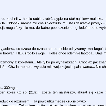
my do kuchnii w hotelu sobie zrobić, sypie na stół najpierw malutko
a. Chłopaki mówią, że coś znieczulilo im usta i delikatnie przelyk -
kiejś mega fazy nie ma, delikatne pobudzenie, drugi koleś troche wyt
rzyjaciółka, od czasu do czasu sie do siebie odzywamy, ma kogoś 
 browar i HEX zrobiło swoje... Koleś chce odemnie laptopa.. Daje m
 rozmowy z kobietami... Ale tylko po wynalazkach.. Chociaż jak zna
ciaż... Chwila moment, wysłała mi swoje zdjęcie, pała twarda... Nie c
o.. 300mg...
n koleś już śpi (21lat).. został ten najstarszy, akurat się kąpie (
, ledwo go rozumiem... Ja powolutku mecze drugie piwko..
ore sam! Zajebałem sniffa... Mało nie padłem na plecy na począt