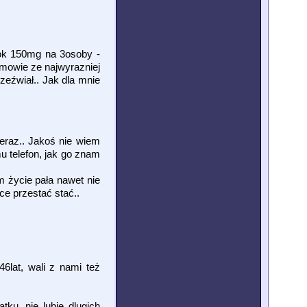
, ok 150mg na 3osoby -
 mowie ze najwyrazniej
rzeźwiał.. Jak dla mnie
teraz.. Jakoś nie wiem
u telefon, jak go znam
m życie pała nawet nie
hce przestać stać..
46lat, wali z nami też
ku, nie lubie dlugich