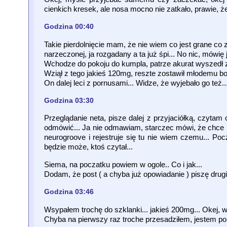
cienkich kresek, ale nosa mocno nie zatkało, prawie, ż
Godzina 00:40
Takie pierdolnięcie mam, że nie wiem co jest grane co
narzeczonej, ja rozgadany a ta już śpi... No nic, mówię 
Wchodze do pokoju do kumpla, patrze akurat wyszedł z
Wziął z tego jakieś 120mg, reszte zostawił młodemu bo
On dalej leci z pornusami... Widze, że wyjebało go też.
Godzina 03:30
Przeglądanie neta, pisze dalej z przyjaciółką, czytam
odmówić... Ja nie odmawiam, starczec mówi, że chce ko
neurogroove i rejestruje się tu nie wiem czemu... 
będzie może, ktoś czytał...
Siema, na poczatku powiem w ogole.. Co i jak...
Dodam, że post ( a chyba już opowiadanie ) piszę drugi r
Godzina 03:46
Wsypałem trochę do szklanki... jakieś 200mg... Okej, wy
Chyba na pierwszy raz troche przesadziłem, jestem pob