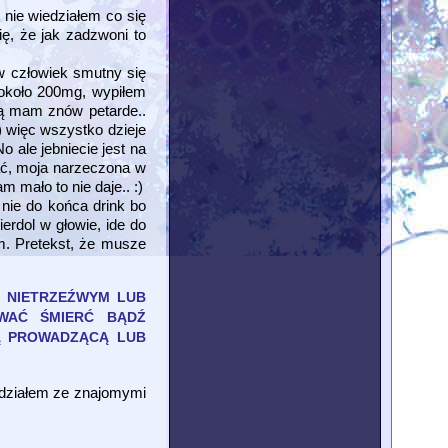
 nie wiedziałem co się
ię, że jak zadzwoni to
ów człowiek smutny się
- około 200mg, wypiłem
ą mam znów petarde..
) więc wszystko dzieje
o ale jebniecie jest na
wać, moja narzeczona w
m mało to nie daje.. :)
 nie do końca drink bo
erdol w głowie, ide do
am. Pretekst, że musze
 NIETRZEŹWYM LUB
OWAĆ ŚMIERĆ BĄDŹ
WĄ PROWADZĄCĄ LUB
iedziałem ze znajomymi