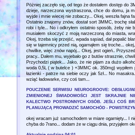
Póżniej zaczęło się, od tego że dostałem dostęp do 3
dzieje, narzeczona wystraszona, chce do domu, ja mów
wyjde i mnie wiecej nie zobaczy... Okej, weszła fajna fa
Ostatnio znajomy znów, dostał sort 3MMC, trochę słab
robi i tyle... No i odkryłem ostatnio sposób, żeby ni
musiałem skoczyć z moją narzeczoną do miasta, wra
Okej, trzeba się przejść, wpada sąsiad, dał popalić 
się w tajemnicy przed nią, ogarnąłem się troche... okej
chwilke, więc znów napój... Okej, jest ogień.. Przysze
pracy.. Dałem mu, wyjebało go z butów strasznie, chwile 
Przychodzi piątek... Jako, że nie pijam za dużo alko
woda 0,5L ( w butelce ) +3MMC ok. 350mg) wypiłem prz
łazienki - patrze na siebie oczy jak 5zł... No masak
wziąć ładowarke, czy coś tam...
POUCZENIE SERWISU NEUROGROOVE: OBSŁUGIW
ZMIENIONEJ ŚWIADOMOŚCI JEST SKRAJNIE 
KALECTWO POSTRONNYCH OSÓB. JEŚLI COŚ BRA
PLANUJĄCĄ PROWADZIĆ SAMOCHÓD - POWSTRZYMA
okej wracam już samochodem w miare ogarnięty... I ni
chyba do 7rano... dodam że w ciągu dnia, przyjąłem okoł
Aktualnie godzina 04:01