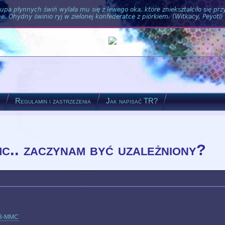
pa płynnych świń wylała mu się z lewego oka, które zniekształciło się pr
. Ohydny świnio ryj w zielonej konfederatce z piórkiem. (Witkacy, Peyotl)
?
Regulamin i zastrzeżenia
Jak napisać TR?
mmc.. zaczynam być uzależniony?
3-MMC