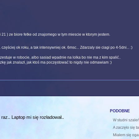
i 21 ) ze biore fetke od znajomego w tym miescie w ktorym jestem.
częściej ok roku, a tak intensywniej ok. 6msc... Zdarzaly sie ciagi po 4-5dni... :)
zestuje w robocie, albo sasiad wpadnie na lolka bo nie ma z kim spalić..
rezkę jak znalazł, jak ktoś ma poczęstować to nigdy nie odmawiam :)
podobne
raz.. Laptop mi się rozładował..
W studni szale
A zaczęło się ta
Miałem się ogar