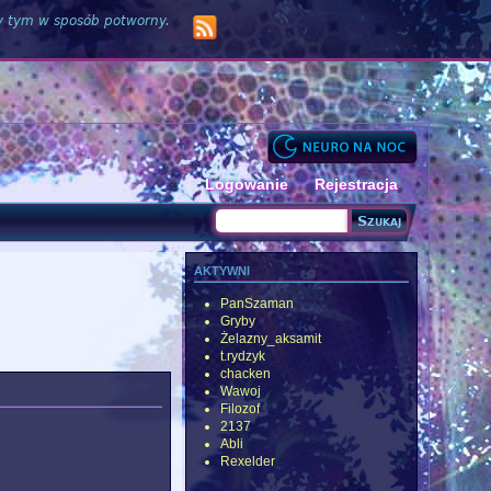
zy tym w sposób potworny.
Logowanie
Rejestracja
Szukaj
Formularz wyszukiwania
aktywni
PanSzaman
Gryby
Żelazny_aksamit
t.rydzyk
chacken
Wawoj
Filozof
2137
Abli
Rexelder