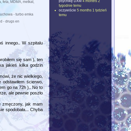
psychikę DXM
4 months 2
a, feta, MDMA, metkat,
tygodnie temu
oczywiście
5 months 1 tydzień
uchowa - turbo emka
temu
d - drugs en
ś innego.. W szpitalu
robiłem się sam ), ten
a jakieś kilka godzin
ówi, że nic wielkiego,
e odstawiłem ścierwo,
em go na 72h ).. No to
rze, ale pewnie poszło
nie zmęczony, jak mam
 sie spodobała... Chyba