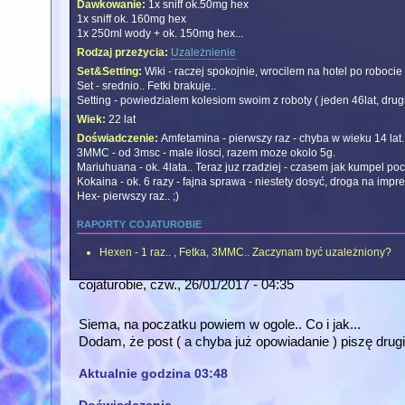
Dawkowanie:
1x sniff ok.50mg hex
1x sniff ok. 160mg hex
1x 250ml wody + ok. 150mg hex...
Rodzaj przeżycia:
Uzależnienie
Set&Setting:
Wiki - raczej spokojnie, wrocilem na hotel po robocie
Set - srednio.. Fetki brakuje..
Setting - powiedzialem kolesiom swoim z roboty ( jeden 46lat, drug
Wiek:
22 lat
Doświadczenie:
Amfetamina - pierwszy raz - chyba w wieku 14 lat.. 
3MMC - od 3msc - male ilosci, razem moze okolo 5g.
Mariuhuana - ok. 4lata.. Teraz juz rzadziej - czasem jak kumpel poc
Kokaina - ok. 6 razy - fajna sprawa - niestety dosyć, droga na imp
Hex- pierwszy raz.. ;)
raporty cojaturobie
Hexen - 1 raz.. , Fetka, 3MMC.. Zaczynam być uzależniony?
cojaturobie
, czw., 26/01/2017 - 04:35
Siema, na poczatku powiem w ogole.. Co i jak...
Dodam, że post ( a chyba już opowiadanie ) piszę drugi 
Aktualnie godzina 03:48