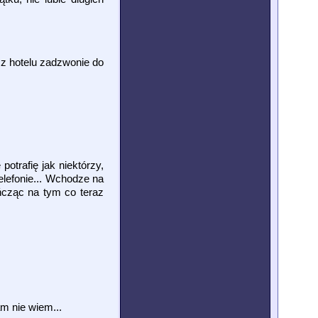
 z hotelu zadzwonie do
otrafię jak niektórzy,
elefonie... Wchodze na
ńcząc na tym co teraz
am nie wiem...