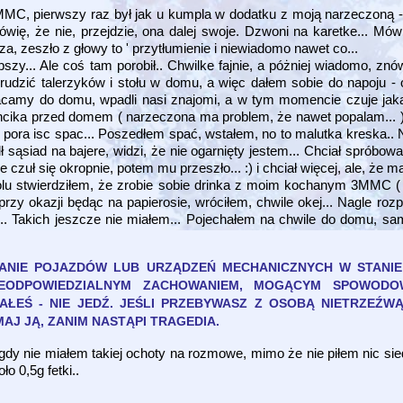
MMC, pierwszy raz był jak u kumpla w dodatku z moją narzeczoną -
ię, że nie, przejdzie, ona dalej swoje. Dzwoni na karetke... Mów
za, zeszło z głowy to ' przytłumienie i niewiadomo nawet co...
szy... Ale coś tam porobił.. Chwilke fajnie, a póżniej wiadomo, zn
e brudzić talerzyków i stołu w domu, a więc dałem sobie do napoju 
camy do domu, wpadli nasi znajomi, a w tym momencie czuje jak
blancika przed domem ( narzeczona ma problem, że nawet popalam... 
, pora isc spac... Poszedłem spać, wstałem, no to malutka kreska.. N
dł sąsiad na bajere, widzi, że nie ogarnięty jestem... Chciał spróbo
czuł się okropnie, potem mu przeszło... :) i chciał więcej, ale, że ma
holu stwierdziłem, że zrobie sobie drinka z moim kochanym 3MMC (
y okazji będąc na papierosie, wróciłem, chwile okej... Nagle rozpi
ra... Takich jeszcze nie miałem... Pojechałem na chwile do domu, s
ANIE POJAZDÓW LUB URZĄDZEŃ MECHANICZNYCH W STANIE
NIEODPOWIEDZIALNYM ZACHOWANIEM, MOGĄCYM SPOWOD
ŁEŚ - NIE JEDŹ. JEŚLI PRZEBYWASZ Z OSOBĄ NIETRZEŹ
J JĄ, ZANIM NASTĄPI TRAGEDIA.
gdy nie miałem takiej ochoty na rozmowe, mimo że nie piłem nic s
o 0,5g fetki..