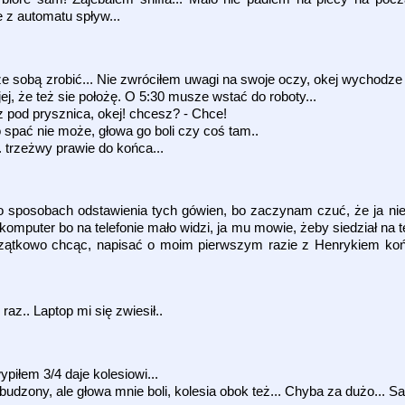
e z automatu spływ...
 ze sobą zrobić... Nie zwróciłem uwagi na swoje oczy, okej wychodze
jej, że też sie położę. O 5:30 musze wstać do roboty...
 pod prysznica, okej! chcesz? - Chce!
 spać nie może, głowa go boli czy coś tam..
.. trzeżwy prawie do końca...
 o sposobach odstawienia tych gówien, bo zaczynam czuć, że ja nie p
mputer bo na telefonie mało widzi, ja mu mowie, żeby siedział na t
Początkowo chcąc, napisać o moim pierwszym razie z Henrykiem ko
az.. Laptop mi się zwiesił..
piłem 3/4 daje kolesiowi...
udzony, ale głowa mnie boli, kolesia obok też... Chyba za dużo... S