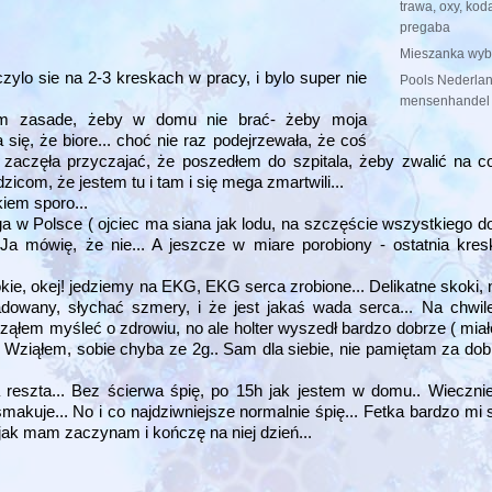
trawa, oxy, kod
pregaba
Mieszanka wyb
zylo sie na 2-3 kreskach w pracy, i bylo super nie
Pools Nederlan
mensenhandel
em zasade, żeby w domu nie brać- żeby moja
się, że biore... choć nie raz podejrzewała, że coś
ż zaczęła przyczajać, że poszedłem do szpitala, żeby zwalić na co
com, że jestem tu i tam i się mega zmartwili...
kiem sporo...
a w Polsce ( ojciec ma siana jak lodu, na szczęście wszystkiego do
a mówię, że nie... A jeszcze w miare porobiony - ostatnia kresk
ie, okej! jedziemy na EKG, EKG serca zrobione... Delikatne skoki, m
dowany, słychać szmery, i że jest jakaś wada serca... Na chwil
ąłem myśleć o zdrowiu, no ale holter wyszedł bardzo dobrze ( miał
. Wziąłem, sobie chyba ze 2g.. Sam dla siebie, nie pamiętam za dob
a reszta... Bez ścierwa śpię, po 15h jak jestem w domu.. Wiecz
 smakuje... No i co najdziwniejsze normalnie śpię... Fetka bardzo mi
e jak mam zaczynam i kończę na niej dzień...