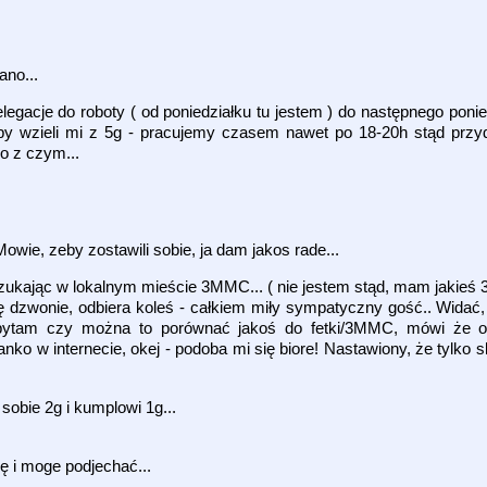
ano...
egacje do roboty ( od poniedziałku tu jestem ) do następnego ponied
y wzieli mi z 5g - pracujemy czasem nawet po 18-20h stąd przy
o z czym...
Mowie, zeby zostawili sobie, ja dam jakos rade...
zukając w lokalnym mieście 3MMC... ( nie jestem stąd, mam jakieś 
ię dzwonie, odbiera koleś - całkiem miły sympatyczny gość.. Widać,
tam czy można to porównać jakoś do fetki/3MMC, mówi że odp
ko w internecie, okej - podoba mi się biore! Nastawiony, że tylko s
sobie 2g i kumplowi 1g...
ę i moge podjechać...