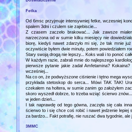
Doświadczenie
Fetka
Od 6msc przyjmuje intensywniej fetke, wczesniej konc
spalem 3dni i czulem sie zajebiscie...
Z czasem zaczeło brakować... Jak zawsze miał
narzeczona od w sumie kilku miesięcy nie dowiedziała 
biorę, kiedyś nawet zdarzyło mi się, że tak mnie ju
oczywiście byłem dwie minuty, potem powiedziałem rodzi
Stary swoją drogą nie lepszy... Koks wali i to ponoć cał
W każdym razie, zabrali mnie do najlepszego kardiolog
pierwsze pytanie jakie zadał Amfetamina? Kokaina? J
wcześniej...
Na co on, że podwyższone ciśnienie i tętno mega wysok
przykłada stetoskop do serca... Mówi TAK TAK! Ura
czekałem na holtera, w sumie zanim go założyłem zacz
skoro wyszedł dobrze, to trzeba wziąć ścierwo znów..
w jeden dzień...
I tak naprawdę od tego gówna, zaczęła się cała inn
ścierwo to i się chce coś robić i nawet jedzenie lepiej
za bardzo... Fakt potrafię, nie ruszać dwa tygodnie, al
3MMC