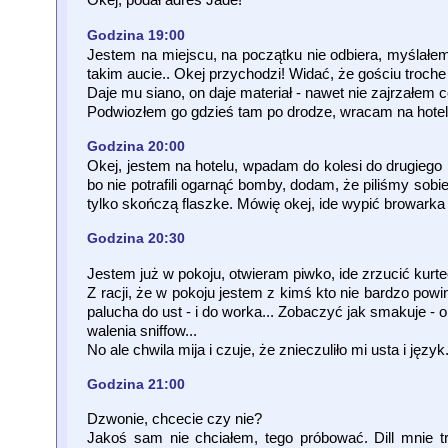
Godzina 19:00
Jestem na miejscu, na początku nie odbiera, myślałem ż
takim aucie.. Okej przychodzi! Widać, że gościu troche
Daje mu siano, on daje materiał - nawet nie zajrzałem co
Podwiozłem go gdzieś tam po drodze, wracam na hotel.
Godzina 20:00
Okej, jestem na hotelu, wpadam do kolesi do drugiego
bo nie potrafili ogarnąć bomby, dodam, że piliśmy sobie 
tylko skończą flaszke. Mówię okej, ide wypić browarka 
Godzina 20:30
Jestem już w pokoju, otwieram piwko, ide zrzucić kurt
Z racji, że w pokoju jestem z kimś kto nie bardzo pow
palucha do ust - i do worka... Zobaczyć jak smakuje -
walenia sniffow...
No ale chwila mija i czuje, że znieczuliło mi usta i język.
Godzina 21:00
Dzwonie, chcecie czy nie?
Jakoś sam nie chciałem, tego próbować. Dill mnie t