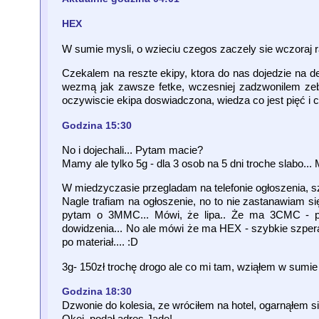
HEX
W sumie mysli, o wzieciu czegos zaczely sie wczoraj r
Czekalem na reszte ekipy, ktora do nas dojedzie na del
wezmą jak zawsze fetke, wczesniej zadzwonilem zeb
oczywiscie ekipa doswiadczona, wiedza co jest pięć i c
Godzina 15:30
No i dojechali... Pytam macie?
Mamy ale tylko 5g - dla 3 osob na 5 dni troche slabo... 
W miedzyczasie przegladam na telefonie ogłoszenia, s
Nagle trafiam na ogłoszenie, no to nie zastanawiam s
pytam o 3MMC... Mówi, że lipa.. Że ma 3CMC - py
dowidzenia... No ale mówi że ma HEX - szybkie szperan
po materiał.... :D
3g- 150zł trochę drogo ale co mi tam, wziąłem w sumie 
Godzina 18:30
Dzwonie do kolesia, ze wróciłem na hotel, ogarnąłem si
Okej, podał adres Jade!