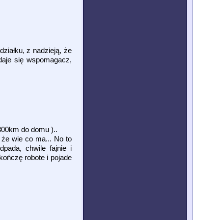
ziałku, z nadzieją, że
daje się wspomagacz,
300km do domu )..
 że wie co ma... No to
ada, chwile fajnie i
kończę robote i pojade