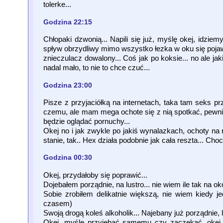
tolerke...
Godzina 22:15
Chłopaki dzwonią... Napili się już, myślę okej, idzie
spływ obrzydliwy mimo wszystko łezka w oku się pojawił
znieczulacz dowalony... Coś jak po koksie... no ale ja
nadal mało, to nie to chce czuć...
Godzina 23:00
Pisze z przyjaciółką na internetach, taka tam seks p
czemu, ale mam mega ochote się z nią spotkać, pewnie
będzie oglądać pornuchy...
Okej no i jak zwykle po jakiś wynalazkach, ochoty na
stanie, tak.. Hex działa podobnie jak cała reszta... Cho
Godzina 00:30
Okej, przydałoby się poprawić...
Dojebałem porządnie, na lustro... nie wiem ile tak na ok
Sobie zrobiłem delikatnie większą, nie wiem kiedy jede
czasem)
Swoją drogą koleś alkoholik... Najebany już porządnie
Okej, myśle przyjebać samemu czy zaczekać, okej bi