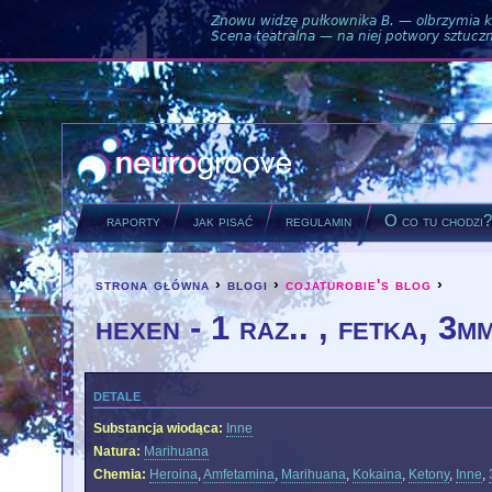
Znowu widzę pułkownika B. — olbrzymia ku
Scena teatralna — na niej potwory sztuczne
raporty
jak pisać
regulamin
O co tu chodzi
strona główna
›
blogi
›
cojaturobie's blog
›
you are here
hexen - 1 raz.. , fetka, 3
detale
Substancja wiodąca:
Inne
Natura:
Marihuana
Chemia:
Heroina
,
Amfetamina
,
Marihuana
,
Kokaina
,
Ketony
,
Inne
,