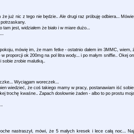
e już nic z tego nie będzie.. Ale drugi raz próbuję odbiera... Mówi
 potrzaskany.
 tam jest, widziałem że biało i w miare dużo...
..
 pokoju, mówię im, że mam fetke - ostatnio dałem im 3MMC, wiem, że
w proporcji ok 200mg na pol litra wody... i po małym sniffie.. Okej on
i sobie zrobie malutką..
eczke... Wyciągam woreczek...
inien wiedzieć, że coś takiego mamy w pracy, postanawiam iść sobie
 okej trochę kwaśne.. Zapach dosłownie żaden - albo to po prostu mo
..
roche nastraszył, mówi, że 5 małych kresek i lece całą noc... N