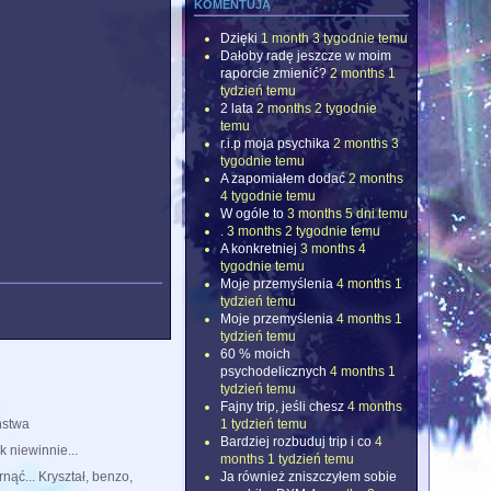
komentują
Dzięki
1 month 3 tygodnie temu
Dałoby radę jeszcze w moim
raporcie zmienić?
2 months 1
tydzień temu
2 lata
2 months 2 tygodnie
temu
r.i.p moja psychika
2 months 3
tygodnie temu
A zapomiałem dodać
2 months
4 tygodnie temu
W ogóle to
3 months 5 dni temu
.
3 months 2 tygodnie temu
A konkretniej
3 months 4
tygodnie temu
Moje przemyślenia
4 months 1
tydzień temu
Moje przemyślenia
4 months 1
tydzień temu
60 % moich
psychodelicznych
4 months 1
tydzień temu
Fajny trip, jeśli chesz
4 months
1 tydzień temu
ństwa
Bardziej rozbuduj trip i co
4
k niewinnie...
months 1 tydzień temu
Ja również zniszczyłem sobie
nąć... Kryształ, benzo,