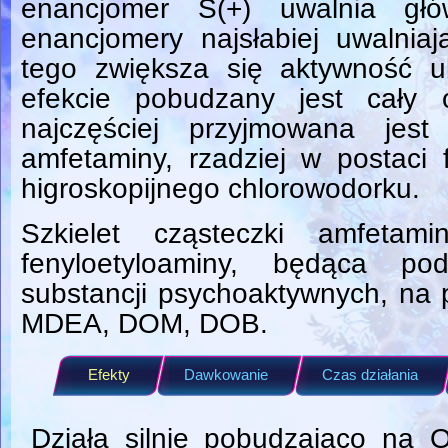
enancjomer S(+) uwalnia gł
enancjomery najsłabiej uwalnia
tego zwiększa się aktywność 
efekcie pobudzany jest cały 
najczęściej przyjmowana jes
amfetaminy, rzadziej w postaci 
higroskopijnego chlorowodorku.
Szkielet cząsteczki amfetami
fenyloetyloaminy, będąca po
substancji psychoaktywnych, na
MDEA, DOM, DOB.
Efekty
Dawkowanie
Czas działania
Działa silnie pobudzajaco na