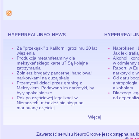
hyperreal.info news
hyperreal.i
Za "przekąski" z Kalifornii grozi mu 20 lat
Naproksen i 
więzienia
Jak leki traf
Produkcja metamfetaminy dla
Alkohol i ko
meksykańskiego kartelu? Są kolejne
w odmienny 
zatrzymania
Raport: w Eu
Żołnierz brygady pancernej handlował
narkotyki o w
narkotykami na dużą skalę
Od daru bogó
Przemycali dzieci przez granicę z
antropologia
Meksykiem. Podawano im narkotyki, by
alkoholem
były spokojniejsze
Dlaczego leg
Rok po częściowej legalizacji w
od depenaliza
Niemczech: młodzież nie sięga po
marihuanę częściej
Więcej
Zawartość serwisu NeuroGroove jest dostępna na lic