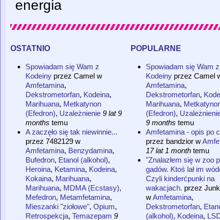
energia
ostatnio
popularne
Spowiadam się Wam z
Spowiadam się Wam z
Kodeiny
przez
Camel
w
Kodeiny
przez
Camel
Amfetamina
,
Amfetamina
,
Dekstrometorfan
,
Kodeina
,
Dekstrometorfan
,
Kode
Marihuana
,
Metkatynon
Marihuana
,
Metkatyno
(Efedron)
,
Uzależnienie
9 lat 9
(Efedron)
,
Uzależnieni
months
temu
9 months
temu
A zaczęło się tak niewinnie...
Amfetamina - opis po 
przez
7482129
w
przez
bandzior
w
Amfe
Amfetamina
,
Benzydamina
,
17 lat 1 month
temu
Bufedron
,
Etanol (alkohol)
,
"Znalazłem się w zoo 
Heroina
,
Ketamina
,
Kodeina
,
gadów. Ktoś lał im wódę
Kokaina
,
Marihuana
,
Czyli kinderćpunki na
Marihuana
,
MDMA (Ecstasy)
,
wakacjach.
przez
Junk
Mefedron
,
Metamfetamina
,
w
Amfetamina
,
Mieszanki "ziołowe"
,
Opium
,
Dekstrometorfan
,
Etan
Retrospekcja
,
Temazepam
9
(alkohol)
,
Kodeina
,
LSD