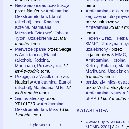
Nieświadoma autodestrukcja
temu
przez
Nauferi
w
Amfetamina
,
Amfetamina - opis subs
Dekstrometorfan
,
Etanol
zagrożenia, otrzymywa
(alkohol)
,
Inne
,
Kodeina
,
przez
unknown
w
Kofeina
,
Marihuana
,
Amfetamina
25 lat 4 m
Mieszanki "ziołowe"
,
Tabaka
,
temu
Tytoń
,
Uzależnienie
11 lat 8
Hexen - 1 raz.. , Fetka,
months
temu
3MMC.. Zaczynam by
Pierwsze ćpanie
przez
Sedge
uzależniony?
przez
w
Amfetamina
,
Etanol
cojaturobie
w
3-MMC
,
(alkohol)
,
Kodeina
,
Amfetamina
,
Heroina
,
Marihuana
,
Pierwszy raz
12
Ketony
,
Kokaina
,
Mari
lat 4 tygodnie
temu
Marihuana
,
Uzależnien
Przegięcie z Władkiem
przez
6 months
temu
Nauferi
w
Amfetamina
,
Etanol
bardzo zły miks- ostr
(alkohol)
,
Marihuana
,
Miks
12
przez
Widze Muzyke
lat 8 months
temu
Amfetamina
,
Katastrof
Sąd ostateczny
przez
pFPP
14 lat 7 months
t
XPL0173R
w
Amfetamina
,
katastrofa
Dekstrometorfan
,
Miks
13 lat
1 month
temu
Uwięziony w wiadrze [
« pierwsza
‹
MDMB-2201]
8 lat 3 t