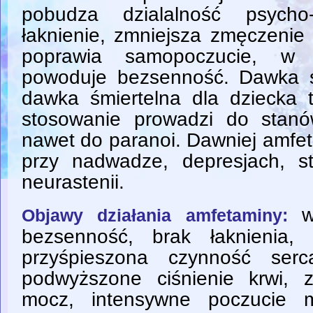
pobudza dzialalność psycho
łaknienie, zmniejsza zmęczenie 
poprawia samopoczucie, w 
powoduje bezsenność. Dawka ś
dawka śmiertelna dla dziecka 
stosowanie prowadzi do stanó
nawet do paranoi. Dawniej amfe
przy nadwadze, depresjach, s
neurastenii.
w
Objawy działania amfetaminy:
bezsenność, brak łaknienia, 
przyśpieszona czynność ser
podwyższone ciśnienie krwi, 
mocz, intensywne poczucie 