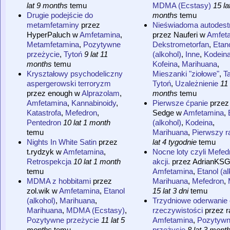
lat 9 months
temu
MDMA (Ecstasy)
15 la
Drugie podejście do
months
temu
metamfetaminy
przez
Nieświadoma autodest
HyperPaluch
w
Amfetamina
,
przez
Nauferi
w
Amfet
Metamfetamina
,
Pozytywne
Dekstrometorfan
,
Etan
przeżycie
,
Tytoń
9 lat 11
(alkohol)
,
Inne
,
Kodein
months
temu
Kofeina
,
Marihuana
,
Kryształowy psychodeliczny
Mieszanki "ziołowe"
,
T
aspergerowski terroryzm
Tytoń
,
Uzależnienie
11 
przez
enough
w
Alprazolam
,
months
temu
Amfetamina
,
Kannabinoidy
,
Pierwsze ćpanie
przez
Katastrofa
,
Mefedron
,
Sedge
w
Amfetamina
,
Pentedron
10 lat 1 month
(alkohol)
,
Kodeina
,
temu
Marihuana
,
Pierwszy r
Nights In White Satin
przez
lat 4 tygodnie
temu
t.rydzyk
w
Amfetamina
,
Nocne loty czyli Mefed
Retrospekcja
10 lat 1 month
akcji.
przez
AdrianKS
temu
Amfetamina
,
Etanol (al
MDMA z hobbitami
przez
Marihuana
,
Mefedron
,
zol.wik
w
Amfetamina
,
Etanol
15 lat 3 dni
temu
(alkohol)
,
Marihuana
,
Trzydniowe oderwanie
Marihuana
,
MDMA (Ecstasy)
,
rzeczywistości
przez
r
Pozytywne przeżycie
11 lat 5
Amfetamina
,
Pozytyw
months
temu
przeżycie
8 lat 3 mont