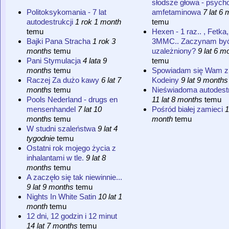
słodsze głowa - psych
amfetaminowa
7 lat 6
Politoksykomania - 7 lat
temu
autodestrukcji
1 rok 1 month
Hexen - 1 raz.. , Fetka,
temu
3MMC.. Zaczynam by
Bajki Pana Stracha
1 rok 3
uzależniony?
9 lat 6 m
months
temu
temu
Pani Stymulacja
4 lata 9
Spowiadam się Wam z
months
temu
Kodeiny
9 lat 9 months
Raczej Za dużo kawy
6 lat 7
Nieświadoma autodest
months
temu
11 lat 8 months
temu
Pools Nederland - drugs en
Pośród białej zamieci
1
mensenhandel
7 lat 10
month
temu
months
temu
W studni szaleństwa
9 lat 4
tygodnie
temu
Ostatni rok mojego życia z
inhalantami w tle.
9 lat 8
months
temu
A zaczęło się tak niewinnie...
9 lat 9 months
temu
Nights In White Satin
10 lat 1
month
temu
12 dni, 12 godzin i 12 minut
14 lat 7 months
temu