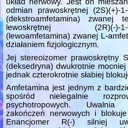
układ nerwowy. Jest on miesza
odmian prawoskrętnej (2S)(+)-1
(dekstroamfetamina) zwanej t
lewoskrętnej (2R)(-)-1-fen
(lewoamfetamina) zwanej L-amfeta
działaniem fizjologicznym.
Jej stereoizomer prawoskrętny 
(deksedryna) dwukrotnie mocniej 
jednak czterokrotnie słabiej bloku
Amfetamina jest jednym z bardz
spośród nielegalnie rozpr
psychotropowych. Uwalnia 
zakończeń nerwowych i blokuje
Enancjomer R(-) silniej uwa