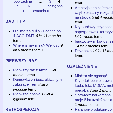
Strony
poprzednia
…
3
4
temu
5
6
…
następna
Amnezja schizofreniczk
›
ostatnia »
czyli kolosalny rozgard
na struciu
9 lat 4 mont
bad trip
temu
Kryształowy psychodel
O 5 mg za dużo - Bad trip po
aspergerowski terrory
4-ACO-DMT.
6 lat 11 months
lat 1 month
temu
temu
bardzo zły miks- ostr
Where is my mind? We lost.
9
14 lat 7 months
temu
lat 6 months
temu
Psychoza
14 lat 11 mo
temu
pierwszy raz
uzależnienie
Pierwszy raz z Amfa.
5 lat 9
months
temu
Miałem się ogarnąć...
Domówka z nieoczekiwanym
Kryształ, benzo, trawa,
zakończeniem
8 lat 2
koda, feta, MDMA, met
tygodnie
temu
pregaba
3 lata 1 month
Pierwsze ćpanie
12 lat 4
Spowiedź narkomana, c
tygodnie
temu
moje 6 lat uzależnienia
1 month
temu
retrospekcja
Paranoje produkuje co