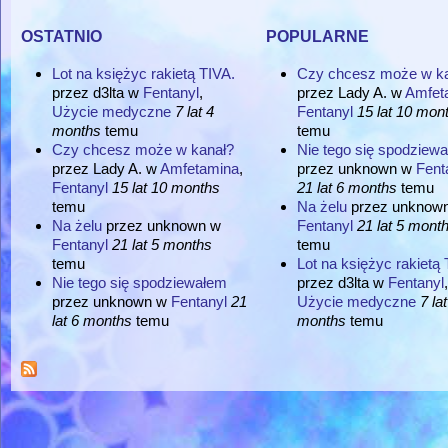
ostatnio
popularne
Lot na księżyc rakietą TIVA.
Czy chcesz może w k
przez
d3lta
w
Fentanyl
,
przez
Lady A.
w
Amfet
Użycie medyczne
7 lat 4
Fentanyl
15 lat 10 mon
months
temu
temu
Czy chcesz może w kanał?
Nie tego się spodziew
przez
Lady A.
w
Amfetamina
,
przez
unknown
w
Fent
Fentanyl
15 lat 10 months
21 lat 6 months
temu
temu
Na żelu
przez
unknow
Na żelu
przez
unknown
w
Fentanyl
21 lat 5 mont
Fentanyl
21 lat 5 months
temu
temu
Lot na księżyc rakietą 
Nie tego się spodziewałem
przez
d3lta
w
Fentanyl
,
przez
unknown
w
Fentanyl
21
Użycie medyczne
7 lat
lat 6 months
temu
months
temu