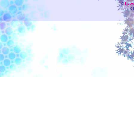
©
hype
de