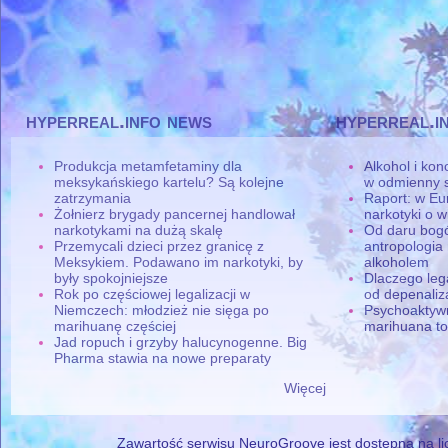
hyperreal.info news
hyperreal.i
Produkcja metamfetaminy dla
Alkohol i ko
meksykańskiego kartelu? Są kolejne
w odmienny 
zatrzymania
Raport: w Eu
Żołnierz brygady pancernej handlował
narkotyki o w
narkotykami na dużą skalę
Od daru bogó
Przemycali dzieci przez granicę z
antropologia
Meksykiem. Podawano im narkotyki, by
alkoholem
były spokojniejsze
Dlaczego leg
Rok po częściowej legalizacji w
od depenaliza
Niemczech: młodzież nie sięga po
Psychoaktyw
marihuanę częściej
marihuana to
Jad ropuch i grzyby halucynogenne. Big
Pharma stawia na nowe preparaty
Więcej
Zawartość serwisu NeuroGroove jest dostępna na lic