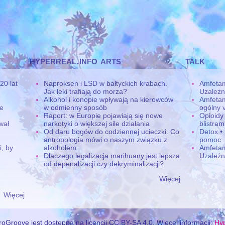
hyperreal.info arts
talk
20 lat
Naproksen i LSD w bałtyckich krabach.
Amfetam
Jak leki trafiają do morza?
Uzależn
Alkohol i konopie wpływają na kierowców
Amfetam
ne
w odmienny sposób
ogólny v
Raport: w Europie pojawiają się nowe
Opioidy
wał
narkotyki o większej sile działania
blistra
Od daru bogów do codziennej ucieczki. Co
Detox •
antropologia mówi o naszym związku z
pomoc
, by
alkoholem
Amfetam
Dlaczego legalizacja marihuany jest lepsza
Uzależn
od depenalizacji czy dekryminalizacji?
Więcej
Więcej
oGroove jest dostępna na licencji CC BY-SA 4.0. Więcej informacji:
Hyp