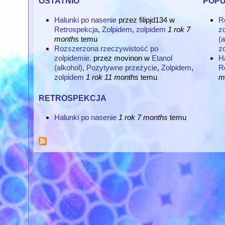
Halunki po nasenie
przez
filipjd134
w
R
Retrospekcja
,
Zolpidem
,
zolpidem
1 rok 7
zo
months
temu
(a
Rozszerzona rzeczywistość po
z
zolpidemie.
przez
movinon
w
Etanol
H
(alkohol)
,
Pozytywne przeżycie
,
Zolpidem
,
R
zolpidem
1 rok 11 months
temu
m
retrospekcja
Halunki po nasenie
1 rok 7 months
temu