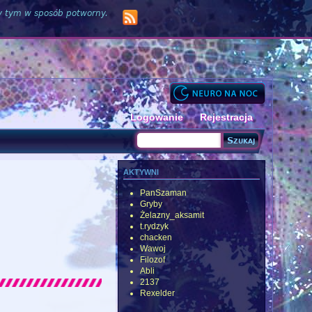
zy tym w sposób potworny.
Logowanie
Rejestracja
Szukaj
Formularz wyszukiwania
aktywni
PanSzaman
Gryby
Żelazny_aksamit
t.rydzyk
chacken
Wawoj
Filozof
Abli
2137
Rexelder