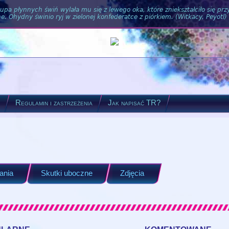
pa płynnych świń wylała mu się z lewego oka, które zniekształciło się pr
. Ohydny świnio ryj w zielonej konfederatce z piórkiem. (Witkacy, Peyotl)
?
Regulamin i zastrzeżenia
Jak napisać TR?
ania
Skutki uboczne
Zdjęcia
ularne
komentowane