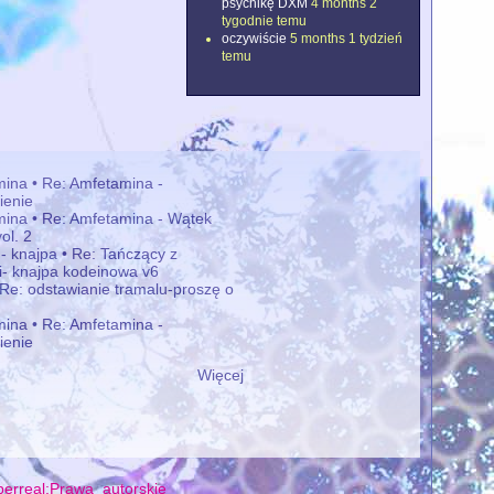
psychikę DXM
4 months 2
tygodnie temu
oczywiście
5 months 1 tydzień
temu
ina • Re: Amfetamina -
ienie
ina • Re: Amfetamina - Wątek
ol. 2
 - knajpa • Re: Tańczący z
mi- knajpa kodeinowa v6
 Re: odstawianie tramalu-proszę o
ina • Re: Amfetamina -
ienie
Więcej
erreal:Prawa_autorskie