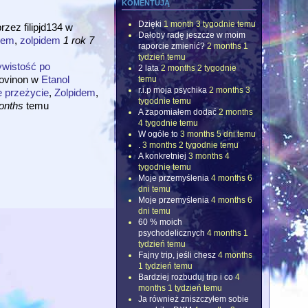
komentują
Dzięki
1 month 3 tygodnie temu
przez
filipjd134
w
Dałoby radę jeszcze w moim
dem
,
zolpidem
1 rok 7
raporcie zmienić?
2 months 1
tydzień temu
wistość po
2 lata
2 months 2 tygodnie
ovinon
w
Etanol
temu
r.i.p moja psychika
2 months 3
 przeżycie
,
Zolpidem
,
tygodnie temu
onths
temu
A zapomiałem dodać
2 months
4 tygodnie temu
W ogóle to
3 months 5 dni temu
.
3 months 2 tygodnie temu
A konkretniej
3 months 4
tygodnie temu
Moje przemyślenia
4 months 6
dni temu
Moje przemyślenia
4 months 6
dni temu
60 % moich
psychodelicznych
4 months 1
tydzień temu
Fajny trip, jeśli chesz
4 months
1 tydzień temu
Bardziej rozbuduj trip i co
4
months 1 tydzień temu
Ja również zniszczyłem sobie