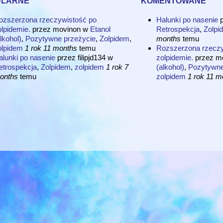
ozszerzona rzeczywistość po
Halunki po nasenie
lpidemie.
przez
movinon
w
Etanol
Retrospekcja
,
Zolpi
lkohol)
,
Pozytywne przeżycie
,
Zolpidem
,
months
temu
olpidem
1 rok 11 months
temu
Rozszerzona rzeczy
alunki po nasenie
przez
filipjd134
w
zolpidemie.
przez
m
etrospekcja
,
Zolpidem
,
zolpidem
1 rok 7
(alkohol)
,
Pozytywne
onths
temu
zolpidem
1 rok 11 m