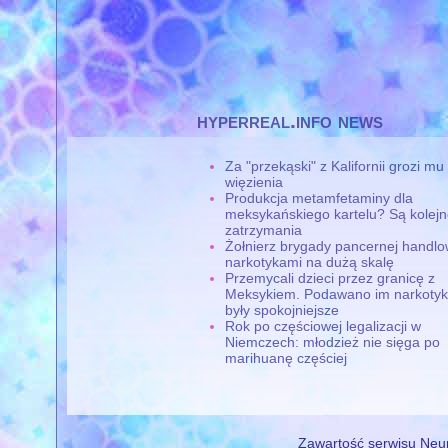
hyperreal.info news
Za "przekąski" z Kalifornii grozi mu 
więzienia
Produkcja metamfetaminy dla
meksykańskiego kartelu? Są kolej
zatrzymania
Żołnierz brygady pancernej handlo
narkotykami na dużą skalę
Przemycali dzieci przez granicę z
Meksykiem. Podawano im narkotyki
były spokojniejsze
Rok po częściowej legalizacji w
Niemczech: młodzież nie sięga po
marihuanę częściej
Zawartość serwisu Neur