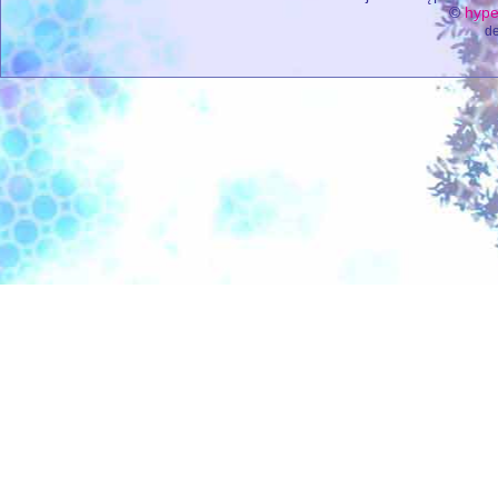
©
hype
de