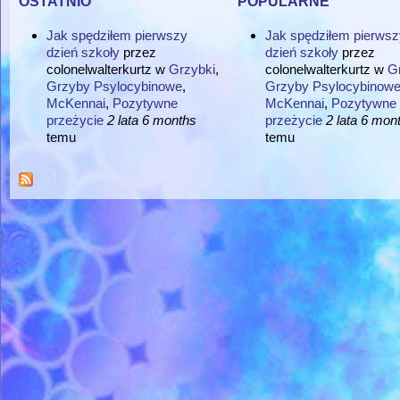
Jak spędziłem pierwszy
Jak spędziłem pierwsz
dzień szkoły
przez
dzień szkoły
przez
colonelwalterkurtz
w
Grzybki
,
colonelwalterkurtz
w
G
Grzyby Psylocybinowe
,
Grzyby Psylocybinow
McKennai
,
Pozytywne
McKennai
,
Pozytywne
przeżycie
2 lata 6 months
przeżycie
2 lata 6 mon
temu
temu