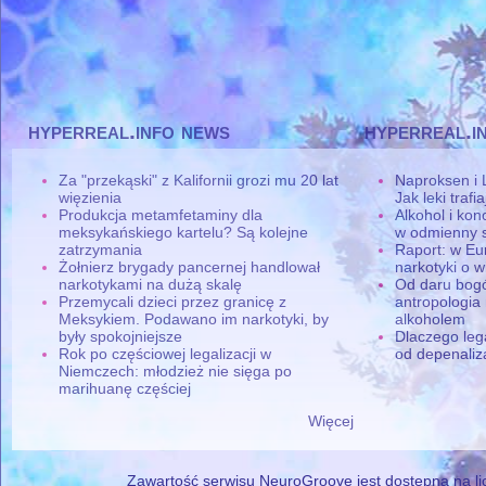
hyperreal.info news
hyperreal.i
Za "przekąski" z Kalifornii grozi mu 20 lat
Naproksen i 
więzienia
Jak leki traf
Produkcja metamfetaminy dla
Alkohol i ko
meksykańskiego kartelu? Są kolejne
w odmienny 
zatrzymania
Raport: w Eu
Żołnierz brygady pancernej handlował
narkotyki o w
narkotykami na dużą skalę
Od daru bogó
Przemycali dzieci przez granicę z
antropologia
Meksykiem. Podawano im narkotyki, by
alkoholem
były spokojniejsze
Dlaczego leg
Rok po częściowej legalizacji w
od depenaliza
Niemczech: młodzież nie sięga po
marihuanę częściej
Więcej
Zawartość serwisu NeuroGroove jest dostępna na lic