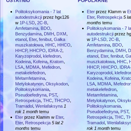
Politoksykomania - 7 lat
Eter
przez
Klamm
w
Et
autodestrukcji
przez
hgx126
Eter
,
Retrospekcja
5 la
w
1P-LSD
,
2C-B
,
months
temu
Amfetamina
,
BDO
,
Politoksykomania - 7 la
Benzydamina
,
DMH
,
DXM
,
autodestrukcji
przez
h
etanol
,
Eter
,
fenibut
,
Gałka
w
1P-LSD
,
2C-B
,
muszkatołowa
,
HHC
,
HHCO
,
Amfetamina
,
BDO
,
HHCP
,
HHCPO
,
IDRA-2
,
Benzydamina
,
DMH
,
Karyzoprodol
,
klefedron
,
etanol
,
Eter
,
fenibut
,
Ga
Kodeina
,
Kofeina
,
Kratom
,
muszkatołowa
,
HHC
,
LSA
,
MDMA
,
Mefedron
,
HHCP
,
HHCPO
,
IDRA
metakelefedron
,
Karyzoprodol
,
klefedro
Metamfetamina
,
Kodeina
,
Kofeina
,
Krat
Metylokatynon
,
Oksykodon
,
LSA
,
MDMA
,
Mefedro
Politoksykomania
,
metakelefedron
,
Pseudoefedryna
,
PST
,
Metamfetamina
,
Retrospekcja
,
THC
,
THCPO
,
Metylokatynon
,
Oksyk
Tramadol
,
Wenlafaksyna
1
Politoksykomania
,
rok 1 month
temu
Pseudoefedryna
,
PST
,
Eter
przez
Klamm
w
Eter
,
Retrospekcja
,
THC
,
T
Eter
,
Retrospekcja
5 lat 2
Tramadol
,
Wenlafaksy
months
temu
rok 1 month
temu