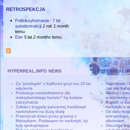
retrospekcja
Politoksykomania - 7 lat
autodestrukcji
1 rok 1 month
temu
Eter
5 lat 2 months
temu
hyperreal.info news
hyperreal.i
Za "przekąski" z Kalifornii grozi mu 20 lat
Naproksen i 
więzienia
Jak leki traf
Produkcja metamfetaminy dla
Alkohol i ko
meksykańskiego kartelu? Są kolejne
w odmienny 
zatrzymania
Raport: w Eu
Żołnierz brygady pancernej handlował
narkotyki o w
narkotykami na dużą skalę
Od daru bogó
Przemycali dzieci przez granicę z
antropologia
Meksykiem. Podawano im narkotyki, by
alkoholem
były spokojniejsze
Dlaczego leg
Rok po częściowej legalizacji w
od depenaliza