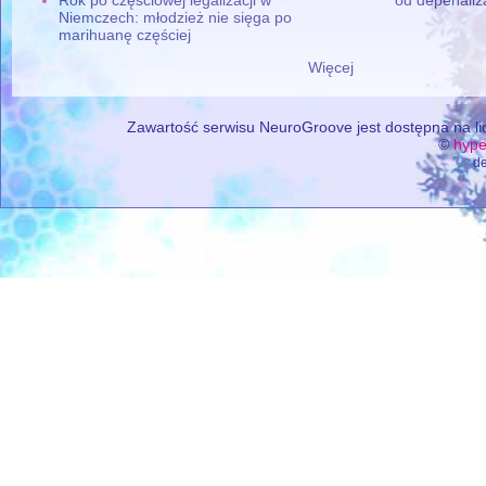
Niemczech: młodzież nie sięga po
marihuanę częściej
Więcej
Zawartość serwisu NeuroGroove jest dostępna na lic
©
hype
de