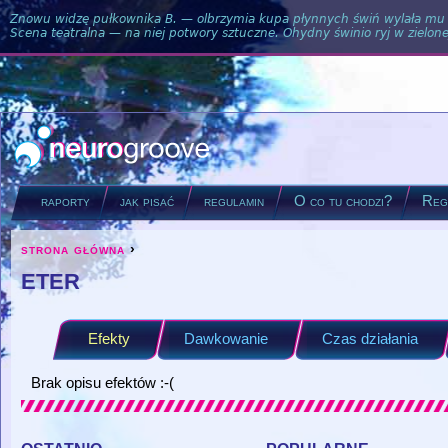
Znowu widzę pułkownika B. — olbrzymia kupa płynnych świń wylała mu si
Scena teatralna — na niej potwory sztuczne. Ohydny świnio ryj w zielone
raporty
jak pisać
regulamin
O co tu chodzi?
Regu
strona główna
›
you are here
eter
Efekty
Dawkowanie
Czas działania
Brak opisu efektów :-(
ostatnio
popularne