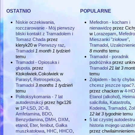
ostatnio
popularne
Niskie oczekiwania,
Mefedron - kocham i
rozczarowanie - Mój pierwszy
nienawidzę
przez
Cich
bliski kontakt z Tramadolem i
w
Lorazepam
,
Mefedro
Tomasz Chada
przez
Mieszanki "ziołowe"
,
kleryk20
w
Pierwszy raz
,
Tramadol
,
Uzależnieni
Tramadol
1 month 1 tydzień
8 months
temu
temu
Tramadol - poradnik
Tramadol - Opiosuka i
podróżnika
przez
unkn
głupota.
przez
Tramadol
21 lat 3 mon
Ktokolwiek.Cokolwiek
w
temu
Parasyf
,
Retrospekcja
,
Zolpidem - bo ty chyba
Tramadol
3 months 1 tydzień
chcesz jeszcze spać?.
temu
przez
chacken
w
4-H
Politoksykomania - 7 lat
Etanol (alkohol)
,
Heimi
autodestrukcji
przez
hgx126
salicifolia
,
Katastrofa
,
w
1P-LSD
,
2C-B
,
Kodeina
,
Tramadol
,
Zo
Amfetamina
,
BDO
,
12 lat 3 tygodnie
temu
Benzydamina
,
DMH
,
DXM
,
5 lat czystej autodestru
etanol
,
Eter
,
fenibut
,
Gałka
historia mojego uzależn
muszkatołowa
,
HHC
,
HHCO
,
przez
chwilaimnieniem