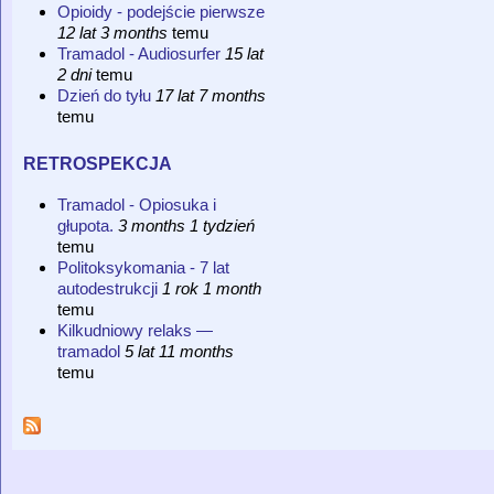
Opioidy - podejście pierwsze
12 lat 3 months
temu
Tramadol - Audiosurfer
15 lat
2 dni
temu
Dzień do tyłu
17 lat 7 months
temu
retrospekcja
Tramadol - Opiosuka i
głupota.
3 months 1 tydzień
temu
Politoksykomania - 7 lat
autodestrukcji
1 rok 1 month
temu
Kilkudniowy relaks —
tramadol
5 lat 11 months
temu