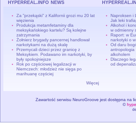
hyperreal.info news
hyperreal.i
Za "przekąski" z Kalifornii grozi mu 20 lat
Naproksen i 
więzienia
Jak leki traf
Produkcja metamfetaminy dla
Alkohol i ko
meksykańskiego kartelu? Są kolejne
w odmienny 
zatrzymania
Raport: w Eu
Żołnierz brygady pancernej handlował
narkotyki o w
narkotykami na dużą skalę
Od daru bogó
Przemycali dzieci przez granicę z
antropologia
Meksykiem. Podawano im narkotyki, by
alkoholem
były spokojniejsze
Dlaczego leg
Rok po częściowej legalizacji w
od depenaliza
Niemczech: młodzież nie sięga po
marihuanę częściej
Więcej
Zawartość serwisu NeuroGroove jest dostępna na lic
©
hype
de