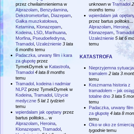
przez
chwilaimnieniema
w
unknown
w
Tramadol
2
Alprazolam
,
Benzydamina
,
months
temu
Dekstrometorfan
,
Diazepam
,
wpierdalam jak opętan
Gałka muszkatołowa
,
przez
bartus politoks...
Ketamina
,
Klonazepam
,
Alprazolam
,
Heroina
,
Kodeina
,
LSD
,
Marihuana
,
Klonazepam
,
Tramadol
Morfina
,
Pseudoefedryna
,
Uzależnienie
5 lat 6 m
Tramadol
,
Uzależnienie
3 lata
temu
6 months
temu
katastrofa
Padaczka, urwany film i kara
za głupotę
przez
TymekDymek
w
Katastrofa
,
Nieprzyjemna sytuacja
Tramadol
4 lata 8 months
tramalem
2 lata 3 mon
temu
temu
Tramadol, kodeina i nadmiar
Koszmarna historia z
NLPZ
przez
TymekDymek
w
tramadolem – jak osią
Kodeina
,
Tramadol
,
Użycie
totalne dno
3 lata 5 mo
medyczne
5 lat 1 tydzień
temu
temu
Padaczka, urwany film 
wpierdalam jak opętany
przez
za głupotę
4 lata 8 mon
bartus politoks...
w
temu
Alprazolam
,
Heroina
,
Oko w oko ze śmiercią
Klonazepam
,
Tramadol
,
tygodnie
temu