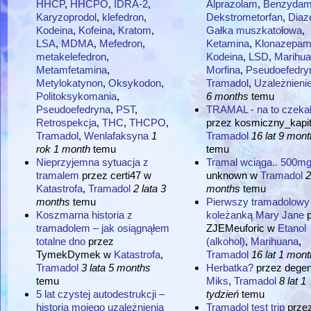
HHCP
,
HHCPO
,
IDRA-2
,
Alprazolam
,
Benzydam
Karyzoprodol
,
klefedron
,
Dekstrometorfan
,
Dia
Kodeina
,
Kofeina
,
Kratom
,
Gałka muszkatołowa
,
LSA
,
MDMA
,
Mefedron
,
Ketamina
,
Klonazepa
metakelefedron
,
Kodeina
,
LSD
,
Marihu
Metamfetamina
,
Morfina
,
Pseudoefedry
Metylokatynon
,
Oksykodon
,
Tramadol
,
Uzależnieni
Politoksykomania
,
6 months
temu
Pseudoefedryna
,
PST
,
TRAMAL - na to czekał
Retrospekcja
,
THC
,
THCPO
,
przez
kosmiczny_kapi
Tramadol
,
Wenlafaksyna
1
Tramadol
16 lat 9 mon
rok 1 month
temu
temu
Nieprzyjemna sytuacja z
Tramal wciąga.. 500m
tramalem
przez
certi47
w
unknown
w
Tramadol
2
Katastrofa
,
Tramadol
2 lata 3
months
temu
months
temu
Pierwszy tramadolowy t
Koszmarna historia z
koleżanką Mary Jane
tramadolem – jak osiągnąłem
ZJEMeuforic
w
Etanol
totalne dno
przez
(alkohol)
,
Marihuana
,
TymekDymek
w
Katastrofa
,
Tramadol
16 lat 1 mont
Tramadol
3 lata 5 months
Herbatka?
przez
dege
temu
Miks
,
Tramadol
8 lat 1
5 lat czystej autodestrukcji –
tydzień
temu
historia mojego uzależnienia
Tramadol test trip
prze