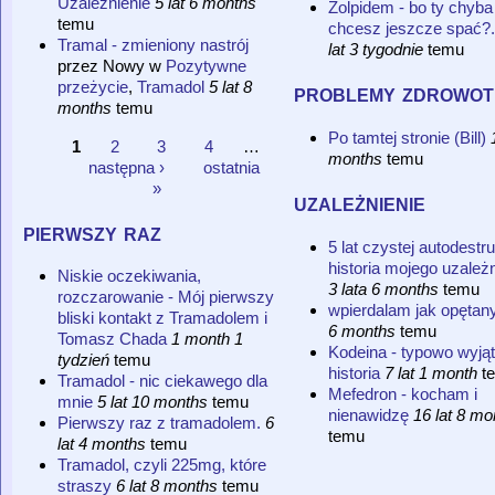
Uzależnienie
5 lat 6 months
Zolpidem - bo ty chyba
temu
chcesz jeszcze spać?.
Tramal - zmieniony nastrój
lat 3 tygodnie
temu
przez
Nowy
w
Pozytywne
przeżycie
,
Tramadol
5 lat 8
problemy zdrowot
months
temu
Po tamtej stronie (Bill)
1
2
3
4
…
months
temu
Strony
następna ›
ostatnia
»
uzależnienie
pierwszy raz
5 lat czystej autodestru
historia mojego uzależn
Niskie oczekiwania,
3 lata 6 months
temu
rozczarowanie - Mój pierwszy
wpierdalam jak opętan
bliski kontakt z Tramadolem i
6 months
temu
Tomasz Chada
1 month 1
Kodeina - typowo wyją
tydzień
temu
historia
7 lat 1 month
t
Tramadol - nic ciekawego dla
Mefedron - kocham i
mnie
5 lat 10 months
temu
nienawidzę
16 lat 8 mo
Pierwszy raz z tramadolem.
6
temu
lat 4 months
temu
Tramadol, czyli 225mg, które
straszy
6 lat 8 months
temu