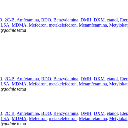
D
,
2C-B
,
Amfetamina
,
BDO
,
Benzydamina
,
DMH
,
DXM
,
etanol
,
Eter
,
LSA
,
MDMA
,
Mefedron
,
metakelefedron
,
Metamfetamina
,
Metyloka
 tygodnie
temu
D
,
2C-B
,
Amfetamina
,
BDO
,
Benzydamina
,
DMH
,
DXM
,
etanol
,
Eter
,
LSA
,
MDMA
,
Mefedron
,
metakelefedron
,
Metamfetamina
,
Metyloka
 tygodnie
temu
D
,
2C-B
,
Amfetamina
,
BDO
,
Benzydamina
,
DMH
,
DXM
,
etanol
,
Eter
,
LSA
,
MDMA
,
Mefedron
,
metakelefedron
,
Metamfetamina
,
Metyloka
 tygodnie
temu