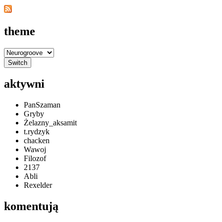
theme
aktywni
PanSzaman
Gryby
Żelazny_aksamit
t.rydzyk
chacken
Wawoj
Filozof
2137
Abli
Rexelder
komentują