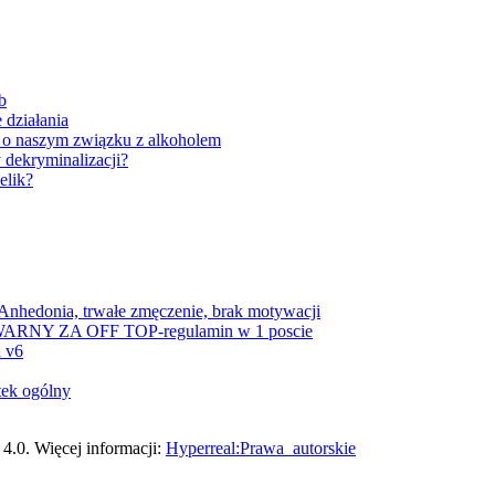
b
 działania
 o naszym związku z alkoholem
y dekryminalizacji?
elik?
Anhedonia, trwałe zmęczenie, brak motywacji
ne WARNY ZA OFF TOP-regulamin w 1 poscie
a v6
tek ogólny
4.0. Więcej informacji:
Hyperreal:Prawa_autorskie