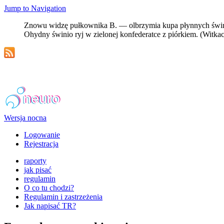
Jump to Navigation
Znowu widzę pułkownika B. — olbrzymia kupa płynnych świń wy
Ohydny świnio ryj w zielonej konfederatce z piórkiem. (Witkac
Wersja nocna
Logowanie
Rejestracja
raporty
jak pisać
regulamin
O co tu chodzi?
Regulamin i zastrzeżenia
Jak napisać TR?