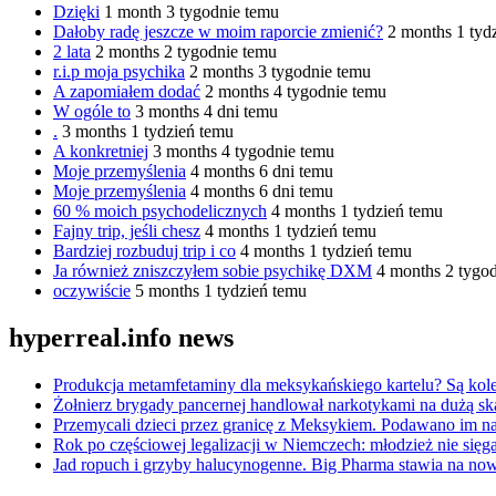
Dzięki
1 month 3 tygodnie temu
Dałoby radę jeszcze w moim raporcie zmienić?
2 months 1 tyd
2 lata
2 months 2 tygodnie temu
r.i.p moja psychika
2 months 3 tygodnie temu
A zapomiałem dodać
2 months 4 tygodnie temu
W ogóle to
3 months 4 dni temu
.
3 months 1 tydzień temu
A konkretniej
3 months 4 tygodnie temu
Moje przemyślenia
4 months 6 dni temu
Moje przemyślenia
4 months 6 dni temu
60 % moich psychodelicznych
4 months 1 tydzień temu
Fajny trip, jeśli chesz
4 months 1 tydzień temu
Bardziej rozbuduj trip i co
4 months 1 tydzień temu
Ja również zniszczyłem sobie psychikę DXM
4 months 2 tygo
oczywiście
5 months 1 tydzień temu
hyperreal.info news
Produkcja metamfetaminy dla meksykańskiego kartelu? Są kole
Żołnierz brygady pancernej handlował narkotykami na dużą sk
Przemycali dzieci przez granicę z Meksykiem. Podawano im nar
Rok po częściowej legalizacji w Niemczech: młodzież nie sięg
Jad ropuch i grzyby halucynogenne. Big Pharma stawia na now