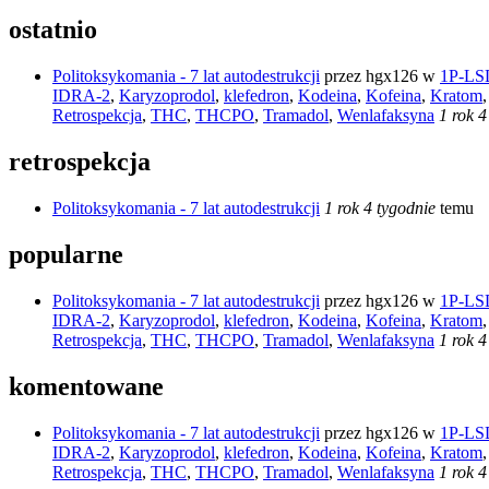
ostatnio
Politoksykomania - 7 lat autodestrukcji
przez
hgx126
w
1P-LS
IDRA-2
,
Karyzoprodol
,
klefedron
,
Kodeina
,
Kofeina
,
Kratom
Retrospekcja
,
THC
,
THCPO
,
Tramadol
,
Wenlafaksyna
1 rok 4
retrospekcja
Politoksykomania - 7 lat autodestrukcji
1 rok 4 tygodnie
temu
popularne
Politoksykomania - 7 lat autodestrukcji
przez
hgx126
w
1P-LS
IDRA-2
,
Karyzoprodol
,
klefedron
,
Kodeina
,
Kofeina
,
Kratom
Retrospekcja
,
THC
,
THCPO
,
Tramadol
,
Wenlafaksyna
1 rok 4
komentowane
Politoksykomania - 7 lat autodestrukcji
przez
hgx126
w
1P-LS
IDRA-2
,
Karyzoprodol
,
klefedron
,
Kodeina
,
Kofeina
,
Kratom
Retrospekcja
,
THC
,
THCPO
,
Tramadol
,
Wenlafaksyna
1 rok 4