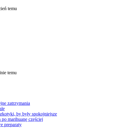
zień temu
dnie temu
jne zatrzymania
alę
kotyki, by były spokojniejsze
a po marihuanę częściej
e preparaty