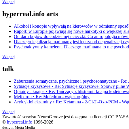
Więcej
hyperreal.info arts
Alkohol i konopie wpływają na kierowców w odmienny sposó
Raport: w Europie pojawiają się nowe narkotyki o większej sile
Od daru bogów do codziennej ucieczki. Co antropologia mówi
Dlaczego legalizacja marihuany jest lepsza od depenalizacji cz
Psychoaktywny kameleon. Dlaczego marihuana to nie psychod
Więcej
talk
Zaburzenia somatyczne, psychiczne i psychosomatyczne • Re: 
Sytuacje kryzysowe • Re: Sytuacje kryzysowe: Sprawy pil
Opioidy - knajpa • Re: Tańczący z blistrami- knajpa kodeinow
Mefedron • Re: Mefedron - wątek ogólny
Arylcykloheksaminy • Re: Ketamina - 2-Cl-2'-Oxo-PCM - Wą
Więcej
Zawartość serwisu NeuroGroove jest dostępna na licencji CC BY-SA 
©
hyperreal.info
1996-2026
design: Metta Media